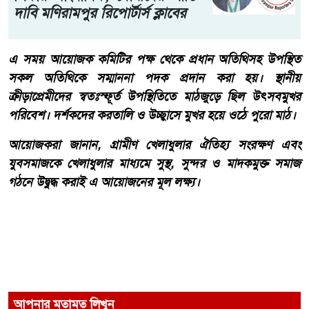
দাবি মণিরামপুর রিপোর্টার্স ক্লাবের
এ সময় আয়োজক কমিটির পক্ষ থেকে প্রধান অতিথিসহ উপস্থিত
সকল অতিথিকে সম্মাননা পদক প্রদান করা হয়। স্থানীয়
ক্রীড়াপ্রেমীদের স্বতঃস্ফূর্ত উপস্থিতিতে মাঠজুড়ে ছিল উৎসবমুখর
পরিবেশ। দর্শকদের করতালি ও উচ্ছ্বাসে মুখর হয়ে ওঠে পুরো মাঠ।
আয়োজকরা জানান, গ্রামীণ খেলাধুলার ঐতিহ্য সংরক্ষণ এবং
যুবসমাজকে খেলাধুলার মাধ্যমে সুস্থ, সুন্দর ও মাদকমুক্ত সমাজ
গঠনে উদ্বুদ্ধ করাই এ আয়োজনের মূল লক্ষ্য।
আপনার মতামত লিখুন