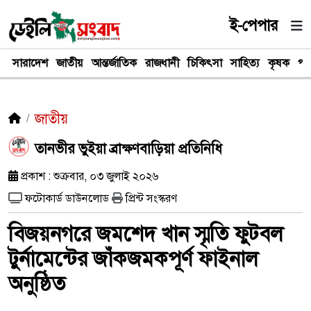
ই-পেপার
সারাদেশ
জাতীয়
আন্তর্জাতিক
রাজধানী
চিকিৎসা
সাহিত্য
কৃষক
পর
জাতীয়
তানভীর ভুইয়া ব্রাক্ষণবাড়িয়া প্রতিনিধি
প্রকাশ : শুক্রবার, ০৩ জুলাই ২০২৬
ফটোকার্ড ডাউনলোড
প্রিন্ট সংস্করণ
বিজয়নগরে জমশেদ খান স্মৃতি ফুটবল
টুর্নামেন্টের জাঁকজমকপূর্ণ ফাইনাল
অনুষ্ঠিত