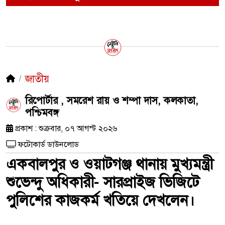
জাতীয়
রিপোর্টার , সমরেশ রায় ও শম্পা দাস, কলকাতা,
পশ্চিমবঙ্গ
প্রকাশ : শুক্রবার, ০৭ আগস্ট ২০২৬
ফটোকার্ড ডাউনলোড
একবালপুর ও ওয়াটগঞ্জ থানায় মুখ্যমন্ত্রী
শুভেন্দু অধিকারী- সারপ্রাইজ ভিজিটে
পুলিশের কাজকর্ম খতিয়ে দেখলেন।