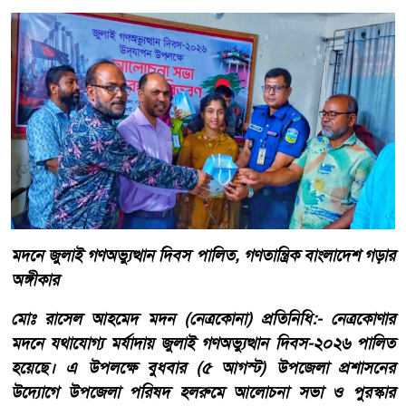
মদনে জুলাই গণঅভ্যুত্থান দিবস পালিত, গণতান্ত্রিক বাংলাদেশ গড়ার
অঙ্গীকার
মোঃ রাসেল আহমেদ মদন (নেত্রকোনা) প্রতিনিধি:- নেত্রকোণার
মদনে যথাযোগ্য মর্যাদায় জুলাই গণঅভ্যুত্থান দিবস-২০২৬ পালিত
হয়েছে। এ উপলক্ষে বুধবার (৫ আগস্ট) উপজেলা প্রশাসনের
উদ্যোগে উপজেলা পরিষদ হলরুমে আলোচনা সভা ও পুরস্কার