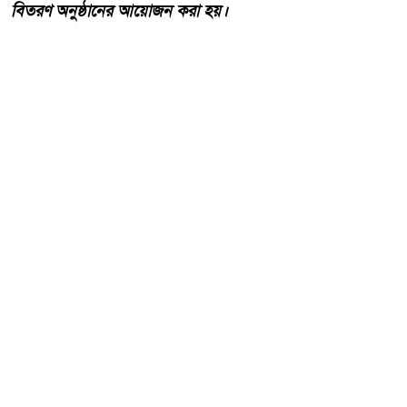
বিতরণ অনুষ্ঠানের আয়োজন করা হয়।
আরো পড়ুন
হাওড়ার লিলুয়ায় মনসা কলোনিতে
অবৈধ মদ ও বিয়ার উদ্ধার আটক
টারজেন।