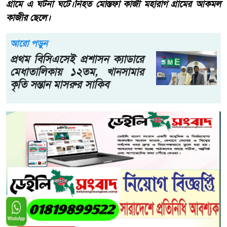
গ্রামে এ ঘটনা ঘটে।নিহত মোস্তফা কাজী মহারাগ গ্রামের আকমল
কাজীর ছেলে।
আরো পড়ুন
প্রথম বিসিএসেই প্রশাসন ক্যাডারে
মেধাতালিকায় ১২তম, খানসামার
কৃতি সন্তান মাসরুর সাকিব