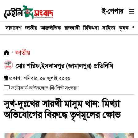
ই-পেপার
সারাদেশ
জাতীয়
আন্তর্জাতিক
রাজধানী
চিকিৎসা
সাহিত্য
কৃষক
পর
জাতীয়
মোঃ শরিফ,​ইসলামপুর (জামালপুর) প্রতিনিধি
প্রকাশ : শনিবার, ০৪ জুলাই ২০২৬
ফটোকার্ড ডাউনলোড
প্রিন্ট সংস্করণ
​সুখ-দুঃখের সারথী মাসুম খান: মিথ্যা
অভিযোগের বিরুদ্ধে তৃণমূলের ক্ষোভ