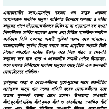
​এলাকাবাসীর মতে,মোর্শেদুর রহমান খান মাসুম একজন
আপাদমস্তক মানবিক মানুষ। ব্যক্তিগত উদ্যোগে অসহায় ও দরিদ্র
মানুষের পাশে দাঁড়ানো,অর্থাভাবে চিকিৎসা বা পড়াশোনা বন্ধ হওয়া
শিক্ষার্থীদের আর্থিক সহায়তা প্রদান এবং বিভিন্ন সামাজিক-মানবিক
কার্যক্রমে তিনি সবসময় অগ্রণী ভূমিকা পালন করে আসছেন।
করোনাকালীন দুর্যোগ কিংবা বন্যার মতো প্রাকৃতিক সংকটে তিনি
নিজের সামর্থ্যের সর্বোচ্চ উজাড় করে দিয়ে গরিব ও মেহনতি
মানুষের ঘরে ঘরে খাদ্য ও প্রয়োজনীয় সামগ্রী পৌঁছে দিয়েছেন।
ফলে দলমত নির্বিশেষে সাধারণ মানুষের কাছে তিনি এক জনদরদী
নেতা হিসেবে পরিচিত।
​তৃণমূলের আস্থা ও নেতা-কর্মীদের সুখে-দুঃখের সাথে রাজনীতির
প্রাণপুরুষ মাসুম খান দলের প্রতিটি স্তরের নেতা-কর্মীদের সঙ্গে
অত্যন্ত সুসম্পর্ক বজায় রেখে চলেন। উপজেলা আওয়ামী
লীগ,যুবলীগ,মহিলা লীগ,কৃষক লীগ ও ছাত্রলীগের একাধিক শীর্ষ
নেতা এবং বিভিন্ন ইউনিয়ন আওয়ামী লীগের নেতা-কর্মীরা