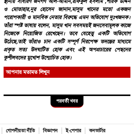
​স্থানীয় সাধারণ জনগণ আল-আমীন,রফিকুল ইসলাম ,শরিফ উদ্দিন
ও মোতাহার,নুর হোসেন জানান,মাসুম খানের মতো একজন
পরোপকারী ও মানবিক নেতার বিরুদ্ধে এমন অভিযোগ দুঃখজনক।
তাঁরা স্পষ্ট ভাষায় বলেন, মাসুম খান সবসময়ই জনসেবামূলক কাজে
নিজেকে নিয়োজিত রেখেছেন। তবে যেহেতু একটি অভিযোগ
উঠেছে,তাই তাঁরাও চান একটি সম্পূর্ণ নিরপেক্ষ তদন্তের মাধ্যমে
প্রকৃত সত্য উদঘাটিত হোক এবং এই অপপ্রচারের পেছনের
কুশীলবদের মুখোশ উন্মোচিত হোক।
আপনার মতামত লিখুন
পরবর্তী খবর
গোপনীয়তা নীতি
বিজ্ঞাপন
ই-পেপার
কনভার্টার