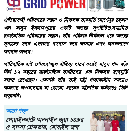
​ঐতিহ্যবাহী পরিবারের সন্তান ও নিষ্কলঙ্ক ভাবমূর্তি ​মোর্শেদুর রহমান
খান মাসুম ইসলামপুরের একটি অত্যন্ত সুপরিচিত,সম্মানিত
রাজনৈতিক পরিবারের সন্তান। তাঁর পরিবার দীর্ঘকাল ধরে অত্যন্ত
সুনামের সাথে এলাকায় বসবাস করে আসছে এবং জনকল্যাণে
অবদান রাখছে।
পারিবারিক এই গৌরবোজ্জ্বল ঐতিহ্য ধারণ করেই মাসুম খান তাঁর
দীর্ঘ ১৭ বছরের রাজনৈতিক ক্যারিয়ারে এক নিষ্কলঙ্ক ভাবমূর্তি
বজায় রেখেছেন। এমনকি তাঁর ভাই মন্ত্রী থাকাকালীন সময়েও
ক্ষমতার অপব্যবহার বা কোনো ধরনের অনৈতিক কর্মকাণ্ডে তিনি
জড়াননি।
আরো পড়ুন
গোয়াইনঘাটে অনলাইন জুয়া চক্রের
৫ সদস্য গ্রেফতার, মোবাইল জব্দ