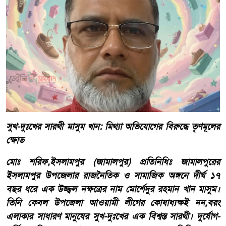
​সুখ-দুঃখের সারথী মাসুম খান: মিথ্যা অভিযোগের বিরুদ্ধে তৃণমূলের
ক্ষোভ
মোঃ শরিফ,​ইসলামপুর (জামালপুর) প্রতিনিধিঃ জামালপুরের
ইসলামপুর উপজেলার রাজনৈতিক ও সামাজিক অঙ্গনে দীর্ঘ ১৭
বছর ধরে এক উজ্জ্বল নক্ষত্রের নাম মোর্শেদুর রহমান খান মাসুম।
তিনি কেবল উপজেলা আওয়ামী লীগের কোষাধ্যক্ষই নন,বরং
এলাকার সাধারণ মানুষের সুখ-দুঃখের এক বিশ্বস্ত সারথী। দুর্যোগ-