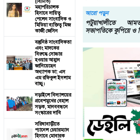
(বিটিভি)
মহাপরিচালক
আরো পড়ুন
হিসাবে দায়িত্ব
পেলেন সাংবাদিক ও
পটুয়াখালীতে আ
মিডিয়া ব্যক্তিত্ব মিজ
সভাপতিকে কুপিয়ে ও পি
কাজী জেসিন
বস্তুনিষ্ঠ সাংবাদিকতা
এবং মাদকের
বিরুদ্ধে সোচ্চার
হওয়ার আহ্বান
জানিয়েছেন
অধ্যাপক ডা: এস
এম রফিকুল ইসলাম
বাচ্চু।
নড়াইলে বিদ্যালয়ের
প্রবেশমুখের বেহাল
সড়ক, মানববন্ধনে
সংস্কারের দাবি
সরিষাবাড়ীতে
প্যানেল চেয়ারম্যান
হিসাবে মোবারক