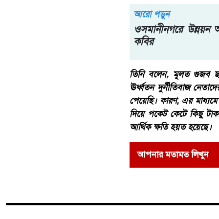
আরো পড়ুন
ওসমানীনগরে উন্নয়ন অব
কবির
তিনি বলেন, মূলত গুজব ছড়
ঊর্ধ্বতন দুর্নীতিবাজ নেত
পেয়েছি। কারণ, এর মাধ্যম
দিয়ে পকেট কেটে কিছু টা
আর্থিক ক্ষতি হয়ত হয়েছে।
আপনার মতামত লিখুন