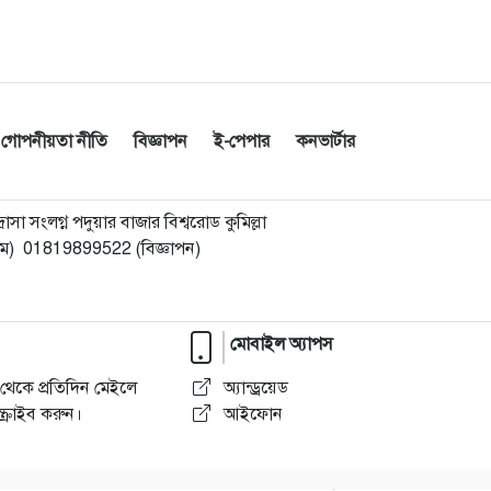
গোপনীয়তা নীতি
বিজ্ঞাপন
ই-পেপার
কনভার্টার
া সংলগ্ন পদুয়ার বাজার বিশ্বরোড কুমিল্লা
) 01819899522 (বিজ্ঞাপন)
মোবাইল অ্যাপস
থেকে প্রতিদিন মেইলে
অ্যান্ড্রয়েড
্রাইব করুন।
আইফোন