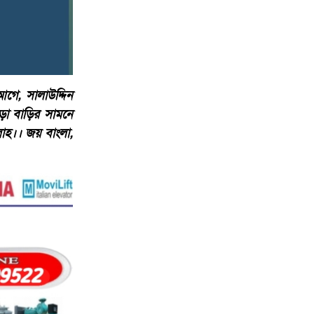
 আগে, সালাউদ্দিন
োড়া বাড়ির সামনে
লাহ।। জয় বাংলা,