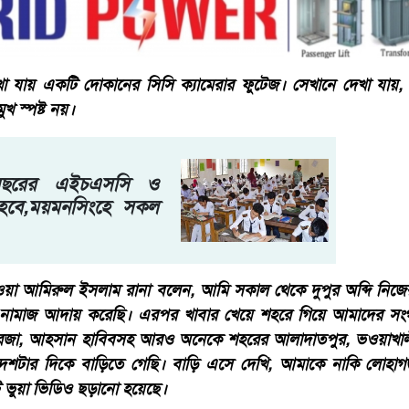
খা যায় একটি দোকানের সিসি ক্যামেরার ফুটেজ। সেখানে দেখা যায
 স্পষ্ট নয়।
বছরের এইচএসসি ও
 হবে,ময়মনসিংহে সকল
ওয়া আমিরুল ইসলাম রানা বলেন, আমি সকাল থেকে দুপুর অব্দি নিজের
 নামাজ আদায় করেছি। এরপর খাবার খেয়ে শহরে গিয়ে আমাদের সং
য় রেজা, আহসান হাবিবসহ আরও অনেকে শহরের আলাদাতপুর, ভওয়াখ
দশটার দিকে বাড়িতে গেছি। বাড়ি এসে দেখি, আমাকে নাকি লোহাগ
ি ভুয়া ভিডিও ছড়ানো হয়েছে।