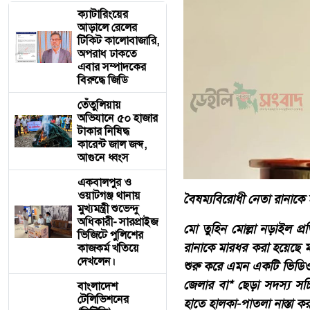
ক্যাটারিংয়ের
আড়ালে রেলের
টিকিট কালোবাজারি,
অপরাধ ঢাকতে
এবার সম্পাদকের
বিরুদ্ধে জিডি
তেঁতুলিয়ায়
অভিযানে ৫০ হাজার
টাকার নিষিদ্ধ
কারেন্ট জাল জব্দ,
আগুনে ধ্বংস
একবালপুর ও
ওয়াটগঞ্জ থানায়
বৈষম্যবিরোধী নেতা রানাকে
মুখ্যমন্ত্রী শুভেন্দু
অধিকারী- সারপ্রাইজ
মো তুহিন মোল্লা নড়াইল প্
ভিজিটে পুলিশের
রানাকে মারধর করা হয়েছে ম
কাজকর্ম খতিয়ে
দেখলেন।
শুরু করে এমন একটি ভিডিও। 
জেলার বা* ছেড়া সদস্য সচি
বাংলাদেশ
টেলিভিশনের
হাতে হালকা-পাতলা নাস্তা 