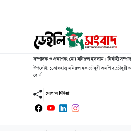
সম্পাদক ও প্রকাশক: মোঃ মনিরুল ইসলাম । নির্বাহী সম্পা
উপদেষ্টা: ১.আলহাজ্ব মনিরুল হক চৌধুরী এমপি ২.চৌধুরী
বোর্ড
সোশ্যাল মিডিয়া