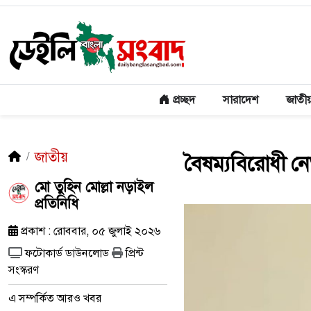
প্রচ্ছদ
সারাদেশ
জাতী
জাতীয়
বৈষম্যবিরোধী নে
মো তুহিন মোল্লা নড়াইল
প্রতিনিধি
প্রকাশ : রোববার, ০৫ জুলাই ২০২৬
ফটোকার্ড ডাউনলোড
প্রিন্ট
সংস্করণ
এ সম্পর্কিত আরও খবর