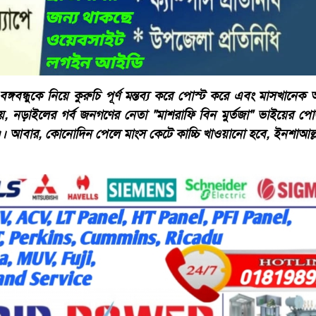
 বঙ্গবন্ধুকে নিয়ে কুরুচি পূর্ণ মন্তব্য করে পোস্ট করে এবং মাসখানেক
য়ে, নড়াইলের গর্ব জনগণের নেতা "মাশরাফি বিন মুর্তজা" ভাইয়ের প
রে।। আবার, কোনোদিন পেলে মাংস কেটে কাচ্চি খাওয়ানো হবে, ইনশাআল্