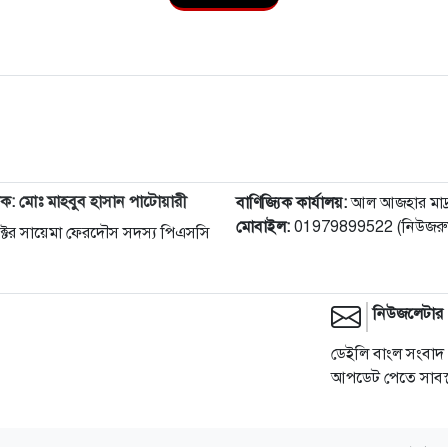
দক: মোঃ মাহবুব হাসান পাটোয়ারী
বাণিজ্যিক কার্যালয়:
আল আজহার মাদ্রাস
মোবাইল:
01979899522 (নিউজরুম
 ডক্টর সায়েমা ফেরদৌস সদস্য পিএসসি
নিউজলেটার
ডেইলি বাংল সংবাদ 
আপডেট পেতে সাবস্ক