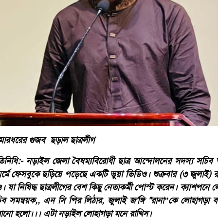
 মারধরের গুজব ছড়াল ছাত্রলীগ
রতিনিধি:- নড়াইল জেলা বৈষম্যবিরোধী ছাত্র আন্দোলনের সদস্য সচি
র্মে ফেসবুকে ছড়িয়ে পড়েছে একটি ভুয়া ভিডিও। শুক্রবার (৩ জুলাই)
যা নিষিদ্ধ ছাত্রলীগের বেশ কিছু নেতাকর্মী পোস্ট করেন। ক্যাশপনে 
ব সমন্বয়ক,, এন সি পির লিঠার, জুলাই জ'ঙ্গি "রানা”কে লোহাগড়া 
করানো হলো।।। এটা নড়াইল লোহাগড়া মনে রাখিস।