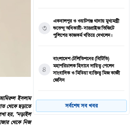
একবালপুর ও ওয়াটগঞ্জ থানায় মুখ্যমন্ত্রী
৩
শুভেন্দু অধিকারী- সারপ্রাইজ ভিজিটে
পুলিশের কাজকর্ম খতিয়ে দেখলেন।
বাংলাদেশ টেলিভিশনের (বিটিভি)
মহাপরিচালক হিসাবে দায়িত্ব পেলেন
৪
সাংবাদিক ও মিডিয়া ব্যক্তিত্ব মিজ কাজী
জেসিন
ব আমিরুল ইসলাম
বস্তুনিষ্ঠ সাংবাদিকতা এবং মাদকের
সর্বশেষ সব খবর
 রাত থেকে ছড়াতে
বিরুদ্ধে সোচ্চার হওয়ার আহ্বান
৫
লেখা হয়, "নড়াইল
জানিয়েছেন অধ্যাপক ডা: এস এম রফিকুল
বাজার থেকে নিজ
ইসলাম বাচ্চু।