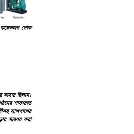
়, কয়েকজন লোক
 বাসায় ছিলাম।
গঠনের শাফায়াত
ালীসহ আশপাশের
ড়ায় মারধর করা