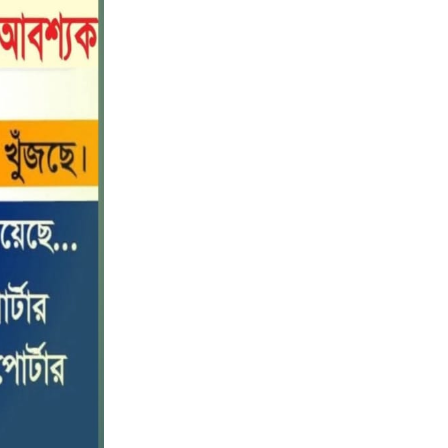
পটুয়াখালীতে কোস্ট গার্ডের বিনামূল্যে
১০
চিকিৎসা সেবা ও ঔষধ বিতরণ