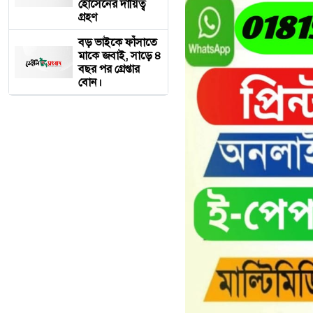
হোসেনের দায়িত্ব
গ্রহণ
বড় ভাইকে ফাঁসাতে
মাকে জবাই, সাড়ে ৪
বছর পর গ্রেপ্তার
বোন।