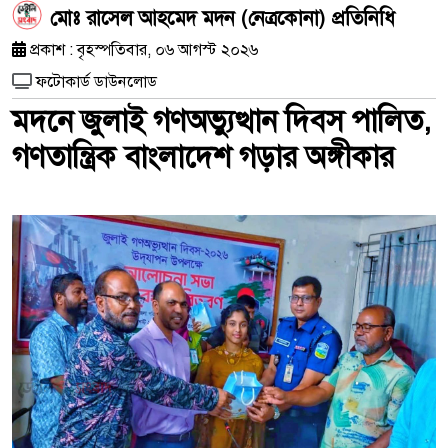
মোঃ রাসেল আহমেদ মদন (নেত্রকোনা) প্রতিনিধি
প্রকাশ : বৃহস্পতিবার, ০৬ আগস্ট ২০২৬
ফটোকার্ড ডাউনলোড
মদনে জুলাই গণঅভ্যুত্থান দিবস পালিত,
গণতান্ত্রিক বাংলাদেশ গড়ার অঙ্গীকার