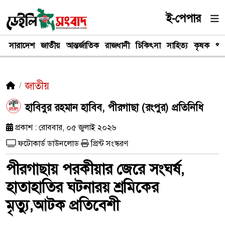
ই-পেপার
সারাদেশ
জাতীয়
আন্তর্জাতিক
রাজধানী
চিকিৎসা
সাহিত্য
কৃষক
পর
জাতীয়
হাবিবুর রহমান হাবিব, পীরগাছা (রংপুর) প্রতিনিধি
প্রকাশ : রোববার, ০৫ জুলাই ২০২৬
ফটোকার্ড ডাউনলোড
প্রিন্ট সংস্করণ
পীরগাছায় পরকীয়ার জেরে সংঘর্ষ,
হাতাহাতির ঘটনারয় শ্রমিকের
মৃত্যু,আটক প্রতিবেশী