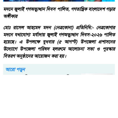
মদনে জুলাই গণঅভ্যুত্থান দিবস পালিত, গণতান্ত্রিক বাংলাদেশ গড়ার
অঙ্গীকার
মোঃ রাসেল আহমেদ মদন (নেত্রকোনা) প্রতিনিধি:- নেত্রকোণার
মদনে যথাযোগ্য মর্যাদায় জুলাই গণঅভ্যুত্থান দিবস-২০২৬ পালিত
হয়েছে। এ উপলক্ষে বুধবার (৫ আগস্ট) উপজেলা প্রশাসনের
উদ্যোগে উপজেলা পরিষদ হলরুমে আলোচনা সভা ও পুরস্কার
বিতরণ অনুষ্ঠানের আয়োজন করা হয়।
আরো পড়ুন
হাওড়ার লিলুয়ায় মনসা কলোনিতে
অবৈধ মদ ও বিয়ার উদ্ধার আটক
টারজেন।