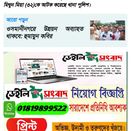
মিথুন মিয়া (৩২)কে আটক করেছে থানা পুলিশ।
আরো পড়ুন
ওসমানীনগরে উন্নয়ন অব্যাহত
থাকবে: হুমায়ুন কবির