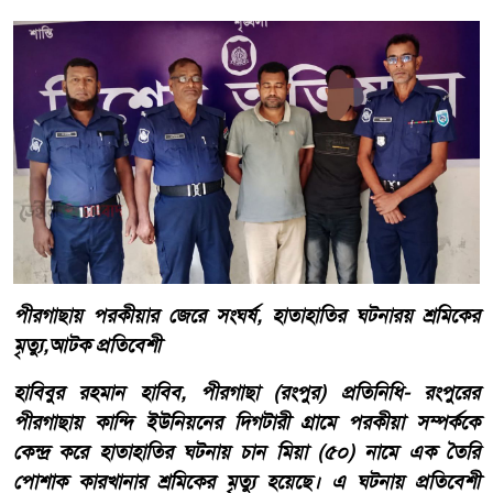
পীরগাছায় পরকীয়ার জেরে সংঘর্ষ, হাতাহাতির ঘটনারয় শ্রমিকের
মৃত্যু,আটক প্রতিবেশী
হাবিবুর রহমান হাবিব, পীরগাছা (রংপুর) প্রতিনিধি- রংপুরের
পীরগাছায় কান্দি ইউনিয়নের দিগটারী গ্রামে পরকীয়া সম্পর্ককে
কেন্দ্র করে হাতাহাতির ঘটনায় চান মিয়া (৫০) নামে এক তৈরি
পোশাক কারখানার শ্রমিকের মৃত্যু হয়েছে। এ ঘটনায় প্রতিবেশী