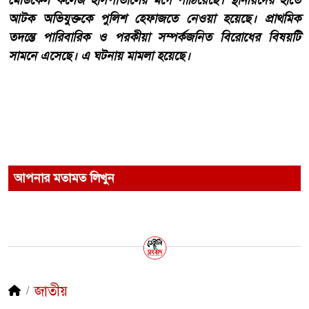
মেডিকেল কলেজ হাসপাতালের মর্গে পাঠিয়েছে। স্থানীয়দের হাতে
আটক অভিযুক্তকে পুলিশ হেফাজতে নেওয়া হয়েছে। প্রাথমিক
তদন্তে পারিবারিক ও পরকীয়া সম্পর্কজনিত বিরোধের বিষয়টি
সামনে এসেছে। এ ঘটনায় মামলা হয়েছে।
আপনার মতামত লিখুন
জাতীয়