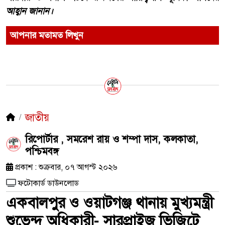
আহ্বান জানান।
আপনার মতামত লিখুন
জাতীয়
রিপোর্টার , সমরেশ রায় ও শম্পা দাস, কলকাতা,
পশ্চিমবঙ্গ
প্রকাশ : শুক্রবার, ০৭ আগস্ট ২০২৬
ফটোকার্ড ডাউনলোড
একবালপুর ও ওয়াটগঞ্জ থানায় মুখ্যমন্ত্রী
শুভেন্দু অধিকারী- সারপ্রাইজ ভিজিটে