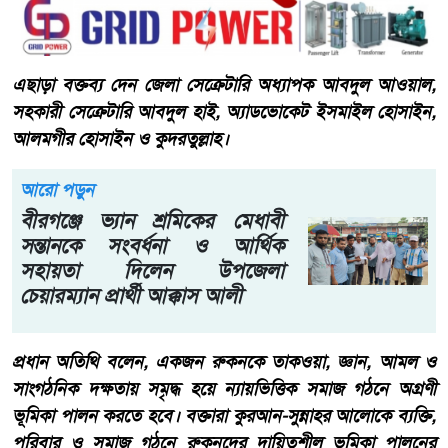
এছাড়া বক্তব্য দেন জেলা সেক্রেটারি অধ্যাপক আবদুল আওয়াল,
সহকারী সেক্রেটারি আবদুল হাই, অ্যাডভোকেট ইসমাইল হোসাইন,
আলমগীর হোসাইন ও কুদরতুল্লাহ।
আরো পড়ুন
বীরগঞ্জে ভ্যান শ্রমিকের মেধাবী
সন্তানকে সংবর্ধনা ও আর্থিক
সহায়তা দিলেন উপজেলা
চেয়ারম্যান প্রার্থী আক্কাস আলী
প্রধান অতিথি বলেন, একজন রুকনকে তাকওয়া, জ্ঞান, আমল ও
সাংগঠনিক দক্ষতায় সমৃদ্ধ হয়ে ন্যায়ভিত্তিক সমাজ গঠনে অগ্রণী
ভূমিকা পালন করতে হবে। বক্তারা কুরআন-সুন্নাহর আলোকে ব্যক্তি,
পরিবার ও সমাজ গঠনে রুকনদের দায়িত্বশীল ভূমিকা পালনের