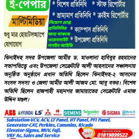
ঝিনাইদহ সদর উপজেলা আমীর ড. মাওলানা হাবিবুর রহমানের
সভাপতিত্বে এবং উপজেলা সেক্রেটারি আলী আহসানের সঞ্চালনায়
অনুষ্ঠিত অনুষ্ঠানে প্রধান অতিথি ছিলেন ঝিনাইদহ-২ আসনের
সংসদ সদস্য ও জেলা আমীর আলী আজম মো. আবু বকর। বিশেষ
অতিথি ছিলেন রাজশাহী মহানগর জামায়াতের সেক্রেটারি এমাজ
উদ্দিন মণ্ডল।