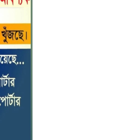
পটুয়াখালীতে কোস্ট গার্ডের বিনামূল্যে
১০
চিকিৎসা সেবা ও ঔষধ বিতরণ