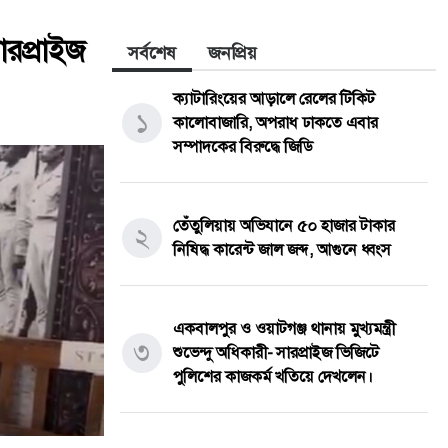
সারপ্রাইজ
সর্বশেষ
জনপ্রিয়
ক্যাটারিংয়ের আড়ালে রেলের টিকিট
১
কালোবাজারি, অপরাধ ঢাকতে এবার
সম্পাদকের বিরুদ্ধে জিডি
তেঁতুলিয়ায় অভিযানে ৫০ হাজার টাকার
২
নিষিদ্ধ কারেন্ট জাল জব্দ, আগুনে ধ্বংস
একবালপুর ও ওয়াটগঞ্জ থানায় মুখ্যমন্ত্রী
৩
শুভেন্দু অধিকারী- সারপ্রাইজ ভিজিটে
পুলিশের কাজকর্ম খতিয়ে দেখলেন।