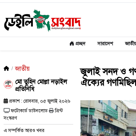
প্রচ্ছদ
সারাদেশ
জাতী
জাতীয়
জুলাই সনদ ও গণ
ঐক্যের গণমিছি
মো তুহিন মোল্লা নড়াইল
প্রতিনিধি
প্রকাশ : রোববার, ০৫ জুলাই ২০২৬
ফটোকার্ড ডাউনলোড
প্রিন্ট
সংস্করণ
এ সম্পর্কিত আরও খবর