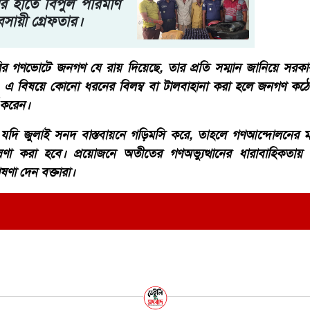
ের হাতে বিপুল পরিমাণ
সায়ী গ্রেফতার।
ারির গণভোটে জনগণ যে রায় দিয়েছে, তার প্রতি সম্মান জানিয়ে সরকা
 এ বিষয়ে কোনো ধরনের বিলম্ব বা টালবাহানা করা হলে জনগণ কঠোর
ক করেন।
দি জুলাই সনদ বাস্তবায়নে গড়িমসি করে, তাহলে গণআন্দোলনের মা
ঘোষণা করা হবে। প্রয়োজনে অতীতের গণঅভ্যুত্থানের ধারাবাহিকতায় 
া দেন বক্তারা।