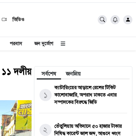
ভিডিও
পরবাস
জন দুর্ভোগ
ে ১১ দলীয়
সর্বশেষ
জনপ্রিয়
ক্যাটারিংয়ের আড়ালে রেলের টিকিট
১
কালোবাজারি, অপরাধ ঢাকতে এবার
সম্পাদকের বিরুদ্ধে জিডি
তেঁতুলিয়ায় অভিযানে ৫০ হাজার টাকার
২
নিষিদ্ধ কারেন্ট জাল জব্দ, আগুনে ধ্বংস