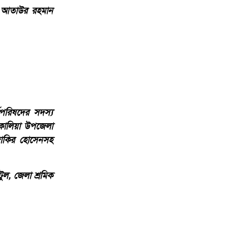
. আতাউর রহমান
মপরিষদের সদস্য
কালিয়া উপজেলা
জাকির হোসেনসহ
ল, জেলা শ্রমিক