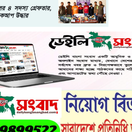
র ৪ সদস্য গ্রেফতার,
িকআপ উদ্ধার