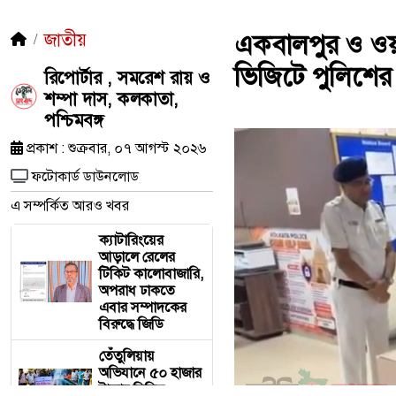
জাতীয়
একবালপুর ও ওয়াটগ
ভিজিটে পুলিশের
রিপোর্টার , সমরেশ রায় ও
শম্পা দাস, কলকাতা,
পশ্চিমবঙ্গ
প্রকাশ : শুক্রবার, ০৭ আগস্ট ২০২৬
ফটোকার্ড ডাউনলোড
এ সম্পর্কিত আরও খবর
ক্যাটারিংয়ের
আড়ালে রেলের
টিকিট কালোবাজারি,
অপরাধ ঢাকতে
এবার সম্পাদকের
বিরুদ্ধে জিডি
তেঁতুলিয়ায়
অভিযানে ৫০ হাজার
টাকার নিষিদ্ধ