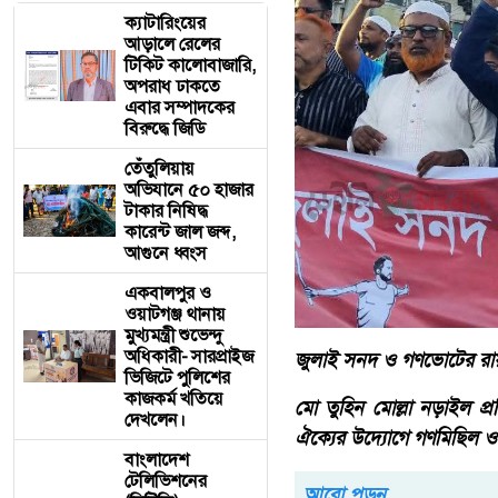
ক্যাটারিংয়ের
আড়ালে রেলের
টিকিট কালোবাজারি,
অপরাধ ঢাকতে
এবার সম্পাদকের
বিরুদ্ধে জিডি
তেঁতুলিয়ায়
অভিযানে ৫০ হাজার
টাকার নিষিদ্ধ
কারেন্ট জাল জব্দ,
আগুনে ধ্বংস
একবালপুর ও
ওয়াটগঞ্জ থানায়
মুখ্যমন্ত্রী শুভেন্দু
অধিকারী- সারপ্রাইজ
জুলাই সনদ ও গণভোটের রায়
ভিজিটে পুলিশের
কাজকর্ম খতিয়ে
মো তুহিন মোল্লা নড়াইল প্
দেখলেন।
ঐক্যের উদ্যোগে গণমিছিল ও
বাংলাদেশ
টেলিভিশনের
আরো পড়ুন