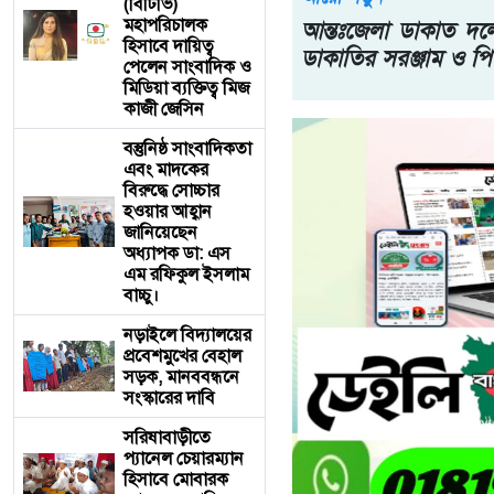
(বিটিভি)
মহাপরিচালক
আন্তঃজেলা ডাকাত দলে
হিসাবে দায়িত্ব
ডাকাতির সরঞ্জাম ও প
পেলেন সাংবাদিক ও
মিডিয়া ব্যক্তিত্ব মিজ
কাজী জেসিন
বস্তুনিষ্ঠ সাংবাদিকতা
এবং মাদকের
বিরুদ্ধে সোচ্চার
হওয়ার আহ্বান
জানিয়েছেন
অধ্যাপক ডা: এস
এম রফিকুল ইসলাম
বাচ্চু।
নড়াইলে বিদ্যালয়ের
প্রবেশমুখের বেহাল
সড়ক, মানববন্ধনে
সংস্কারের দাবি
সরিষাবাড়ীতে
প্যানেল চেয়ারম্যান
হিসাবে মোবারক