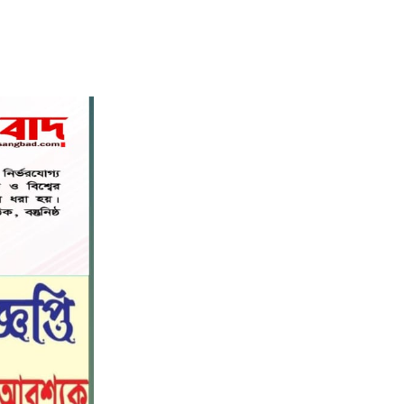
নড়াইলে বিদ্যালয়ের প্রবেশমুখের বেহাল
৬
সড়ক, মানববন্ধনে সংস্কারের দাবি
সরিষাবাড়ীতে প্যানেল চেয়ারম্যান হিসাবে
৭
মোবারক হোসেনের দায়িত্ব গ্রহণ
বড় ভাইকে ফাঁসাতে মাকে জবাই, সাড়ে ৪
৮
বছর পর গ্রেপ্তার বোন।
নীলফামারীতে বাড়ি থেকে বাইসাইকেল
৯
নিয়ে বের হয়ে নিখোঁজ কিশোর