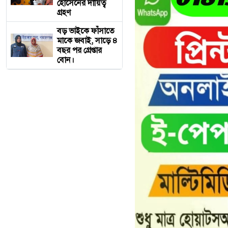
হোসেনের দায়িত্ব
গ্রহণ
বড় ভাইকে ফাঁসাতে
মাকে জবাই, সাড়ে ৪
বছর পর গ্রেপ্তার
বোন।