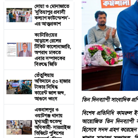
দোয়া ও মোনাজাতে
'দুতিয়াপুর প্রবাসী
কল্যাণ ফাউন্ডেশন'-
এর আত্মপ্রকাশ
ক্যাটারিংয়ের
আড়ালে রেলের
টিকিট কালোবাজারি,
অপরাধ ঢাকতে
এবার সম্পাদকের
বিরুদ্ধে জিডি
তেঁতুলিয়ায়
অভিযানে ৫০ হাজার
টাকার নিষিদ্ধ
কারেন্ট জাল জব্দ,
আগুনে ধ্বংস
তিন দিনব্যাপী সাংবাদিক প্
একবালপুর ও
বিশেষ প্রতিনিধি কামরুল ইস
ওয়াটগঞ্জ থানায়
আয়োজিত তিন দিনব্যাপী সাং
মুখ্যমন্ত্রী শুভেন্দু
অধিকারী- সারপ্রাইজ
হিসেবে সনদ গ্রহণ করেছেন ট
ভিজিটে পুলিশের