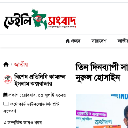
প্রচ্ছদ
সারাদেশ
জাতী
জাতীয়
তিন দিনব্যাপী স
নুরুল হোসাইন
বিশেষ প্রতিনিধি কামরুল
ইসলাম কক্সবাজার
প্রকাশ : রোববার, ০৫ জুলাই ২০২৬
ফটোকার্ড ডাউনলোড
প্রিন্ট
সংস্করণ
এ সম্পর্কিত আরও খবর