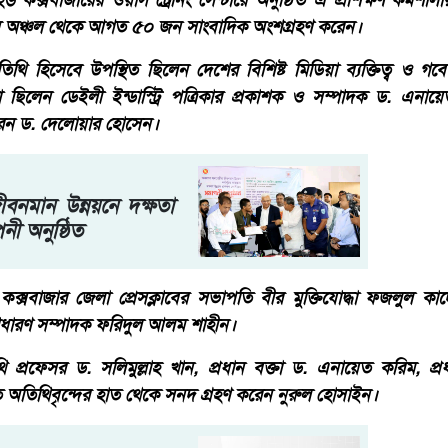
্সবাজারের ওয়াস ট্রেনিং সেন্টারে অনুষ্ঠিত এ প্রশিক্ষণ কর্মশালায
ন অঞ্চল থেকে আগত ৫০ জন সাংবাদিক অংশগ্রহণ করেন।
তিথি হিসেবে উপস্থিত ছিলেন দেশের বিশিষ্ট মিডিয়া ব্যক্তিত্ব ও গ
্তা ছিলেন ডেইলী ইন্ডাস্ট্রি পত্রিকার প্রকাশক ও সম্পাদক ড. এনায়
করেন ড. দেলোয়ার হোসেন।
বনমান উন্নয়নে দক্ষতা
নী অনুষ্ঠিত
 কক্সবাজার জেলা প্রেসক্লাবের সভাপতি বীর মুক্তিযোদ্ধা ফজলুল ক
াধারণ সম্পাদক ফরিদুল আলম শাহীন।
থি প্রফেসর ড. সলিমুল্লাহ খান, প্রধান বক্তা ড. এনায়েত করিম, প্রধ
 অতিথিবৃন্দের হাত থেকে সনদ গ্রহণ করেন নুরুল হোসাইন।