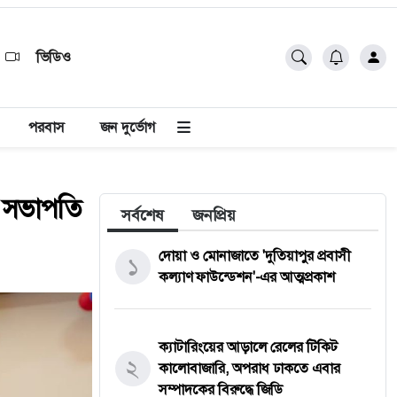
ভিডিও
পরবাস
জন দুর্ভোগ
ন সভাপতি
সর্বশেষ
জনপ্রিয়
দোয়া ও মোনাজাতে 'দুতিয়াপুর প্রবাসী
১
কল্যাণ ফাউন্ডেশন'-এর আত্মপ্রকাশ
ক্যাটারিংয়ের আড়ালে রেলের টিকিট
২
কালোবাজারি, অপরাধ ঢাকতে এবার
সম্পাদকের বিরুদ্ধে জিডি