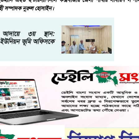
িউম্যান এইড ইন্টারন্যাশনাল কক্সবাজার জেলা শাখার সাধারণ সম্
াহী সম্পাদক নুরুল হোসাইন।
আদায়ে ৩য় স্থান:
 ইউনিয়ন ভূমি অফিসকে