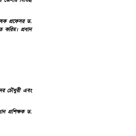
় জেলার বিভিন্ন
বেষক প্রফেসর ড.
েত করিম। প্রধান
াদের চৌধুরী এবং
ান প্রশিক্ষক ড.