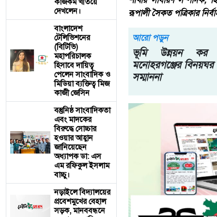
শাখার সাধারণ সম্পাদক, হ
কাজকর্ম খতিয়ে
দেখলেন।
রূপালী সৈকত পত্রিকার নির্ব
বাংলাদেশ
আরো পড়ুন
টেলিভিশনের
(বিটিভি)
ভূমি উন্নয়ন কর 
মহাপরিচালক
মনোহরগঞ্জের বিনয়ঘর
হিসাবে দায়িত্ব
পেলেন সাংবাদিক ও
সম্মাননা
মিডিয়া ব্যক্তিত্ব মিজ
কাজী জেসিন
বস্তুনিষ্ঠ সাংবাদিকতা
এবং মাদকের
বিরুদ্ধে সোচ্চার
হওয়ার আহ্বান
জানিয়েছেন
অধ্যাপক ডা: এস
এম রফিকুল ইসলাম
বাচ্চু।
নড়াইলে বিদ্যালয়ের
প্রবেশমুখের বেহাল
সড়ক, মানববন্ধনে