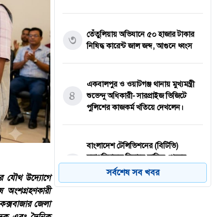
তেঁতুলিয়ায় অভিযানে ৫০ হাজার টাকার
৩
নিষিদ্ধ কারেন্ট জাল জব্দ, আগুনে ধ্বংস
একবালপুর ও ওয়াটগঞ্জ থানায় মুখ্যমন্ত্রী
৪
শুভেন্দু অধিকারী- সারপ্রাইজ ভিজিটে
পুলিশের কাজকর্ম খতিয়ে দেখলেন।
বাংলাদেশ টেলিভিশনের (বিটিভি)
মহাপরিচালক হিসাবে দায়িত্ব পেলেন
৫
সাংবাদিক ও মিডিয়া ব্যক্তিত্ব মিজ কাজী
সর্বশেষ সব খবর
-এর যৌথ উদ্যোগে
জেসিন
ষে অংশগ্রহণকারী
 কক্সবাজার জেলা