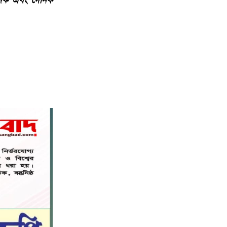
পাদক এবং দৈনিক
বস্তুনিষ্ঠ সাংবাদিকতা এবং মাদকের
বিরুদ্ধে সোচ্চার হওয়ার আহ্বান
৬
জানিয়েছেন অধ্যাপক ডা: এস এম রফিকুল
ইসলাম বাচ্চু।
নড়াইলে বিদ্যালয়ের প্রবেশমুখের বেহাল
৭
সড়ক, মানববন্ধনে সংস্কারের দাবি
সরিষাবাড়ীতে প্যানেল চেয়ারম্যান হিসাবে
৮
মোবারক হোসেনের দায়িত্ব গ্রহণ
বড় ভাইকে ফাঁসাতে মাকে জবাই, সাড়ে ৪
৯
বছর পর গ্রেপ্তার বোন।