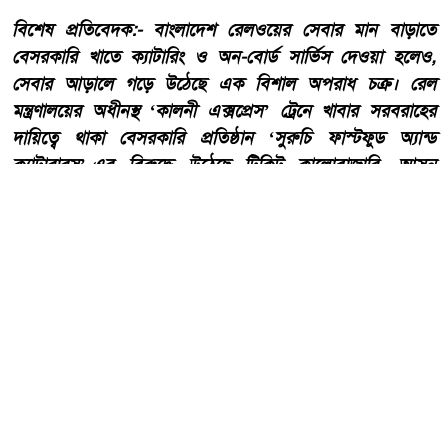
​বিশেষ প্রতিবেদক:- ​বাংলাদেশ রেলওয়ের সেবার মান বাড়াতে
বেসরকারি খাতে ক্যাটারিং ও অন-বোর্ড সার্ভিস দেওয়া হলেও,
সেবার আড়ালে গড়ে উঠেছে এক বিশাল অপরাধ চক্র। রেল
মন্ত্রণালয়ের অধীনস্থ ‘কালনী এক্সপ্রেস’ ট্রেনে খাবার সরবরাহের
দায়িত্বে থাকা বেসরকারি প্রতিষ্ঠান ‘সুরুচি ফাস্টফুড অ্যান্ড
ক্যাটারারস’-এর বিরুদ্ধে উঠেছে টিকিট কালোবাজারি, আসন
বাণিজ্য ও চাঁদাবাজির গুরুতর অভিযোগ।
আরো পড়ুন
তেঁতুলিয়ায় অভিযানে ৫০ হাজার
টাকার নিষিদ্ধ কারেন্ট জাল জব্দ,
আগুনে ধ্বংস