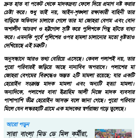
দ্রুত হাত বা পকেট থেকে মাদকদ্রব্য ফেলে দিয়ে প্রমাণ নষ্ট করার
চেষ্টা করে। শুধু তাই নয়, আইন-শৃঙ্খলা রক্ষাকারী বাহিনী তার
বাড়িতে অভিযান চালাতে গেলে তার মা জোহরা বেগম এবং বোন
অশালীন আচরণ ও হট্টগোল সৃষ্টি করে পুলিশকে পিছু হটতে বাধ্য
করে। এমনকি পূর্বে পুলিশের ওপর হামলা চালানোর মতো ধৃষ্টতাও
দেখিয়েছে এই চক্রটি।
অনুসন্ধানে আরও তথ্য বেরিয়ে এসেছে। কেবল পলাশই নয়, তার
পুরো পরিবারই জড়িয়ে আছে নানাবিধ অপরাধে। পলাশের মা
জোহরা বেগমের বিরুদ্ধেও অন্তত ২টি মামলা রয়েছে; যার একটি
হেরোইন সংক্রান্ত মাদক মামলা এবং অন্যটি হত্যা মামলা।
অন্যদিকে, পলাশের বাবা ইব্রাহিম আলী নিজে মাদক ব্যবসার
পাশাপাশি তীব্র হেরোইন আসক্ত বলে জানা গেছে। পুরো পরিবার
মিলে যেন লস্করহাটি গ্রামে এক মাদকের স্বর্গরাজ্য গড়ে তুলেছে।
আরো পড়ুন
সারা বাংলা মিড ডে মিল কর্মীরা,