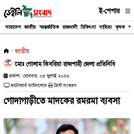
ই-পেপার
সারাদেশ
জাতীয়
আন্তর্জাতিক
রাজধানী
চিকিৎসা
সাহিত্য
কৃষক
পর
জাতীয়
​মোঃ গোলাম কিবরিয়া রাজশাহী জেলা প্রতিনিধি
প্রকাশ : রোববার, ০৫ জুলাই ২০২৬
ফটোকার্ড ডাউনলোড
প্রিন্ট সংস্করণ
গোদাগাড়ীতে মাদকের রমরমা ব্যবসা