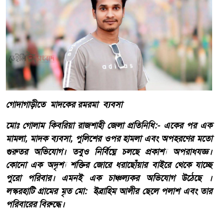
গোদাগাড়ীতে মাদকের রমরমা ব্যবসা
​মোঃ গোলাম কিবরিয়া রাজশাহী জেলা প্রতিনিধি​​​:- একের পর এক
মামলা, মাদক ব্যবসা, পুলিশের ওপর হামলা এবং অপহরণের মতো
গুরুতর অভিযোগ। তবুও নির্বিঘ্নে চলছে প্রকাশ্য অপরাধযজ্ঞ।
কোনো এক অদৃশ্য শক্তির জোরে ধরাছোঁয়ার বাইরে থেকে যাচ্ছে
পুরো পরিবার। এমনই এক চাঞ্চল্যকর অভিযোগ উঠেছে ।
লস্করহাটি গ্রামের মৃত মো: ইব্রাহিম আলীর ছেলে পলাশ এবং তার
পরিবারের বিরুদ্ধে।