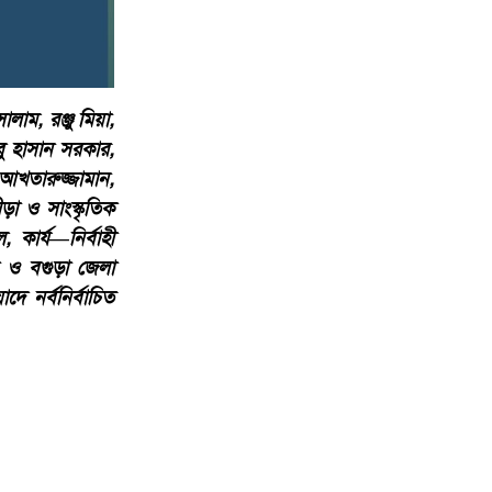
ম, রঞ্জু মিয়া,
ু হাসান সরকার,
আখতারুজ্জামান,
়া ও সাংস্কৃতিক
 কার্য—নির্বাহী
ন ও বগুড়া জেলা
 নর্বনির্বাচিত