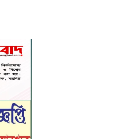
নড়াইলে বিদ্যালয়ের প্রবেশমুখের বেহাল
৬
সড়ক, মানববন্ধনে সংস্কারের দাবি
সরিষাবাড়ীতে প্যানেল চেয়ারম্যান হিসাবে
৭
মোবারক হোসেনের দায়িত্ব গ্রহণ
বড় ভাইকে ফাঁসাতে মাকে জবাই, সাড়ে ৪
৮
বছর পর গ্রেপ্তার বোন।
নীলফামারীতে বাড়ি থেকে বাইসাইকেল
৯
নিয়ে বের হয়ে নিখোঁজ কিশোর