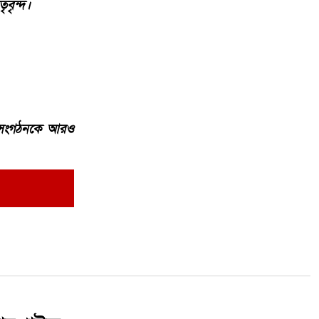
ৃবৃন্দ।
এবং সংগঠনকে আরও