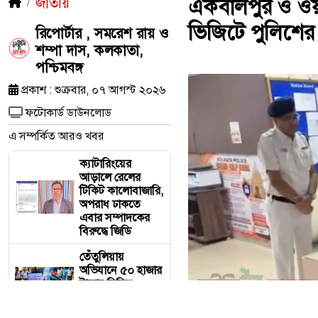
জাতীয়
একবালপুর ও ওয়াটগ
ভিজিটে পুলিশের
রিপোর্টার , সমরেশ রায় ও
শম্পা দাস, কলকাতা,
পশ্চিমবঙ্গ
প্রকাশ : শুক্রবার, ০৭ আগস্ট ২০২৬
ফটোকার্ড ডাউনলোড
এ সম্পর্কিত আরও খবর
ক্যাটারিংয়ের
আড়ালে রেলের
টিকিট কালোবাজারি,
অপরাধ ঢাকতে
এবার সম্পাদকের
বিরুদ্ধে জিডি
তেঁতুলিয়ায়
অভিযানে ৫০ হাজার
টাকার নিষিদ্ধ
কারেন্ট জাল জব্দ,
আগুনে ধ্বংস