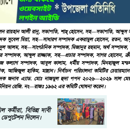
লেন রায়হান আলী রানু, সভাপতি, শাহ্ হোসেন, সহ—সভাপতি, আব্দুস সালা
পাদক সুবেল মিয়া, সহ—সাধারণ সম্পাদক একরামুল হোসেন, রতন, আব
ুল আলম, সহ—সাংগঠনিক সম্পাদক, মিজানুর রহমান, অর্থ সম্পাদক, 
ার সম্পাদক, আব্দুল রাজ্জাক, সহ—প্রচার সম্পাদক, সাগর হোসেন, ক্রীড
 কল্যাণ সম্পাদক, আবুল কালাম, ধর্মীয় সম্পাদক, মিনহাজুল মন্ডল,
ক, আজিজুল হাকিম, মান্নান। নির্বাচন পরিচালনা কমিটির চেয়ারম্যা
পাদক জনাব এ্যাড. মোঃ নাজমুল হুদা পপন ২০২৬—২০২৯ সাল মেয়াদে
িক ইউনিয়ন রেজি. নং—রাজঃ ১৯৬২ এর কমিটি ঘোষনা করেন।
 কর্মীরা, বিভিন্ন দাবী
 ও ডেপুটেশন দিলেন।