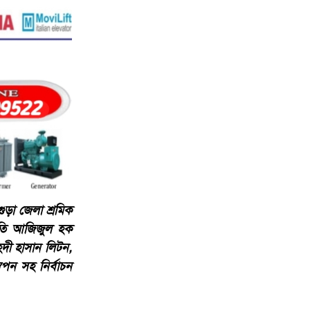
ড়া জেলা শ্রমিক
পতি আজিজুল হক
েদী হাসান লিটন,
পন সহ নির্বাচন