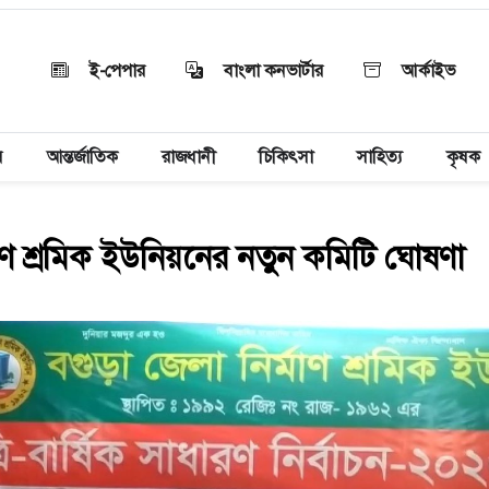
ই-পেপার
বাংলা কনভার্টার
আর্কাইভ
য়
আন্তর্জাতিক
রাজধানী
চিকিৎসা
সাহিত্য
কৃষক
মাণ শ্রমিক ইউনিয়নের নতুন কমিটি ঘোষণা