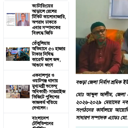
ক্যাটারিংয়ের
আড়ালে রেলের
টিকিট কালোবাজারি,
অপরাধ ঢাকতে
এবার সম্পাদকের
বিরুদ্ধে জিডি
তেঁতুলিয়ায়
অভিযানে ৫০ হাজার
টাকার নিষিদ্ধ
কারেন্ট জাল জব্দ,
আগুনে ধ্বংস
একবালপুর ও
ওয়াটগঞ্জ থানায়
বগুড়া জেলা নির্মাণ শ্রমিক
মুখ্যমন্ত্রী শুভেন্দু
অধিকারী- সারপ্রাইজ
মোঃ আব্দুল আলীম, জেলা প্
ভিজিটে পুলিশের
২০২৬-২০২৯ মেয়াদের নবনি
কাজকর্ম খতিয়ে
দেখলেন।
সংগঠনের কার্যালয়ে আয়োজিত
সাধারণ সম্পাদক এ্যাডঃ মো
বাংলাদেশ
টেলিভিশনের