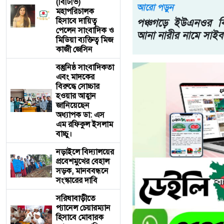
(বিটিভি)
আরো পড়ুন
মহাপরিচালক
হিসাবে দায়িত্ব
পঞ্চগড়ে ইউএনওর বির
পেলেন সাংবাদিক ও
আনা নারীর নামে সাই
মিডিয়া ব্যক্তিত্ব মিজ
কাজী জেসিন
বস্তুনিষ্ঠ সাংবাদিকতা
এবং মাদকের
বিরুদ্ধে সোচ্চার
হওয়ার আহ্বান
জানিয়েছেন
অধ্যাপক ডা: এস
এম রফিকুল ইসলাম
বাচ্চু।
নড়াইলে বিদ্যালয়ের
প্রবেশমুখের বেহাল
সড়ক, মানববন্ধনে
সংস্কারের দাবি
সরিষাবাড়ীতে
প্যানেল চেয়ারম্যান
হিসাবে মোবারক