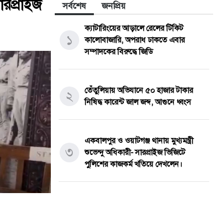
সারপ্রাইজ
সর্বশেষ
জনপ্রিয়
ক্যাটারিংয়ের আড়ালে রেলের টিকিট
১
কালোবাজারি, অপরাধ ঢাকতে এবার
সম্পাদকের বিরুদ্ধে জিডি
তেঁতুলিয়ায় অভিযানে ৫০ হাজার টাকার
২
নিষিদ্ধ কারেন্ট জাল জব্দ, আগুনে ধ্বংস
একবালপুর ও ওয়াটগঞ্জ থানায় মুখ্যমন্ত্রী
৩
শুভেন্দু অধিকারী- সারপ্রাইজ ভিজিটে
পুলিশের কাজকর্ম খতিয়ে দেখলেন।
বাংলাদেশ টেলিভিশনের (বিটিভি)
মহাপরিচালক হিসাবে দায়িত্ব পেলেন