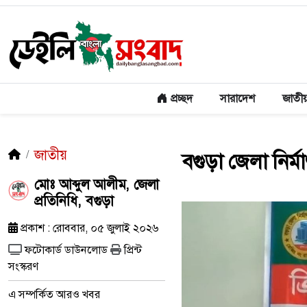
প্রচ্ছদ
সারাদেশ
জাতী
জাতীয়
বগুড়া জেলা নির্
মোঃ আব্দুল আলীম, জেলা
প্রতিনিধি, বগুড়া
প্রকাশ : রোববার, ০৫ জুলাই ২০২৬
ফটোকার্ড ডাউনলোড
প্রিন্ট
সংস্করণ
এ সম্পর্কিত আরও খবর