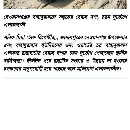
দেওয়ানগঞ্জের বাহাদুরাবাদে সড়কের বেহাল দশা, চরম দুর্ভোগে
এলাকাবাসী
শরিফ মিয়া স্টাফ রিপোর্টার,,, জামালপুরের দেওয়ানগঞ্জ উপজেলার
৫নং বাহাদুরাবাদ ইউনিয়নের ৬নং ওয়ার্ডের চর বাহাদুরাবাদ
এলাকার রাস্তাঘাটের বেহাল দশায় চরম দুর্ভোগ পোহাচ্ছেন স্থানীয়
বাসিন্দারা। দীর্ঘদিন ধরে রাস্তাটির সংস্কার ও উন্নয়ন না হওয়ায়
চলাচলের অনুপযোগী হয়ে পড়েছে বলে অভিযোগ এলাকাবাসীর।
আরো পড়ুন
কোরআন ও হাদিসের আলোকে
পবিত্র ঈদে মিলাদুন্নবী (সাঃ) হাফিজ
মাছুম আহমদ দুধরচকী।