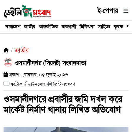
ই-পেপার
সারাদেশ
জাতীয়
আন্তর্জাতিক
রাজধানী
চিকিৎসা
সাহিত্য
কৃষক
পর
জাতীয়
ওসমানীনগর (সিলেট) সংবাদদাতা
প্রকাশ : রোববার, ০৫ জুলাই ২০২৬
ফটোকার্ড ডাউনলোড
প্রিন্ট সংস্করণ
ওসমানীনগরে প্রবাসীর জমি দখল করে
মার্কেট নির্মাণ থানায় লিখিত অভিযোগ