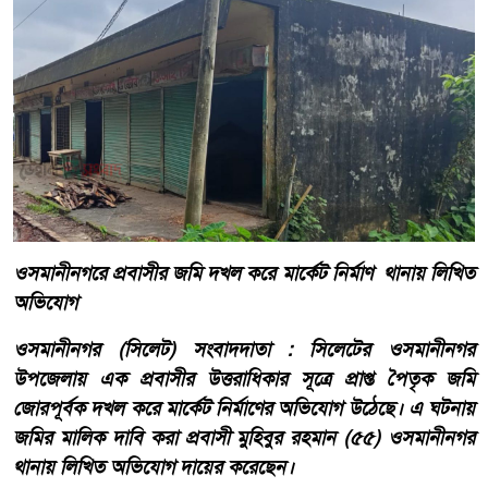
ওসমানীনগরে প্রবাসীর জমি দখল করে মার্কেট নির্মাণ থানায় লিখিত
অভিযোগ
ওসমানীনগর (সিলেট) সংবাদদাতা : সিলেটের ওসমানীনগর
উপজেলায় এক প্রবাসীর উত্তরাধিকার সূত্রে প্রাপ্ত পৈতৃক জমি
জোরপূর্বক দখল করে মার্কেট নির্মাণের অভিযোগ উঠেছে। এ ঘটনায়
জমির মালিক দাবি করা প্রবাসী মুহিবুর রহমান (৫৫) ওসমানীনগর
থানায় লিখিত অভিযোগ দায়ের করেছেন।