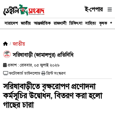
ই-পেপার
সারাদেশ
জাতীয়
আন্তর্জাতিক
রাজধানী
চিকিৎসা
সাহিত্য
কৃষক
পর
জাতীয়
সরিষাবাড়ী (জামালপুর) প্রতিনিধি
প্রকাশ : রোববার, ০৫ জুলাই ২০২৬
ফটোকার্ড ডাউনলোড
প্রিন্ট সংস্করণ
সরিষাবাড়ীতে বৃক্ষরোপণ প্রণোদনা
কর্মসূচির উদ্বোধন, বিতরণ করা হলো
গাছের চারা