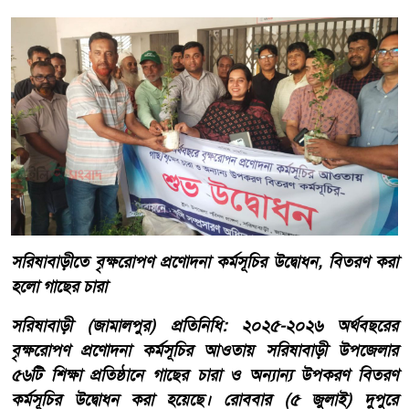
সরিষাবাড়ীতে বৃক্ষরোপণ প্রণোদনা কর্মসূচির উদ্বোধন, বিতরণ করা
হলো গাছের চারা
সরিষাবাড়ী (জামালপুর) প্রতিনিধি: ২০২৫-২০২৬ অর্থবছরের
বৃক্ষরোপণ প্রণোদনা কর্মসূচির আওতায় সরিষাবাড়ী উপজেলার
৫৬টি শিক্ষা প্রতিষ্ঠানে গাছের চারা ও অন্যান্য উপকরণ বিতরণ
কর্মসূচির উদ্বোধন করা হয়েছে। রোববার (৫ জুলাই) দুপুরে