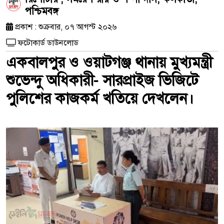
পশ্চিমবঙ্গ
প্রকাশ : শুক্রবার, ০৭ আগস্ট ২০২৬
ফটোকার্ড ডাউনলোড
একবালপুর ও ওয়াটগঞ্জ থানায় মুখ্যমন্ত্রী
শুভেন্দু অধিকারী- সারপ্রাইজ ভিজিটে
পুলিশের কাজকর্ম খতিয়ে দেখলেন।