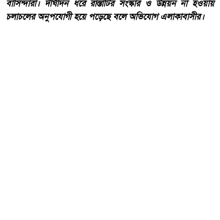
বাসিন্দারা। দীর্ঘদিন ধরে রাস্তাটির সংস্কার ও উন্নয়ন না হওয়ায়
চলাচলের অনুপযোগী হয়ে পড়েছে বলে অভিযোগ এলাকাবাসীর।
আরো পড়ুন
কোরআন ও হাদিসের আলোকে
পবিত্র ঈদে মিলাদুন্নবী (সাঃ) হাফিজ
মাছুম আহমদ দুধরচকী।