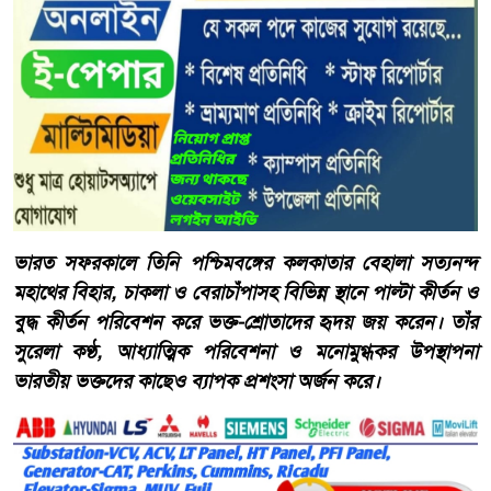
ভারত সফরকালে তিনি পশ্চিমবঙ্গের কলকাতার বেহালা সত্যনন্দ
মহাথের বিহার, চাকলা ও বেরাচাঁপাসহ বিভিন্ন স্থানে পাল্টা কীর্তন ও
বুদ্ধ কীর্তন পরিবেশন করে ভক্ত-শ্রোতাদের হৃদয় জয় করেন। তাঁর
সুরেলা কণ্ঠ, আধ্যাত্মিক পরিবেশনা ও মনোমুগ্ধকর উপস্থাপনা
ভারতীয় ভক্তদের কাছেও ব্যাপক প্রশংসা অর্জন করে।