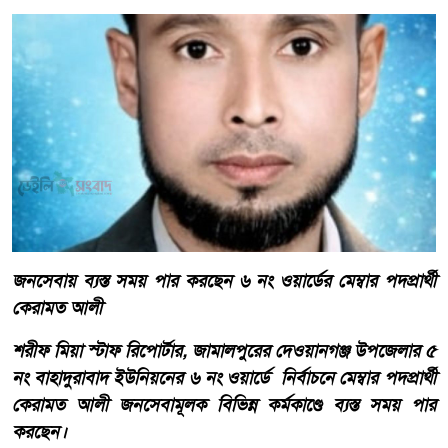
জনসেবায় ব্যস্ত সময় পার করছেন ৬ নং ওয়ার্ডের মেম্বার পদপ্রার্থী
কেরামত আলী
শরীফ মিয়া স্টাফ রিপোর্টার, জামালপুরের দেওয়ানগঞ্জ উপজেলার ৫
নং বাহাদুরাবাদ ইউনিয়নের ৬ নং ওয়ার্ডে নির্বাচনে মেম্বার পদপ্রার্থী
কেরামত আলী জনসেবামূলক বিভিন্ন কর্মকাণ্ডে ব্যস্ত সময় পার
করছেন।