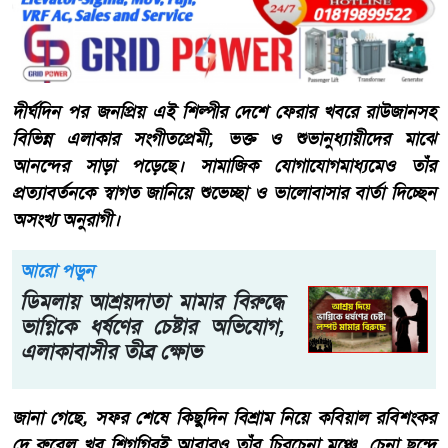
দীর্ঘদিন পর জনপ্রিয় এই শিল্পীর দেশে ফেরার খবরে রাউজানসহ
বিভিন্ন এলাকার সংগীতপ্রেমী, ভক্ত ও শুভানুধ্যায়ীদের মাঝে
আনন্দের সাড়া পড়েছে। সামাজিক যোগাযোগমাধ্যমেও তাঁর
প্রত্যাবর্তনকে স্বাগত জানিয়ে শুভেচ্ছা ও ভালোবাসার বার্তা দিচ্ছেন
অসংখ্য অনুরাগী।
আরো পড়ুন
​ডিমলায় আশ্রয়দাতা মামার বিরুদ্ধে
ভাগ্নিকে ধর্ষণের চেষ্টার অভিযোগ,
এলাকাবাসীর তীব্র ক্ষোভ
জানা গেছে, সফর শেষে কিছুদিন বিশ্রাম নিয়ে কবিয়াল রবিশংকর
দে রুবেল খুব শিগগিরই আবারও তাঁর চিরচেনা মঞ্চে, চেনা ছন্দে