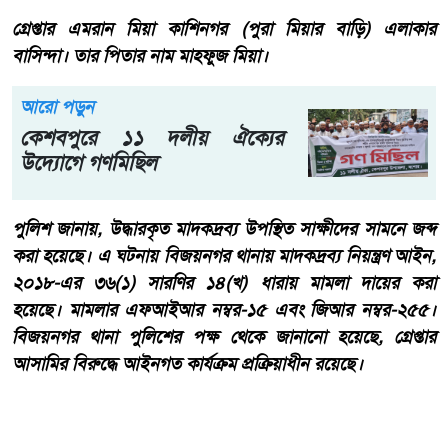
গ্রেপ্তার এমরান মিয়া কাশিনগর (পুরা মিয়ার বাড়ি) এলাকার
বাসিন্দা। তার পিতার নাম মাহফুজ মিয়া।
আরো পড়ুন
কেশবপুরে ১১ দলীয় ঐক্যের
উদ্যোগে গণমিছিল
পুলিশ জানায়, উদ্ধারকৃত মাদকদ্রব্য উপস্থিত সাক্ষীদের সামনে জব্দ
করা হয়েছে। এ ঘটনায় বিজয়নগর থানায় মাদকদ্রব্য নিয়ন্ত্রণ আইন,
২০১৮-এর ৩৬(১) সারণির ১৪(খ) ধারায় মামলা দায়ের করা
হয়েছে। মামলার এফআইআর নম্বর-১৫ এবং জিআর নম্বর-২৫৫।
বিজয়নগর থানা পুলিশের পক্ষ থেকে জানানো হয়েছে, গ্রেপ্তার
আসামির বিরুদ্ধে আইনগত কার্যক্রম প্রক্রিয়াধীন রয়েছে।