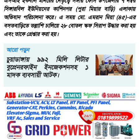
এসআই ইকবাল মনিরের নেতৃত্বে সঙ্গীয় ফোর্স উপজেলার ৭ নম্বর
সিঙ্গারবিল ইউনিয়নের কাশিনগর (পুরা মিয়ার বাড়ি) এলাকায়
অভিযান পরিচালনা করে। এ সময় মো. এমরান মিয়া (৪৫)-এর
বসতবাড়িতে তল্লাশি চালিয়ে ২৮ বোতল স্কফ সিরাপ উদ্ধার করা হয়
এবং তাকে গ্রেপ্তার করা হয়।
আরো পড়ুন
চুয়াডাঙ্গায় ৯৯২ মিলি লিটার
বুপ্রেনরফাইন ইনজেকশনসহ ১
মাদক ব্যবসায়ী আটক।