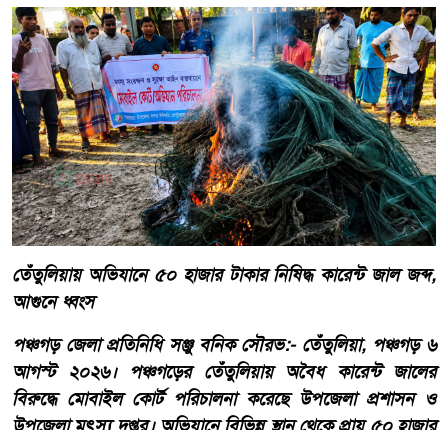
তেঁতুলিয়ায় অভিযানে ৫০ হাজার টাকার নিষিদ্ধ কারেন্ট জাল জব্দ,
আগুনে ধ্বংস
পঞ্চগড় জেলা প্রতিনিধি সঞ্জু বনিক সৌরভ:- তেঁতুলিয়া, পঞ্চগড় ৬
আগস্ট ২০২৬। পঞ্চগড়ের তেঁতুলিয়ায় অবৈধ কারেন্ট জালের
বিরুদ্ধে মোবাইল কোর্ট পরিচালনা করেছে উপজেলা প্রশাসন ও
উপজেলা মৎস্য দপ্তর। অভিযানে বিভিন্ন স্থান থেকে প্রায় ৫০ হাজার