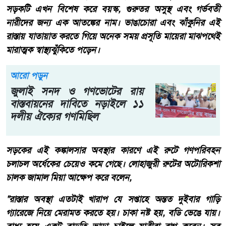
সড়কটি এখন বিশেষ করে বয়স্ক, গুরুতর অসুস্থ এবং গর্ভবতী
নারীদের জন্য এক আতঙ্কের নাম। ভাঙাচোরা এবং ঝাঁকুনির এই
রাস্তায় যাতায়াত করতে গিয়ে অনেক সময় প্রসূতি মায়েরা মাঝপথেই
মারাত্মক স্বাস্থ্যঝুঁকিতে পড়েন।
আরো পড়ুন
জুলাই সনদ ও গণভোটের রায়
বাস্তবায়নের দাবিতে নড়াইলে ১১
দলীয় ঐক্যের গণমিছিল
​সড়কের এই কঙ্কালসার অবস্থার কারণে এই রুটে গণপরিবহন
চলাচল অর্ধেকের চেয়েও কমে গেছে। লোহাজুরী রুটের অটোরিকশা
চালক জামাল মিয়া আক্ষেপ করে বলেন,
​"রাস্তার অবস্থা এতটাই খারাপ যে সপ্তাহে অন্তত দুইবার গাড়ি
গ্যারেজে নিয়ে মেরামত করতে হয়। চাকা নষ্ট হয়, বডি ভেঙে যায়।