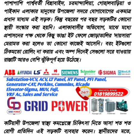
পাশাপাশি পার্শ্ববর্তী বিন্নাবাইদ, চরমান্দালিয়া, গোহালবাড়িয়া ও
পাইকান এলাকার মানুষের উপজেলা সদরে যোগাযোগের একমাত্র
প্রধান মাধ্যম এই সড়ক। কিন্তু বছরের পর বছর সড়কটির কোনো
স্থায়ী সংস্কার করা হয়নি। এলাকাবাসীর অভিযোগ, মাঝে মধ্যে
প্রশাসনের পক্ষ থেকে কিছু ভাঙা ইট ফেলে জোড়াতালির 'দায়সারা'
মেরামত করা হলেও তা কোনো কাজেই আসেনি। বরং ইটগুলো
ঠিকমতো রোলিং না করায় এবং অল্প দিনেই সেগুলো সরে যাওয়ায়
রাস্তাটি আরও বেশি ঝুঁকিপূর্ণ হয়ে উঠেছে।
​কটিয়াদী উপজেলা স্বাস্থ্য কমপ্লেক্সে চিকিৎসা নিতে আসা শত শত
রোগী প্রতিদিন এই সড়কটি ব্যবহার করেন। স্থানীয়দের মতে,