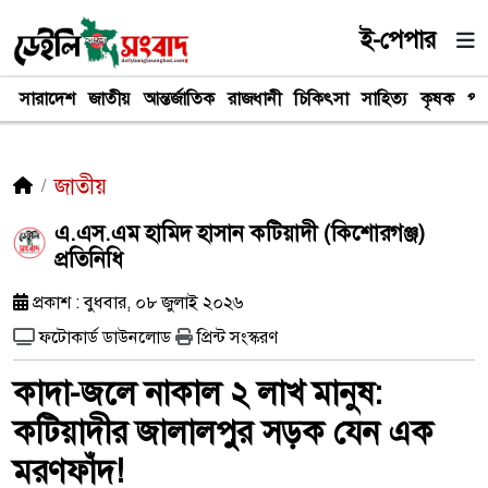
ই-পেপার
সারাদেশ
জাতীয়
আন্তর্জাতিক
রাজধানী
চিকিৎসা
সাহিত্য
কৃষক
পর
জাতীয়
​এ.এস.এম হামিদ হাসান কটিয়াদী (কিশোরগঞ্জ)
প্রতিনিধি
প্রকাশ : বুধবার, ০৮ জুলাই ২০২৬
ফটোকার্ড ডাউনলোড
প্রিন্ট সংস্করণ
কাদা-জলে নাকাল ২ লাখ মানুষ:
কটিয়াদীর জালালপুর সড়ক যেন এক
মরণফাঁদ!