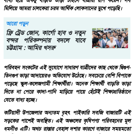
বাধ্য হয়ে একটু বাড়তি ভাড়া চাইলে যাত্রীরা রাগ করেন। সব
মিলিয়ে আমরা চালকেরা চরম আর্থিক লোকসানের মুখে পড়েছি।
আরো পড়ুন
ফ্রি ট্রেড জোন, কার্গো হাব ও নতুন
বন্দর পরিকল্পনায় বদলে যাবে
চট্টগ্রাম : আমির খসরু
​পরিবহন সংকটের এই সুযোগে সাধারণ যাত্রীদের কাছ থেকে দ্বিগুণ-
তিনগুণ ভাড়া আদায়েরও অভিযোগ উঠেছে। সবচেয়ে বেশি বিপাকে
পড়েছে স্কুল-কলেজগামী শিক্ষার্থীরা। অনেক শিক্ষার্থী বাড়তি ভাড়া
দিতে না পেরে কাদা-পানি মাড়িয়ে পায়ে হেঁটেই শিক্ষাপ্রতিষ্ঠানে
যেতে বাধ্য হচ্ছে।
​​কটিয়াদী উপজেলার অন্যতম বৃহৎ পাইকারি সবজি বাজারটি এই
সড়কের পাশেই অবস্থিত। এই অঞ্চলের কৃষিপণ্য পরিবহনের মূল
ধমনীও এটি। অথচ রাস্তার বেহাল দশার কারণে বাজারে সময়মতো