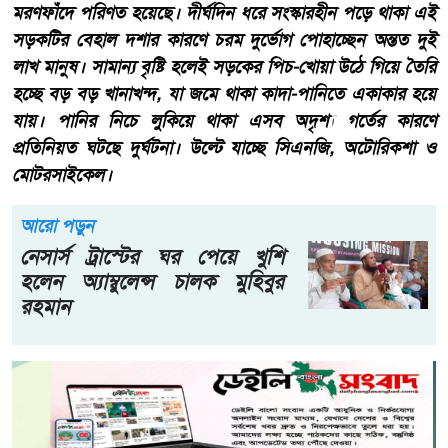
মরণফাঁদে পরিণত হয়েছে। দীর্ঘদিন ধরে সংস্কারহীন পড়ে থাকা এই
সড়কটির বেহাল দশার কারণে চরম দুর্ভোগ পোহাচ্ছেন অন্তত দুই
লাখ মানুষ। সামান্য বৃষ্টি হলেই সড়কের পিচ-খোয়া উঠে গিয়ে তৈরি
হচ্ছে বড় বড় খানাখন্দ, যা জমে থাকা কাদা-পানিতে একাকার হয়ে
যায়। পানির নিচে লুকিয়ে থাকা এসব অদৃশ্য গর্তের কারণে
প্রতিনিয়ত ঘটছে দুর্ঘটনা। উল্টে যাচ্ছে সিএনজি, অটোরিকশা ও
মোটরসাইকেল।
আরো পড়ুন
নেসার্স ট্রাস্টের ঘর পেয়ে খুশি
হলেন অ্যাম্বুলেন্স চালক মুহিবুর
রহমান