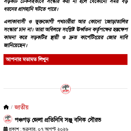
সড়কটি টেকসইভাবে সংস্কার করা না হলে যেকোনো সময় বড়
ধরনের প্রাণহানি ঘটতে পারে।
​এলাকাবাসী ও ভুক্তভোগী পথচারীরা আর কোনো 'জোড়াতালির
সংস্কার' চান না। তারা অবিলম্বে সংশ্লিষ্ট ঊর্ধ্বতন কর্তৃপক্ষের হস্তক্ষেপ
কামনা করে সড়কটির স্থায়ী ও দ্রুত কার্পেটিংয়ের জোর দাবি
জানিয়েছেন।
আপনার মতামত লিখুন
জাতীয়
পঞ্চগড় জেলা প্রতিনিধি সঞ্জু বনিক সৌরভ
প্রকাশ : শুক্রবার, ০৭ আগস্ট ২০২৬