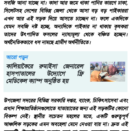
সবজি আনা যাচ্ছে না। কাদা আর জমে থাকা পানির কারণে ঢাকা,
সিলেটসহ দেশের বিভিন্ন জেলা থেকে আসা বড় বড় পাইকাররা
এখন আর এই সড়ক দিয়ে আসতে চাচ্ছেন না। ফলে একদিকে
যেমন সবজি নষ্ট হচ্ছে, অন্যদিকে পাইকার না থাকায় কৃষকরা
তাদের উৎপাদিত ফসলের ন্যায্যমূল্য থেকে বঞ্চিত হচ্ছেন।
অর্থনৈতিকভাবে ধস নামছে গ্রামীণ অর্থনীতিতে।
আরো পড়ুন
কালিয়াকৈরে রুমাইসা জেনারেল
হাসপাতালের উদ্যোগে ফ্রি
মেডিকেল ক্যাম্প অনুষ্ঠিত হয়
​​উপজেলা সদরের বিভিন্ন সরকারি দপ্তর, ব্যাংক, চিকিৎসাসেবা এবং
প্রধান শিক্ষাপ্রতিষ্ঠানগুলোতে যাতায়াতের জন্য এই সড়কটির কোনো
বিকল্প নেই। স্থানীয় সচেতন মহলের মতে, একটি গুরুত্বপূর্ণ
আঞ্চলিক সড়কের এমন অবহেলা মেনে নেওয়া যায় না। দ্রুত এই