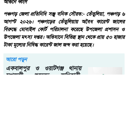
আগুনে ধ্বংস
পঞ্চগড় জেলা প্রতিনিধি সঞ্জু বনিক সৌরভ:- তেঁতুলিয়া, পঞ্চগড় ৬
আগস্ট ২০২৬। পঞ্চগড়ের তেঁতুলিয়ায় অবৈধ কারেন্ট জালের
বিরুদ্ধে মোবাইল কোর্ট পরিচালনা করেছে উপজেলা প্রশাসন ও
উপজেলা মৎস্য দপ্তর। অভিযানে বিভিন্ন স্থান থেকে প্রায় ৫০ হাজার
টাকা মূল্যের নিষিদ্ধ কারেন্ট জাল জব্দ করা হয়েছে।
আরো পড়ুন
একবালপুর ও ওয়াটগঞ্জ থানায়
মুখ্যমন্ত্রী শুভেন্দু অধিকারী-
সারপ্রাইজ ভিজিটে পুলিশের
কাজকর্ম খতিয়ে দেখলেন।