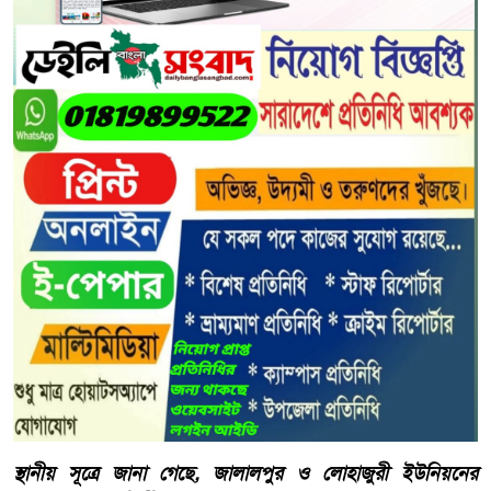
​​স্থানীয় সূত্রে জানা গেছে, জালালপুর ও লোহাজুরী ইউনিয়নের