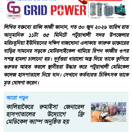
লিখিত বক্তব্যে রাব্বি কাজী জানান, গত ৩০ জুন ২০২৬ তারিখ রাত
আনুমানিক ১১টা ৩৫ মিনিটে পটুয়াখালী সদর উপজেলার
মরিচবুনিয়া ইউনিয়নের দক্ষিণ বাজঘোনা এলাকায় ফারুক ডাক্তারের
বাড়ির সামনের সড়কে মোটরসাইকেল থামিয়ে রিপন কাজীর ওপর
সশস্ত্র হামলা চালানো হয়। দুর্বৃত্তরা ধারালো অস্ত্র দিয়ে তাকে কুপিয়ে
গুরুতর আহত করলে স্থানীয়রা উদ্ধার করে পটুয়াখালী মেডিকেল
কলেজ হাসপাতালে নিয়ে যান। সেখানে কর্তব্যরত চিকিৎসক তাকে
মৃত ঘোষণা করেন।
আরো পড়ুন
কালিয়াকৈরে রুমাইসা জেনারেল
হাসপাতালের উদ্যোগে ফ্রি
মেডিকেল ক্যাম্প অনুষ্ঠিত হয়