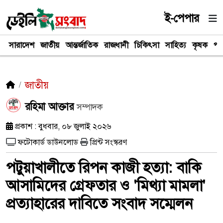
ই-পেপার
সারাদেশ
জাতীয়
আন্তর্জাতিক
রাজধানী
চিকিৎসা
সাহিত্য
কৃষক
পর
জাতীয়
রহিমা আক্তার
সম্পাদক
প্রকাশ : বুধবার, ০৮ জুলাই ২০২৬
ফটোকার্ড ডাউনলোড
প্রিন্ট সংস্করণ
পটুয়াখালীতে রিপন কাজী হত্যা: বাকি
আসামিদের গ্রেফতার ও 'মিথ্যা মামলা'
প্রত্যাহারের দাবিতে সংবাদ সম্মেলন