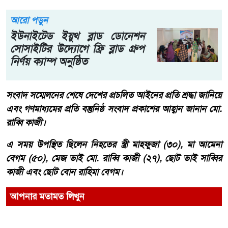
আরো পড়ুন
ইউনাইটেড ইয়ুথ ব্লাড ডোনেশন
সোসাইটির উদ্যোগে ফ্রি ব্লাড গ্রুপ
নির্ণয় ক্যাম্প অনুষ্ঠিত
সংবাদ সম্মেলনের শেষে দেশের প্রচলিত আইনের প্রতি শ্রদ্ধা জানিয়ে
এবং গণমাধ্যমের প্রতি বস্তুনিষ্ঠ সংবাদ প্রকাশের আহ্বান জানান মো.
রাব্বি কাজী।
এ সময় উপস্থিত ছিলেন নিহতের স্ত্রী মাহফুজা (৩০), মা আমেনা
বেগম (৫০), মেজ ভাই মো. রাব্বি কাজী (২৭), ছোট ভাই সাব্বির
কাজী এবং ছোট বোন রাহিমা বেগম।
আপনার মতামত লিখুন