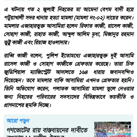
এ ঘটনায় গত ২ জুলাই নিহতের মা আমেনা বেগম বাদী হয়ে
পটুয়াখালী সদর থানায় হত্যা মামলা (মামলা নং-০২) দায়ের করেন।
মামলার এজাহারভুক্ত আসামিরা হলেন রিফাত কাজী, রাসেল কাজী,
সোহাগ কাজী, রাহাত কাজী, আব্দুল আলিম মৃধা, মিজানুর রহমান
ভুট্টু কাজী এবং রিয়াজ হাওলাদার।
রাব্বি কাজী বলেন, পুলিশ ইতোমধ্যে এজাহারভুক্ত দুই আসামি
রাসেল কাজী ও সোহাগ কাজীকে গ্রেফতার করেছে। তারা চিফ
জুডিশিয়াল ম্যাজিস্ট্রেট আদালতে ১৬৪ ধারায় জবানবন্দিও
দিয়েছেন। তবে মামলার বাকি আসামিরা এখনও গ্রেফতার হয়নি।
তিনি অভিযোগ করেন, পলাতক আসামিরা মামলা তুলে নেওয়ার
জন্য নিহতের পরিবারের সদস্যদের বিভিন্নভাবে ভয়ভীতি ও
প্রাণনাশের হুমকি দিচ্ছে।
আরো পড়ুন
গণভোটের রায় বাস্তবায়নের দাবীতে