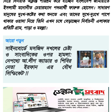
নিয়ে দিনরাত অক্লান্ত পরিশ্রম করে যাচ্ছেন বাংলাদেশ জামায়াতে
ইসলামী মনোনীত চেয়ারম্যান পদপ্রার্থী ফারুক হোসেন। সাধারণ
মানুষের দুঃখ-কষ্টের কথা শুনতে এবং তাদের সুখে-দুঃখে পাশে
থাকার ওয়াদা নিয়ে তিনি এখন চষে বেড়াচ্ছেন নির্বাচনী এলাকার
প্রতিটি গ্রাম, পাড়া ও মহল্লা।
আরো পড়ুন
সাইনবোর্ডে মসজিদ দখলের চেষ্টা
ও সাংবাদিকের ওপর হামলা:
নেপথ্যে আ.লীগ ক্যাডার ও শিবির
নেতা ইরফান এর যৌথ
সিন্ডিকেট’!!