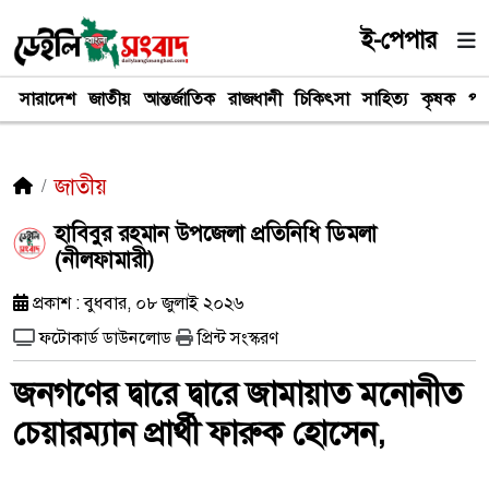
ই-পেপার
সারাদেশ
জাতীয়
আন্তর্জাতিক
রাজধানী
চিকিৎসা
সাহিত্য
কৃষক
পর
জাতীয়
হাবিবুর রহমান উপজেলা প্রতিনিধি ডিমলা
(নীলফামারী)
প্রকাশ : বুধবার, ০৮ জুলাই ২০২৬
ফটোকার্ড ডাউনলোড
প্রিন্ট সংস্করণ
​জনগণের দ্বারে দ্বারে জামায়াত মনোনীত
চেয়ারম্যান প্রার্থী ফারুক হোসেন,