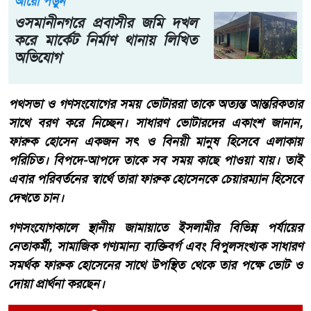
আরো পড়ুন
ওসমানীনগরে প্রবাসীর জমি দখল
করে মার্কেট নির্মাণ থানায় লিখিত
অভিযোগ
​পথসভা ও গণসংযোগের সময় ভোটাররা তাকে অত্যন্ত আন্তরিকতার
সাথে বরণ করে নিচ্ছেন। সাধারণ ভোটারদের একাংশ জানান,
ফারুক হোসেন একজন সৎ ও বিনয়ী মানুষ হিসেবে এলাকায়
পরিচিত। বিপদে-আপদে তাকে সব সময় কাছে পাওয়া যায়। তাই
এবার পরিবর্তনের স্বার্থে তারা ফারুক হোসেনকে চেয়ারম্যান হিসেবে
দেখতে চান।
​গণসংযোগকালে স্থানীয় জামায়াতে ইসলামীর বিভিন্ন পর্যায়ের
নেতাকর্মী, সামাজিক গণ্যমান্য ব্যক্তিবর্গ এবং বিপুলসংখ্যক সাধারণ
সমর্থক ফারুক হোসেনের সাথে উপস্থিত থেকে তার পক্ষে ভোট ও
দোয়া প্রার্থনা করছেন।