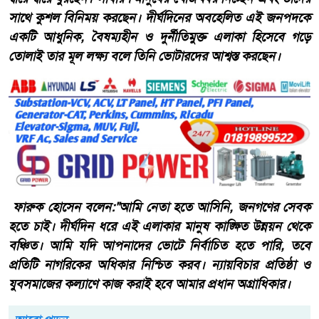
সাথে কুশল বিনিময় করছেন। দীর্ঘদিনের অবহেলিত এই জনপদকে
একটি আধুনিক, বৈষম্যহীন ও দুর্নীতিমুক্ত এলাকা হিসেবে গড়ে
তোলাই তার মূল লক্ষ্য বলে তিনি ভোটারদের আশ্বস্ত করছেন।
​ ফারুক হোসেন বলেন:​"আমি নেতা হতে আসিনি, জনগণের সেবক
হতে চাই। দীর্ঘদিন ধরে এই এলাকার মানুষ কাঙ্ক্ষিত উন্নয়ন থেকে
বঞ্চিত। আমি যদি আপনাদের ভোটে নির্বাচিত হতে পারি, তবে
প্রতিটি নাগরিকের অধিকার নিশ্চিত করব। ন্যায়বিচার প্রতিষ্ঠা ও
যুবসমাজের কল্যাণে কাজ করাই হবে আমার প্রধান অগ্রাধিকার।