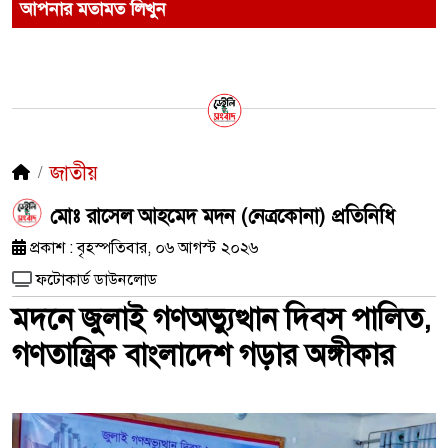
আপনার মতামত লিখুন
জাতীয়
মোঃ রাসেল আহমেদ মদন (নেত্রকোনা) প্রতিনিধি
প্রকাশ : বৃহস্পতিবার, ০৬ আগস্ট ২০২৬
ফটোকার্ড ডাউনলোড
মদনে জুলাই গণঅভ্যুত্থান দিবস পালিত,
গণতান্ত্রিক বাংলাদেশ গড়ার অঙ্গীকার