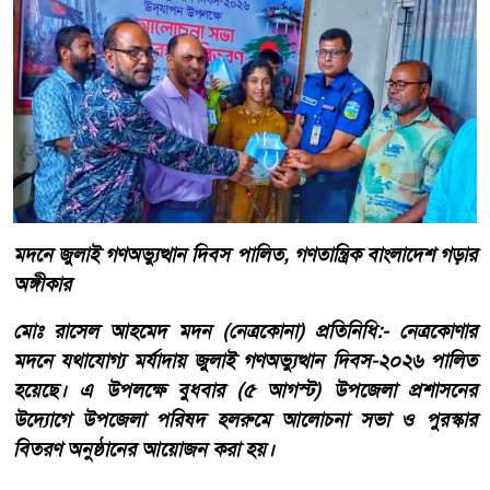
মদনে জুলাই গণঅভ্যুত্থান দিবস পালিত, গণতান্ত্রিক বাংলাদেশ গড়ার
অঙ্গীকার
মোঃ রাসেল আহমেদ মদন (নেত্রকোনা) প্রতিনিধি:- নেত্রকোণার
মদনে যথাযোগ্য মর্যাদায় জুলাই গণঅভ্যুত্থান দিবস-২০২৬ পালিত
হয়েছে। এ উপলক্ষে বুধবার (৫ আগস্ট) উপজেলা প্রশাসনের
উদ্যোগে উপজেলা পরিষদ হলরুমে আলোচনা সভা ও পুরস্কার
বিতরণ অনুষ্ঠানের আয়োজন করা হয়।