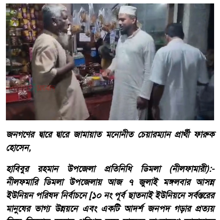
​জনগণের দ্বারে দ্বারে জামায়াত মনোনীত চেয়ারম্যান প্রার্থী ফারুক
হোসেন,
হাবিবুর রহমান উপজেলা প্রতিনিধি ডিমলা (নীলফামারী):-
নীলফমারি ​ডিমলা উপজেলায় আজ ৭ জুলাই মঙ্গলবার আসন্ন
ইউনিয়ন পরিষদ নির্বাচনে [১০ নং পূর্ব ছাতনাই ইউনিয়নে সর্বস্তরের
মানুষের ভাগ্য উন্নয়নে এবং একটি আদর্শ জনপদ গড়ার প্রত্যয়