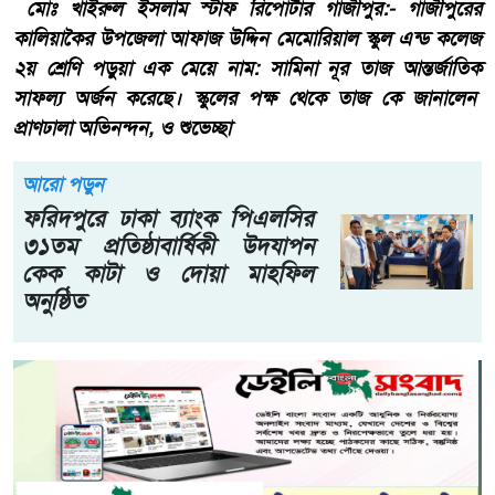
মোঃ খাইরুল ইসলাম স্টাফ রিপোর্টার গাজীপুর:- গাজীপুরের
কালিয়াকৈর উপজেলা আফাজ উদ্দিন মেমোরিয়াল স্কুল এন্ড কলেজ
২য় শ্রেণি পড়ুয়া এক মেয়ে নাম: সামিনা নূর তাজ আন্তর্জাতিক
সাফল্য অর্জন করেছে। স্কুলের পক্ষ থেকে তাজ কে জানালেন
প্রাণঢালা অভিনন্দন, ও শুভেচ্ছা
আরো পড়ুন
ফরিদপুরে ঢাকা ব্যাংক পিএলসির
৩১তম প্রতিষ্ঠাবার্ষিকী উদযাপন
কেক কাটা ও দোয়া মাহফিল
অনুষ্ঠিত