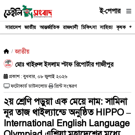
ই-পেপার
সারাদেশ
জাতীয়
আন্তর্জাতিক
রাজধানী
চিকিৎসা
সাহিত্য
কৃষক
পর
জাতীয়
মোঃ খাইরুল ইসলাম স্টাফ রিপোর্টার গাজীপুর
প্রকাশ : বুধবার, ০৮ জুলাই ২০২৬
ফটোকার্ড ডাউনলোড
প্রিন্ট সংস্করণ
২য় শ্রেণি পড়ুয়া এক মেয়ে নাম: সামিনা
নূর তাজ থাইল্যান্ডে অনুষ্ঠিত HIPPO –
International English Language
Olympiad এশিয়া মহাদেশের মধ্যে