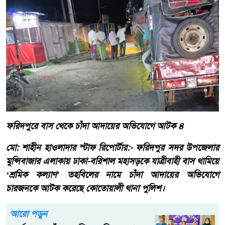
ফরিদপুরে বাস থেকে চাঁদা আদায়ের অভিযোগে আটক ৪
মো: শাহীন হাওলাদার স্টাফ রিপোর্টার:- ফরিদপুর সদর উপজেলার
মুন্সিবাজার এলাকায় ঢাকা-বরিশাল মহাসড়কে যাত্রীবাহী বাস থামিয়ে
‘শ্রমিক কল্যাণ’ তহবিলের নামে চাঁদা আদায়ের অভিযোগে
চারজনকে আটক করেছে কোতোয়ালী থানা পুলিশ।
আরো পড়ুন