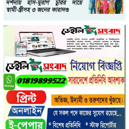
দর্শনায় হাঁস-মুরগি চুরির দায়ে
স্বামী-স্ত্রীসহ ৩ জনের কারাদণ্ড