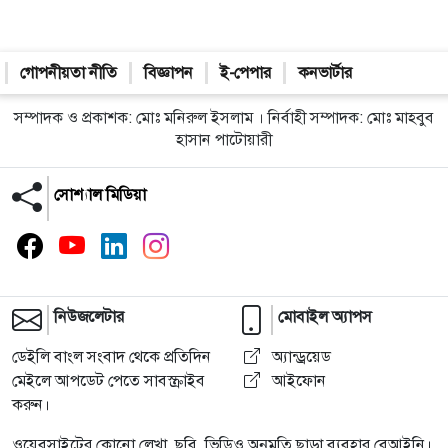
গোপনীয়তা নীতি
বিজ্ঞাপন
ই-পেপার
কনভার্টার
সম্পাদক ও প্রকাশক: মোঃ মনিরুল ইসলাম । নির্বাহী সম্পাদক: মোঃ মাহবুব
হাসান পাটোয়ারী
সোশ্যাল মিডিয়া
নিউজলেটার
মোবাইল অ্যাপস
ডেইলি বাংল সংবাদ থেকে প্রতিদিন
অ্যান্ড্রয়েড
মেইলে আপডেট পেতে সাবস্ক্রাইব
আইফোন
করুন।
ওয়েবসাইটের কোনো লেখা, ছবি, ভিডিও অনুমতি ছাড়া ব্যবহার বেআইনি।