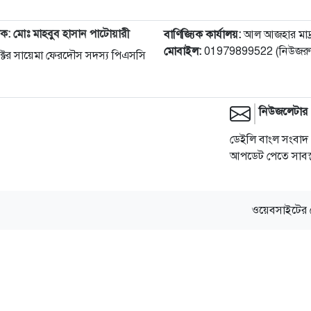
দক: মোঃ মাহবুব হাসান পাটোয়ারী
বাণিজ্যিক কার্যালয়:
আল আজহার মাদ্রাস
মোবাইল:
01979899522 (নিউজরুম
 ডক্টর সায়েমা ফেরদৌস সদস্য পিএসসি
নিউজলেটার
ডেইলি বাংল সংবাদ 
আপডেট পেতে সাবস্ক
ওয়েবসাইটের 