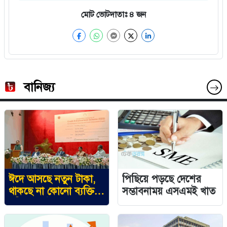
মোট ভোটদাতাঃ
৪
জন
বানিজ্য
ঈদে আসছে নতুন টাকা,
পিছিয়ে পড়ছে দেশের
থাকছে না কোনো ব্যক্তির
সম্ভাবনাময় এসএমই খাত
ছবি: গভর্নর