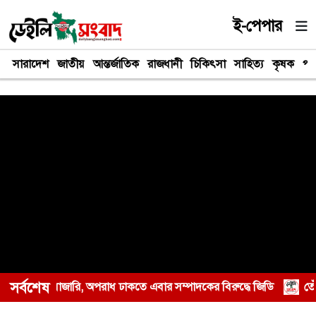
ই-পেপার
সারাদেশ
জাতীয়
আন্তর্জাতিক
রাজধানী
চিকিৎসা
সাহিত্য
কৃষক
পর
সর্বশেষ
ার সম্পাদকের বিরুদ্ধে জিডি
তেঁতুলিয়ায় অভিযানে ৫০ হাজার টাকার নিষ