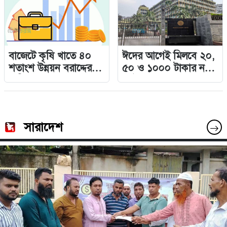
বাজেটে কৃষি খাতে ৪০
ঈদের আগেই মিলবে ২০,
শতাংশ উন্নয়ন বরাদ্দের
৫০ ও ১০০০ টাকার নতুন
দাবি
নোট
সারাদেশ