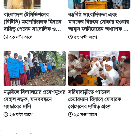
বাংলাদেশ টেলিভিশনের
বস্তুনিষ্ঠ সাংবাদিকতা এবং
(বিটিভি) মহাপরিচালক হিসাবে
মাদকের বিরুদ্ধে সোচ্চার হওয়ার
দায়িত্ব পেলেন সাংবাদিক ও
আহ্বান জানিয়েছেন অধ্যাপক ডা:
মিডিয়া ব্যক্তিত্ব মিজ কাজী
এস এম রফিকুল ইসলাম বাচ্চু।
২৩ ঘন্টা আগে
২৩ ঘন্টা আগে
জেসিন
নড়াইলে বিদ্যালয়ের প্রবেশমুখের
সরিষাবাড়ীতে প্যানেল
বেহাল সড়ক, মানববন্ধনে
চেয়ারম্যান হিসাবে মোবারক
সংস্কারের দাবি
হোসেনের দায়িত্ব গ্রহণ
২৩ ঘন্টা আগে
২৩ ঘন্টা আগে