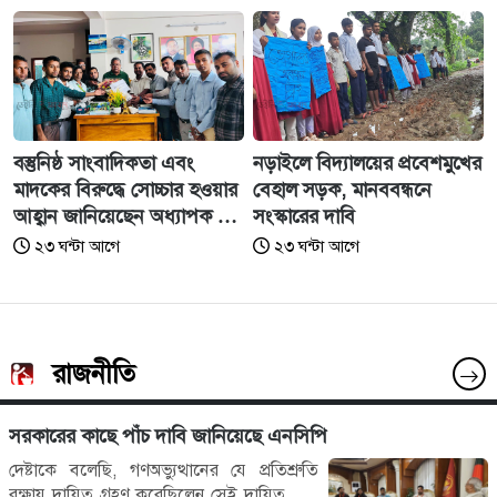
জেসিন
বস্তুনিষ্ঠ সাংবাদিকতা এবং
নড়াইলে বিদ্যালয়ের প্রবেশমুখের
মাদকের বিরুদ্ধে সোচ্চার হওয়ার
বেহাল সড়ক, মানববন্ধনে
আহ্বান জানিয়েছেন অধ্যাপক ডা:
সংস্কারের দাবি
এস এম রফিকুল ইসলাম বাচ্চু।
২৩ ঘন্টা আগে
২৩ ঘন্টা আগে
রাজনীতি
সরকারের কাছে পাঁচ দাবি জানিয়েছে এনসিপি
দেষ্টাকে বলেছি, গণঅভ্যুত্থানের যে প্রতিশ্রুতি
রক্ষায় দায়িত্ব গ্রহণ করেছিলেন সেই দায়িত্ব শেষ