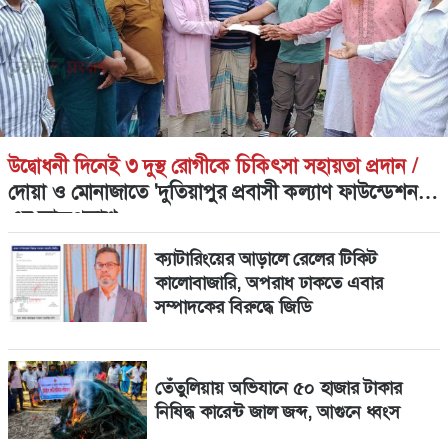
উদ্বোধনী দিনেই ৩ দুস্থ রোগীকে চিকিৎসা সহায়তা প্রদান /
দোয়া ও মোনাজাতে 'দুতিয়াপুর প্রবাসী কল্যাণ ফাউন্ডেশন'-
এর আত্মপ্রকাশ
ক্যাটারিংয়ের আড়ালে রেলের টিকিট
কালোবাজারি, অপরাধ ঢাকতে এবার
সম্পাদকের বিরুদ্ধে জিডি
তেঁতুলিয়ায় অভিযানে ৫০ হাজার টাকার
নিষিদ্ধ কারেন্ট জাল জব্দ, আগুনে ধ্বংস