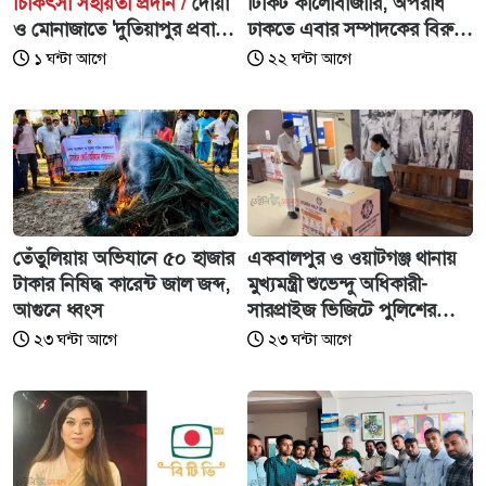
চিকিৎসা সহায়তা প্রদান /
দোয়া
টিকিট কালোবাজারি, অপরাধ
ও মোনাজাতে 'দুতিয়াপুর প্রবাসী
ঢাকতে এবার সম্পাদকের বিরুদ্ধে
কল্যাণ ফাউন্ডেশন'-এর
জিডি
১ ঘন্টা আগে
২২ ঘন্টা আগে
আত্মপ্রকাশ
নীলফামারীতে বাড়ি থেকে বাইসাইকেল নিয়ে বের হয়ে
১০
নিখোঁজ কিশোর
তেঁতুলিয়ায় অভিযানে ৫০ হাজার
একবালপুর ও ওয়াটগঞ্জ থানায়
টাকার নিষিদ্ধ কারেন্ট জাল জব্দ,
মুখ্যমন্ত্রী শুভেন্দু অধিকারী-
আগুনে ধ্বংস
সারপ্রাইজ ভিজিটে পুলিশের
কাজকর্ম খতিয়ে দেখলেন।
২৩ ঘন্টা আগে
২৩ ঘন্টা আগে