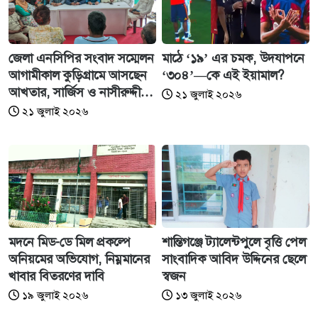
জেলা এনসিপির সংবাদ সম্মেলন
মাঠে ‘১৯’ এর চমক, উদযাপনে
আগামীকাল কুড়িগ্রামে আসছেন
‘৩০৪’—কে এই ইয়ামাল?
আখতার, সার্জিস ও নাসীরুদ্দীন
২১ জুলাই ২০২৬
পাটওয়ারী
২১ জুলাই ২০২৬
মদনে মিড-ডে মিল প্রকল্পে
শান্তিগঞ্জে ট্যালেন্টপুলে বৃত্তি পেল
অনিয়মের অভিযোগ, নিম্নমানের
সাংবাদিক আবিদ উদ্দিনের ছেলে
খাবার বিতরণের দাবি
স্বজন
১৯ জুলাই ২০২৬
১৩ জুলাই ২০২৬