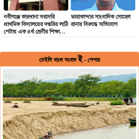
নবীগঞ্জে কারখানা সরাসরি
তারাকান্দার সাংবাদিক সোহেল
প্রাথমিক বিদ্যালয়ের দপ্তরির লাঠি
রানার বিরুদ্ধে অভিযোগ
পেটায় এক ৪র্থ শ্রেনীর শিক্ষার্থী!
গণমাধ্যমকর্মী'র সাথে খারাপ
আচরণ
ই
ডেইলি বাংল সংবাদ
- পেপার