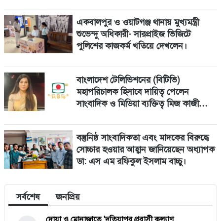
একবালপুর ও ওয়াটগঞ্জ থানায় মুখ্যমন্ত্রী
শুভেন্দু অধিকারী- সারপ্রাইজ ভিজিটে
পুলিশের কাজকর্ম খতিয়ে দেখলেন।
বাংলাদেশ টেলিভিশনের (বিটিভি)
মহাপরিচালক হিসাবে দায়িত্ব পেলেন
সাংবাদিক ও মিডিয়া ব্যক্তিত্ব মিজ কাজী
জেসিন
বস্তুনিষ্ঠ সাংবাদিকতা এবং মাদকের বিরুদ্ধে
সোচ্চার হওয়ার আহ্বান জানিয়েছেন অধ্যাপক
ডা: এস এম রফিকুল ইসলাম বাচ্চু।
সর্বশেষ
জনপ্রিয়
দোয়া ও মোনাজাতে 'দুতিয়াপুর প্রবাসী কল্যাণ