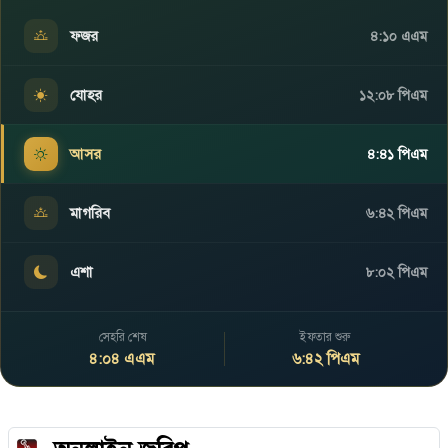
ফজর
৪:১০ এএম
যোহর
১২:০৮ পিএম
আসর
৪:৪১ পিএম
মাগরিব
৬:৪২ পিএম
এশা
৮:০২ পিএম
সেহরি শেষ
ইফতার শুরু
৪:০৪ এএম
৬:৪২ পিএম