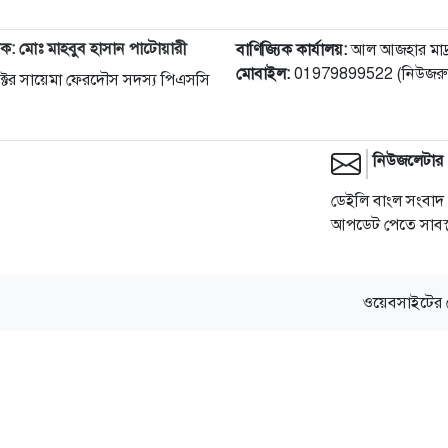
দক: মোঃ মাহবুব হাসান পাটোয়ারী
বাণিজ্যিক কার্যালয়:
আল আজহার মাদ্রাস
মোবাইল:
01979899522 (নিউজরুম
 ডক্টর সায়েমা ফেরদৌস সদস্য পিএসসি
নিউজলেটার
ডেইলি বাংল সংবাদ 
আপডেট পেতে সাবস্ক
ওয়েবসাইটের 