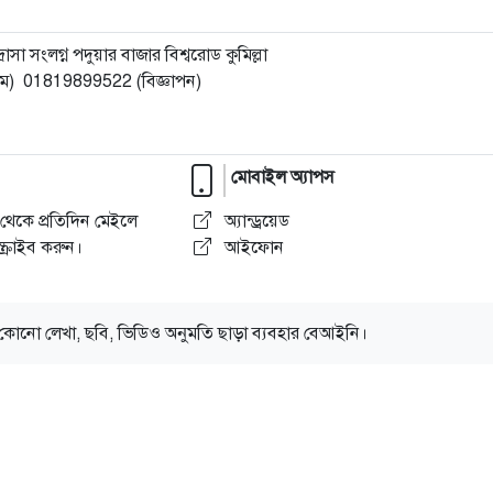
া সংলগ্ন পদুয়ার বাজার বিশ্বরোড কুমিল্লা
) 01819899522 (বিজ্ঞাপন)
মোবাইল অ্যাপস
থেকে প্রতিদিন মেইলে
অ্যান্ড্রয়েড
্রাইব করুন।
আইফোন
কোনো লেখা, ছবি, ভিডিও অনুমতি ছাড়া ব্যবহার বেআইনি।