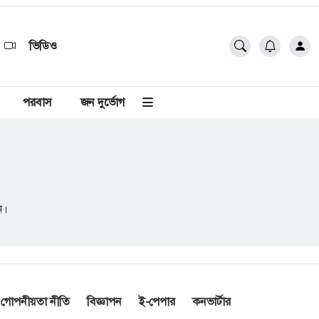
ভিডিও
পরবাস
জন দুর্ভোগ
ন।
গোপনীয়তা নীতি
বিজ্ঞাপন
ই-পেপার
কনভার্টার