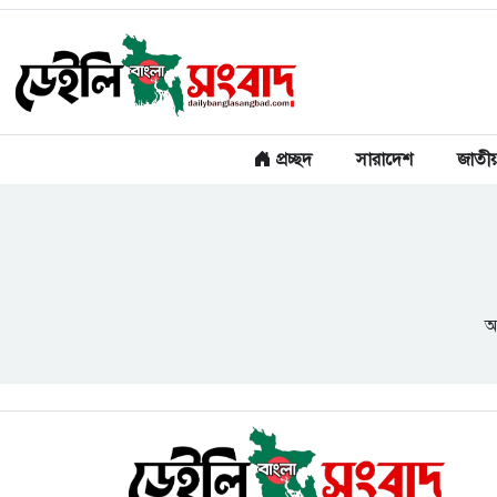
প্রচ্ছদ
সারাদেশ
জাতী
আ