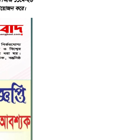
টিয়া।আজ ১১মে-২৬
মহাপরিচালক হিসাবে দায়িত্ব পেলেন
৬
র আয়োজন করে।
সাংবাদিক ও মিডিয়া ব্যক্তিত্ব মিজ কাজী
জেসিন
বস্তুনিষ্ঠ সাংবাদিকতা এবং মাদকের
বিরুদ্ধে সোচ্চার হওয়ার আহ্বান
৭
জানিয়েছেন অধ্যাপক ডা: এস এম রফিকুল
ইসলাম বাচ্চু।
নড়াইলে বিদ্যালয়ের প্রবেশমুখের বেহাল
৮
সড়ক, মানববন্ধনে সংস্কারের দাবি
সরিষাবাড়ীতে প্যানেল চেয়ারম্যান হিসাবে
৯
মোবারক হোসেনের দায়িত্ব গ্রহণ