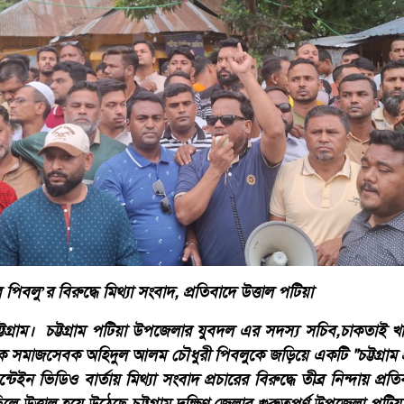
বলু’র বিরুদ্ধে মিথ্যা সংবাদ, প্রতিবাদে উত্তাল পটিয়া
্টগ্রাম। চট্টগ্রাম পটিয়া উপজেলার যুবদল এর সদস্য সচিব,চাকতাই খাতু
 সমাজসেবক অহিদুল আলম চৌধুরী পিবলুকে জড়িয়ে একটি "চট্টগ্রাম প
ইন ভিডিও বার্তায় মিথ্যা সংবাদ প্রচারের বিরুদ্ধে তীব্র নিন্দায় প্র