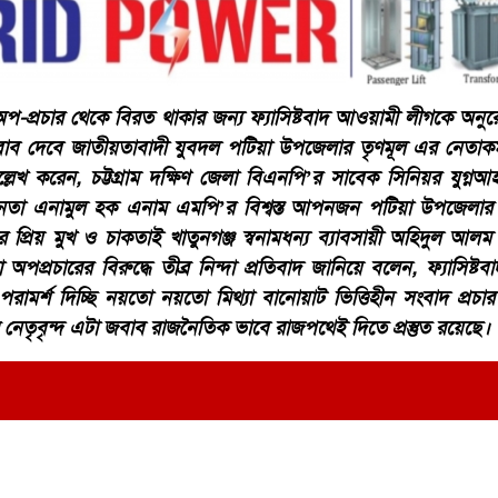
অপ-প্রচার থেকে বিরত থাকার জন্য ফ্যাসিষ্টবাদ আওয়ামী লীগকে অনু
াব দেবে জাতীয়তাবাদী যুবদল পটিয়া উপজেলার তৃণমূল এর নেতাকর্মীর
লেখ করেন, চট্টগ্রাম দক্ষিণ জেলা বিএনপি’র সাবেক সিনিয়র যুগ্ন
নেতা এনামুল হক এনাম এমপি’র বিশ্বস্ত আপনজন পটিয়া উপজেলার
প্রিয় মুখ ও চাকতাই খাতুনগঞ্জ স্বনামধন্য ব্যাবসায়ী অহিদুল আলম
্যা অপপ্রচারের বিরুদ্ধে তীব্র নিন্দা প্রতিবাদ জানিয়ে বলেন, ফ্যাসিষ
রামর্শ দিচ্ছি নয়তো নয়তো মিথ্যা বানোয়াট ভিত্তিহীন সংবাদ প্রচ
তৃবৃন্দ এটা জবাব রাজনৈতিক ভাবে রাজপথেই দিতে প্রস্তুত রয়েছে।