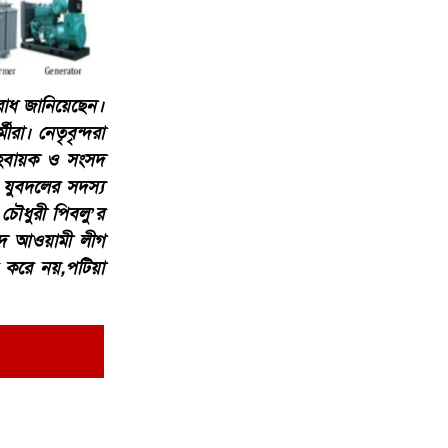
রোধ জানিয়েছেন।
া। নেতৃবৃন্দরা
আহবায়ক ও সংসদ
 যুবদলের সদস্য
 চৌধুরী পিবলু’র
্টবাদ আওয়ামী লীগ
ার করে নয়,পটিয়া