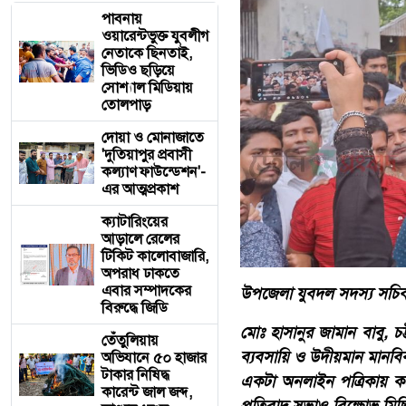
পাবনায়
ওয়ারেন্টভুক্ত যুবলীগ
নেতাকে ছিনতাই,
ভিডিও ছড়িয়ে
সোশ্যাল মিডিয়ায়
তোলপাড়
দোয়া ও মোনাজাতে
'দুতিয়াপুর প্রবাসী
কল্যাণ ফাউন্ডেশন'-
এর আত্মপ্রকাশ
ক্যাটারিংয়ের
আড়ালে রেলের
টিকিট কালোবাজারি,
অপরাধ ঢাকতে
এবার সম্পাদকের
উপজেলা যুবদল সদস্য সচিব পি
বিরুদ্ধে জিডি
মোঃ হাসানুর জামান বাবু, চট
তেঁতুলিয়ায়
ব্যবসায়ি ও উদীয়মান মানবিক
অভিযানে ৫০ হাজার
টাকার নিষিদ্ধ
একটা অনলাইন পত্রিকায় কন্টে
কারেন্ট জাল জব্দ,