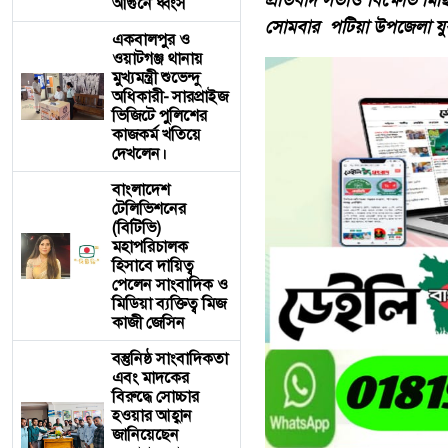
প্রতিবাদ সভাও বিক্ষোভ মিছি
আগুনে ধ্বংস
সোমবার পটিয়া উপজেলা যুব
একবালপুর ও
ওয়াটগঞ্জ থানায়
মুখ্যমন্ত্রী শুভেন্দু
অধিকারী- সারপ্রাইজ
ভিজিটে পুলিশের
কাজকর্ম খতিয়ে
দেখলেন।
বাংলাদেশ
টেলিভিশনের
(বিটিভি)
মহাপরিচালক
হিসাবে দায়িত্ব
পেলেন সাংবাদিক ও
মিডিয়া ব্যক্তিত্ব মিজ
কাজী জেসিন
বস্তুনিষ্ঠ সাংবাদিকতা
এবং মাদকের
বিরুদ্ধে সোচ্চার
হওয়ার আহ্বান
জানিয়েছেন