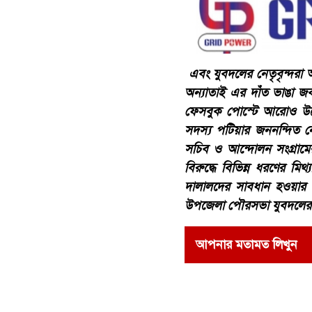
এবং যুবদলের নেতৃবৃন্দরা 
অন্যাতাই এর দাঁত ভাঙা জব
ফেসবুক পোস্টে আরোও উল্
সদস্য পটিয়ার জননন্দিত 
সচিব ও আন্দোলন সংগ্রামের 
বিরুদ্ধে বিভিন্ন ধরণের মিথ
দালালদের সাবধান হওয়ার প
উপজেলা পৌরসভা যুবদলের নে
আপনার মতামত লিখুন