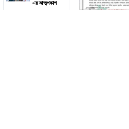
এর আত্মপ্রকাশ
ক্যাটারিংয়ের
আড়ালে রেলের
টিকিট কালোবাজারি,
অপরাধ ঢাকতে
এবার সম্পাদকের
বিরুদ্ধে জিডি
তেঁতুলিয়ায়
ক্যাটারিংয়ের আড়ালে রেলের
অভিযানে ৫০ হাজার
টাকার নিষিদ্ধ
​বিশেষ প্রতিবেদক:- ​বাংলা
কারেন্ট জাল জব্দ,
আগুনে ধ্বংস
হলেও, সেবার আড়ালে গড়ে উঠ
খাবার সরবরাহের দায়িত্বে থাক
একবালপুর ও
কালোবাজারি, আসন বাণিজ্য
ওয়াটগঞ্জ থানায়
মুখ্যমন্ত্রী শুভেন্দু
অধিকারী- সারপ্রাইজ
আরো পড়ুন
ভিজিটে পুলিশের
কাজকর্ম খতিয়ে
তেঁতুলিয়ায় অভিযানে ৫
দেখলেন।
কারেন্ট জাল জব্দ, আগু
বাংলাদেশ