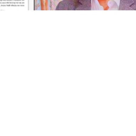
 টিকিট কালোবাজারি, অপরাধ ঢাকতে এবার সম্পাদকের বিরুদ্ধে জিডি
দেশ রেলওয়ের সেবার মান বাড়াতে বেসরকারি খাতে ক্যাটারিং ও অন-বোর্
েছে এক বিশাল অপরাধ চক্র। রেল মন্ত্রণালয়ের অধীনস্থ ‘কালনী এক্
া বেসরকারি প্রতিষ্ঠান ‘সুরুচি ফাস্টফুড অ্যান্ড ক্যাটারারস’-এর বিরু
 ও চাঁদাবাজির গুরুতর অভিযোগ।
০ হাজার টাকার নিষিদ্ধ
নে ধ্বংস