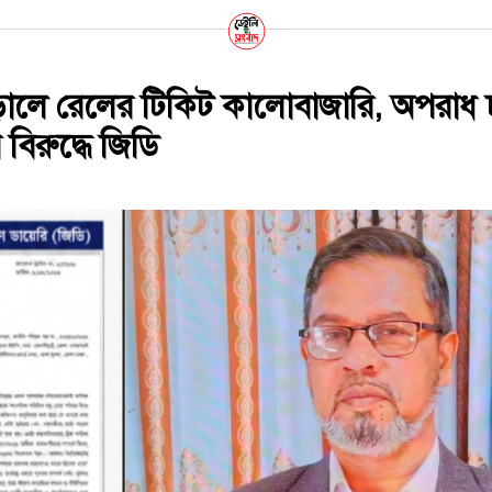
ড়ালে রেলের টিকিট কালোবাজারি, অপরাধ
বিরুদ্ধে জিডি