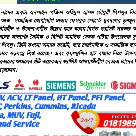
িন নামের একটা অনলাইন পত্রিকা অহিদুল আলম চৌধুরী পিপলুর বির
ন আজ সামাজিক যোগাযোগ মাধ্যম ফেসবুক পোস্টে যুবদলের তৃণমূল 
িত্তিহীন ও উদ্দেশ্যপ্রণীত উল্লেখ করে বলেন-বিগত ফ্যাসিষ্ট সরক
মানের আদর্শের সৈনিক ও বিশিষ্ট মানবিক সেবক পটিয়া উপজেলার 
পিবলু। তিনি কখনো অন্যায় করেনি, তার রাজনৈতিক ও সামাজিক ভাবমূর্
াবে ষড়যন্ত্রে লিপ্ত রয়েছে। এবং কমলমুন্সির হাট বাজার নিয়ে উদ্দেশ
সরকারের আমলের গুঁটি কয়েকজন ফ্যাসিষ্ট আওয়ামীলীগ নেতারা তাদের 
ড়াচ্ছেন।