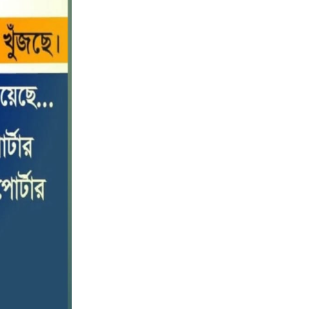
বড় ভাইকে ফাঁসাতে মাকে জবাই, সাড়ে ৪
১০
বছর পর গ্রেপ্তার বোন।