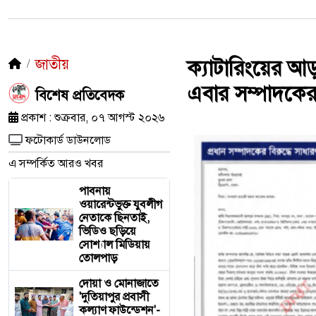
জাতীয়
ক্যাটারিংয়ের আ
এবার সম্পাদকের 
​বিশেষ প্রতিবেদক
প্রকাশ : শুক্রবার, ০৭ আগস্ট ২০২৬
ফটোকার্ড ডাউনলোড
এ সম্পর্কিত আরও খবর
পাবনায়
ওয়ারেন্টভুক্ত যুবলীগ
নেতাকে ছিনতাই,
ভিডিও ছড়িয়ে
সোশ্যাল মিডিয়ায়
তোলপাড়
দোয়া ও মোনাজাতে
'দুতিয়াপুর প্রবাসী
কল্যাণ ফাউন্ডেশন'-