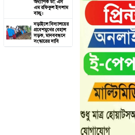
অধ্যাপক ডা: এস
এম রফিকুল ইসলাম
বাচ্চু।
নড়াইলে বিদ্যালয়ের
প্রবেশমুখের বেহাল
সড়ক, মানববন্ধনে
সংস্কারের দাবি