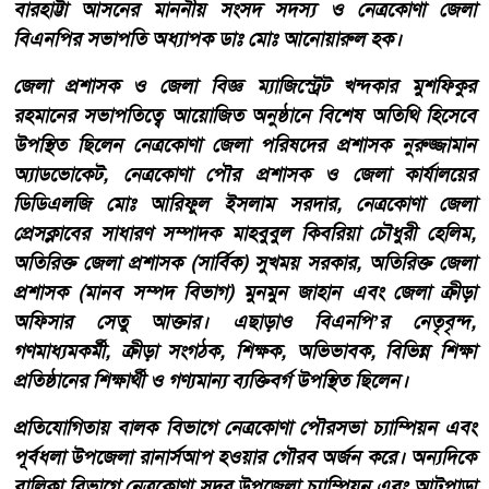
বারহাট্টা আসনের মাননীয় সংসদ সদস্য ও নেত্রকোণা জেলা
বিএনপির সভাপতি অধ্যাপক ডাঃ মোঃ আনোয়ারুল হক।
জেলা প্রশাসক ও জেলা বিজ্ঞ ম্যাজিস্ট্রেট খন্দকার মুশফিকুর
রহমানের সভাপতিত্বে আয়োজিত অনুষ্ঠানে বিশেষ অতিথি হিসেবে
উপস্থিত ছিলেন নেত্রকোণা জেলা পরিষদের প্রশাসক নুরুজ্জামান
অ্যাডভোকেট, নেত্রকোণা পৌর প্রশাসক ও জেলা কার্যালয়ের
ডিডিএলজি মোঃ আরিফুল ইসলাম সরদার, নেত্রকোণা জেলা
প্রেসক্লাবের সাধারণ সম্পাদক মাহবুবুল কিবরিয়া চৌধুরী হেলিম,
অতিরিক্ত জেলা প্রশাসক (সার্বিক) সুখময় সরকার, অতিরিক্ত জেলা
প্রশাসক (মানব সম্পদ বিভাগ) মুনমুন জাহান এবং জেলা ক্রীড়া
অফিসার সেতু আক্তার। এছাড়াও বিএনপি’র নেতৃবৃন্দ,
গণমাধ্যমকর্মী, ক্রীড়া সংগঠক, শিক্ষক, অভিভাবক, বিভিন্ন শিক্ষা
প্রতিষ্ঠানের শিক্ষার্থী ও গণ্যমান্য ব্যক্তিবর্গ উপস্থিত ছিলেন।
প্রতিযোগিতায় বালক বিভাগে নেত্রকোণা পৌরসভা চ্যাম্পিয়ন এবং
পূর্বধলা উপজেলা রানার্সআপ হওয়ার গৌরব অর্জন করে। অন্যদিকে
বালিকা বিভাগে নেত্রকোণা সদর উপজেলা চ্যাম্পিয়ন এবং আটপাড়া