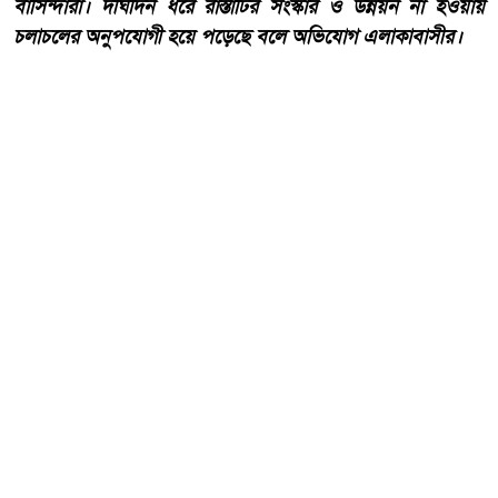
বাসিন্দারা। দীর্ঘদিন ধরে রাস্তাটির সংস্কার ও উন্নয়ন না হওয়ায়
চলাচলের অনুপযোগী হয়ে পড়েছে বলে অভিযোগ এলাকাবাসীর।
আরো পড়ুন
কোরআন ও হাদিসের আলোকে
পবিত্র ঈদে মিলাদুন্নবী (সাঃ) হাফিজ
মাছুম আহমদ দুধরচকী।