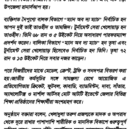
উপজেলা রানার্সআপ হয়।
ব্যক্তিগত নৈপুণ্যে বালক বিভাগে “ম্যান অব দ্য ম্যাচ” নির্বাচিত হন
আপন দুই ভাই তাওহীদ ও তামজিদ। টুর্নামেন্ট সেরা খেলোয়াড় হন
তাওহীদ। তিনি ৬৮ রান ও ৫ উইকেট নিয়ে অসাধারণ পারফরম্যান্স
প্রদর্শন করেন। বালিকা বিভাগে “ম্যান অব দ্য ম্যাচ” হন তৃষা এবং
টুর্নামেন্ট সেরা খেলোয়াড় হিসেবেও নির্বাচিত হন তিনি। তৃষা ৭২
রান ও ১৩ উইকেট নিয়ে সবার নজর কাড়েন।
পরে বিজয়ীদের মাঝে মেডেল, ক্রেস্ট, ট্রফি ও সনদপত্র বিতরণ করা
হয়।জাতীয় কর্মসূচির সঙ্গে সামঞ্জস্য রেখে আয়োজিত এ
প্রতিযোগিতায় ক্রিকেট, ফুটবল, কাবাডি, ব্যাডমিন্টন, দাবা, সাঁতার,
অ্যাথলেটিক্স ও মার্শাল আর্টসহ মোট আটটি ইভেন্টে জেলার বিভিন্ন
শিক্ষা প্রতিষ্ঠানের শিক্ষার্থীরা অংশগ্রহণ করে।
অনুষ্ঠানে বক্তারা বলেন, খেলাধুলা তরুণ প্রজন্মকে মাদক ও অপরাধ
থেকে দূরে রাখার পাশাপাশি শারীরিক ও মানসিক বিকাশে গুরুত্বপূর্ণ