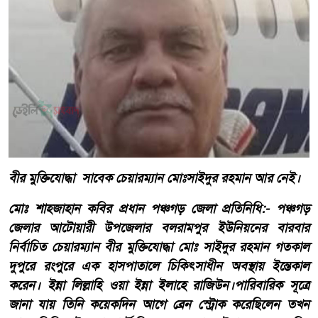
বীর মুক্তিযোদ্ধা সাবেক চেয়ারম্যান মোঃসাইদুর রহমান আর নেই।
মোঃ শাহজাহান কবির প্রধান পঞ্চগড় জেলা প্রতিনিধি:- পঞ্চগড়
জেলার আটোয়ারী উপজেলার বলরামপুর ইউনিয়নের বারবার
নির্বাচিত চেয়ারম্যান বীর মুক্তিযোদ্ধা মোঃ সাইদুর রহমান গতকাল
দুপুরে রংপুরে এক হাসপাতালে চিকিৎসাধীন অবস্থায় ইন্তেকাল
করেন। ইন্না লিল্লাহি ওয়া ইন্না ইলাহে রাজিউন।পারিবারিক সূত্রে
জানা যায় তিনি কয়েকদিন আগে ব্রেন স্ট্রোক করেছিলেন তখন