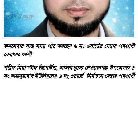
জনসেবায় ব্যস্ত সময় পার করছেন ৬ নং ওয়ার্ডের মেম্বার পদপ্রার্থী
কেরামত আলী
শরীফ মিয়া স্টাফ রিপোর্টার, জামালপুরের দেওয়ানগঞ্জ উপজেলার ৫
নং বাহাদুরাবাদ ইউনিয়নের ৬ নং ওয়ার্ডে নির্বাচনে মেম্বার পদপ্রার্থী
কেরামত আলী জনসেবামূলক বিভিন্ন কর্মকাণ্ডে ব্যস্ত সময় পার
করছেন।
আরো পড়ুন
দেওয়ানগঞ্জের বাহাদুরাবাদে
সড়কের বেহাল দশা, চরম দুর্ভোগে
এলাকাবাসী