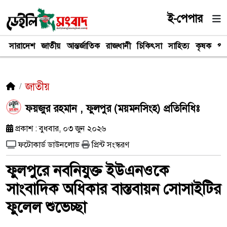
ই-পেপার
সারাদেশ
জাতীয়
আন্তর্জাতিক
রাজধানী
চিকিৎসা
সাহিত্য
কৃষক
পর
জাতীয়
ফয়জুর রহমান , ফুলপুর (ময়মনসিংহ) প্রতিনিধিঃ
প্রকাশ : বুধবার, ০৩ জুন ২০২৬
ফটোকার্ড ডাউনলোড
প্রিন্ট সংস্করণ
ফুলপুরে নবনিযুক্ত ইউএনওকে
সাংবাদিক অধিকার বাস্তবায়ন সোসাইটির
ফুলেল শুভেচ্ছা