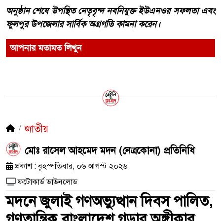
অনুষ্ঠান শেষে উপস্থিত নেতৃবৃন্দ নবনিযুক্ত ইউএনওর সফলতা এবং
ফুলপুর উপজেলার সার্বিক অগ্রগতি কামনা করেন।
আপনার মতামত লিখুন
জাতীয়
মোঃ রাসেল আহমেদ মদন (নেত্রকোনা) প্রতিনিধি
প্রকাশ : বৃহস্পতিবার, ০৬ আগস্ট ২০২৬
ফটোকার্ড ডাউনলোড
মদনে জুলাই গণঅভ্যুত্থান দিবস পালিত,
গণতান্ত্রিক বাংলাদেশ গড়ার অঙ্গীকার