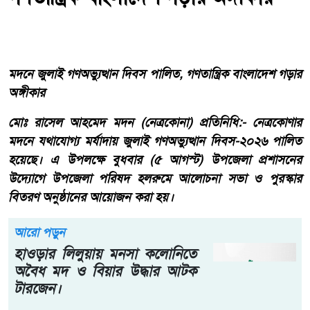
মদনে জুলাই গণঅভ্যুত্থান দিবস পালিত, গণতান্ত্রিক বাংলাদেশ গড়ার
অঙ্গীকার
মোঃ রাসেল আহমেদ মদন (নেত্রকোনা) প্রতিনিধি:- নেত্রকোণার
মদনে যথাযোগ্য মর্যাদায় জুলাই গণঅভ্যুত্থান দিবস-২০২৬ পালিত
হয়েছে। এ উপলক্ষে বুধবার (৫ আগস্ট) উপজেলা প্রশাসনের