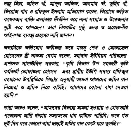
নান্নু মিয়া, জলিল খাঁ, আব্দুল আজিজ, আলমাছ খাঁ, তুহিন খাঁ,
ফিরোজ খান ও রফিকুল ইসলাম অভিযোগ করেন, বিরোধে জড়িত
কয়েকজন ব্যক্তি এলাকায় দীর্ঘদিন ধরে নানা সংঘাত ও উত্তেজনার
সৃষ্টি করে আসছেন। তারা বিষয়টির সুষ্ঠু তদন্ত ও প্রয়োজনীয়
আইনগত ব্যবস্থা গ্রহণের দাবি জানান।
অন্যদিকে অভিযোগ অস্বীকার করে মজনু শেখ ও মোজাম্মেল
হোসেনের স্ত্রী নাজমা বেগম বলেন, মহাদান ইউনিয়ন পরিষদের
প্রশাসক সালাউদ্দিন সরকার, “কৃষি বিভাগ উপ সহকারী কৃষি
কর্মকর্তা তোফাজ্জল হোসেন এবং স্থানীয় ইউপি সদস্য হাফিজুর
রহমানের উপস্থিতিতে সিদ্ধান্ত অনুযায়ী আমরা আমাদের জমির ধান
নিজেরা ও শ্রমিক দিয়ে কাটছি। আমাদের কোনো বাধা দেওয়া
হয়নি।”
তারা আরও বলেন, “আমাদের বিরুদ্ধে মামলা হওয়ায় ও গ্রেফতারি
পরোয়ানা জারি থাকায় সময়মতো ধান কাটতে পারিনি। তবে গত
দুই দিন ধরে কোনো বাধা ছাড়াই জমির ধান কেটে ঘরে তুলছি।”