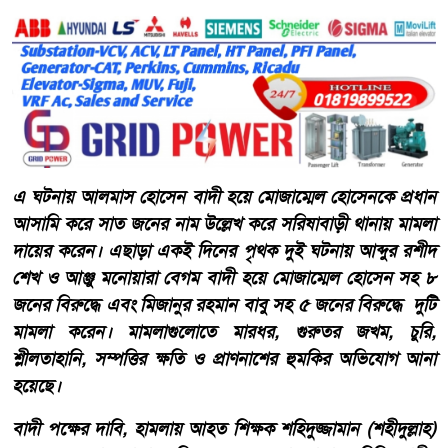
এ ঘটনায় আলমাস হোসেন বাদী হয়ে মোজাম্মেল হোসেনকে প্রধান
আসামি করে সাত জনের নাম উল্লেখ করে সরিষাবাড়ী থানায় মামলা
দায়ের করেন। এছাড়া একই দিনের পৃথক দুই ঘটনায় আব্দুর রশীদ
শেখ ও আঞ্জু মনোয়ারা বেগম বাদী হয়ে মোজাম্মেল হোসেন সহ ৮
জনের বিরুদ্ধে এবং মিজানুর রহমান বাবু সহ ৫ জনের বিরুদ্ধে দুটি
মামলা করেন। মামলাগুলোতে মারধর, গুরুতর জখম, চুরি,
শ্লীলতাহানি, সম্পত্তির ক্ষতি ও প্রাণনাশের হুমকির অভিযোগ আনা
হয়েছে।
বাদী পক্ষের দাবি, হামলায় আহত শিক্ষক শহিদুজ্জামান (শহীদুল্লাহ)