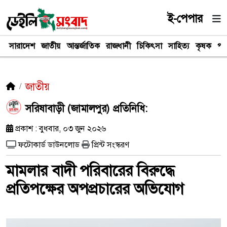
ই-পেপার
সারাদেশ
জাতীয়
আন্তর্জাতিক
রাজধানী
চিকিৎসা
সাহিত্য
কৃষক
পর
জাতীয়
সরিষাবাড়ী (জামালপুর) প্রতিনিধি:
প্রকাশ : বুধবার, ০৩ জুন ২০২৬
ফটোকার্ড ডাউনলোড
প্রিন্ট সংস্করণ
মামলার বাদী পরিবারের বিরুদ্ধে
প্রতিপক্ষের অপপ্রচারের অভিযোগ