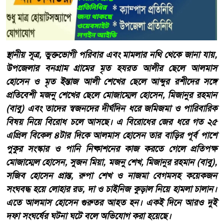
স্থানীয় সূত্র, ভুক্তভোগী পরিবার এবং মামলার নথি থেকে জানা যায়,
উপজেলার বনগ্রাম গ্রামের মৃত হযরত আলীর ছেলে আলমাস
হোসেন ও মৃত ইন্তাজ আলী শেখের ছেলে আব্দুর রশীদের সঙ্গে
প্রতিবেশী মজনু শেখের ছেলে মোজাম্মেল হোসেন, মিজানুর রহমান
(বাবু) এবং তাদের স্বজনদের দীর্ঘদিন ধরে জমিজমা ও পারিবারিক
বিষয় নিয়ে বিরোধ চলে আসছে। এ বিরোধের জের ধরে গত ২৫
এপ্রিল বিকেল ৪টার দিকে আলমাস হোসেন তার বাড়ির পূর্ব পাশে
পুকুর সংস্কার ও পানি নিষ্কাশনের কাজ করতে গেলে প্রতিপক্ষ
মোজাম্মেল হোসেন, সুজন মিয়া, মজনু শেখ, মিজানুর রহমান (বাবু),
সজিব হোসেন প্রান্ত, রুপা শেখ ও নাজমা বেগমসহ কয়েকজন
সংঘবদ্ধ হয়ে লোহার রড, দা ও চাইনিজ কুড়াল নিয়ে হামলা চালান।
এতে আলমাস হোসেন গুরুতর আহত হন। একই দিনে আরও দুই
দফা সংঘর্ষের ঘটনা ঘটে বলে অভিযোগ করা হয়েছে।