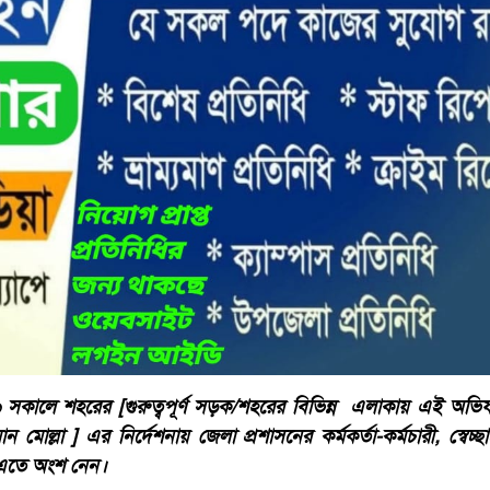
কালে শহরের [গুরুত্বপূর্ণ সড়ক/শহরের বিভিন্ন এলাকায় এই অভি
ন মোল্লা ] এর নির্দেশনায় জেলা প্রশাসনের কর্মকর্তা-কর্মচারী, স্বেচ্
ীরা এতে অংশ নেন।