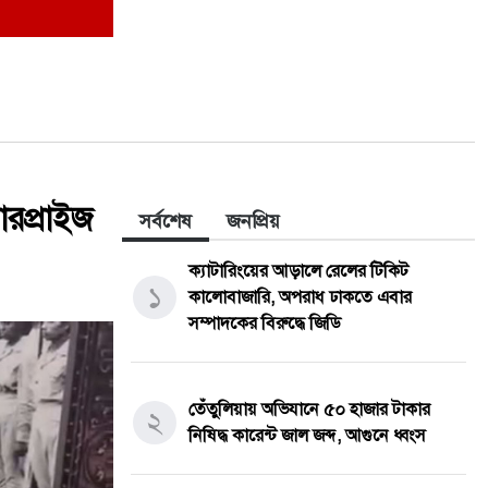
সারপ্রাইজ
সর্বশেষ
জনপ্রিয়
ক্যাটারিংয়ের আড়ালে রেলের টিকিট
১
কালোবাজারি, অপরাধ ঢাকতে এবার
সম্পাদকের বিরুদ্ধে জিডি
তেঁতুলিয়ায় অভিযানে ৫০ হাজার টাকার
২
নিষিদ্ধ কারেন্ট জাল জব্দ, আগুনে ধ্বংস