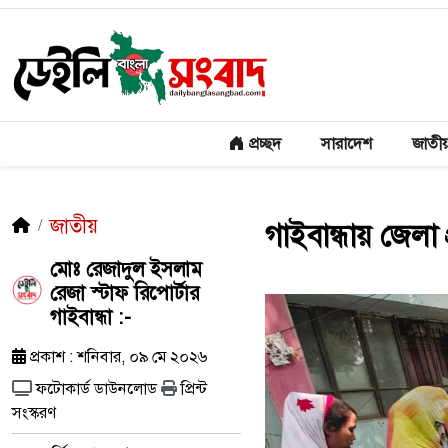
প্রচ্ছদ
সারাদেশ
জাতী
জাতীয়
গাইবান্ধায় জেলা
মোঃ রেজাদুল ইসলাম
রেজা স্টাফ রিপোর্টার
গাইবান্ধা :-
প্রকাশ : শনিবার, ০৯ মে ২০২৬
ফটোকার্ড ডাউনলোড
প্রিন্ট
সংস্করণ