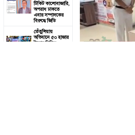
টিকিট কালোবাজারি,
অপরাধ ঢাকতে
এবার সম্পাদকের
বিরুদ্ধে জিডি
তেঁতুলিয়ায়
অভিযানে ৫০ হাজার
টাকার নিষিদ্ধ
কারেন্ট জাল জব্দ,
আগুনে ধ্বংস
একবালপুর ও
ওয়াটগঞ্জ থানায়
মুখ্যমন্ত্রী শুভেন্দু
অধিকারী- সারপ্রাইজ
একবালপুর ও ওয়াটগঞ্জ থানায়
ভিজিটে পুলিশের
কাজকর্ম খতিয়ে
দেখলেন।
আজ ৬ই আগস্ট বৃহস্পতিবার
কাজকর্ম খতিয়ে দেখতে পশ্চিমব
বাংলাদেশ
টেলিভিশনের
(বিটিভি)
আরো পড়ুন
মহাপরিচালক
বাংলাদেশ টেলিভ
হিসাবে দায়িত্ব