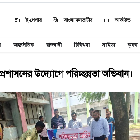
ই-পেপার
বাংলা কনভার্টার
আর্কাইভ
য়
আন্তর্জাতিক
রাজধানী
চিকিৎসা
সাহিত্য
কৃষক
 প্রশাসনের উদ্যোগে পরিচ্ছন্নতা অভিযান।