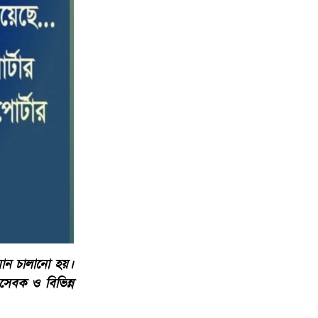
পটুয়াখালীতে কোস্ট গার্ডের বিনামূল্যে
১০
চিকিৎসা সেবা ও ঔষধ বিতরণ
যান চালানো হয়।
ছাসেবক ও বিভিন্ন