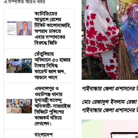
এ সম্পর্কিত আরও খবর
ক্যাটারিংয়ের
আড়ালে রেলের
টিকিট কালোবাজারি,
অপরাধ ঢাকতে
এবার সম্পাদকের
বিরুদ্ধে জিডি
তেঁতুলিয়ায়
অভিযানে ৫০ হাজার
টাকার নিষিদ্ধ
কারেন্ট জাল জব্দ,
আগুনে ধ্বংস
গাইবান্ধায় জেলা প্রশাসনের 
একবালপুর ও
ওয়াটগঞ্জ থানায়
মুখ্যমন্ত্রী শুভেন্দু
মোঃ রেজাদুল ইসলাম রেজা স্
অধিকারী- সারপ্রাইজ
গাইবান্ধায় জেলা প্রশাসনের
ভিজিটে পুলিশের
কাজকর্ম খতিয়ে
দেখলেন।
বাংলাদেশ