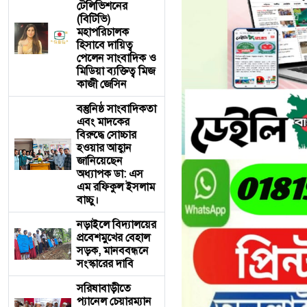
টেলিভিশনের
(বিটিভি)
মহাপরিচালক
হিসাবে দায়িত্ব
পেলেন সাংবাদিক ও
মিডিয়া ব্যক্তিত্ব মিজ
কাজী জেসিন
বস্তুনিষ্ঠ সাংবাদিকতা
এবং মাদকের
বিরুদ্ধে সোচ্চার
হওয়ার আহ্বান
জানিয়েছেন
অধ্যাপক ডা: এস
এম রফিকুল ইসলাম
বাচ্চু।
নড়াইলে বিদ্যালয়ের
প্রবেশমুখের বেহাল
সড়ক, মানববন্ধনে
সংস্কারের দাবি
সরিষাবাড়ীতে
প্যানেল চেয়ারম্যান