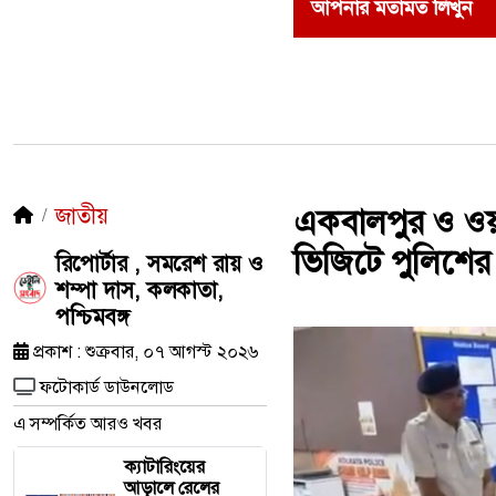
আপনার মতামত লিখুন
জাতীয়
একবালপুর ও ওয়াটগ
ভিজিটে পুলিশের
রিপোর্টার , সমরেশ রায় ও
শম্পা দাস, কলকাতা,
পশ্চিমবঙ্গ
প্রকাশ : শুক্রবার, ০৭ আগস্ট ২০২৬
ফটোকার্ড ডাউনলোড
এ সম্পর্কিত আরও খবর
ক্যাটারিংয়ের
আড়ালে রেলের