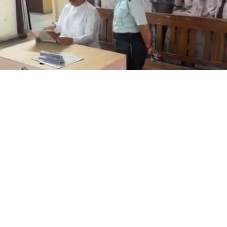
 মুখ্যমন্ত্রী শুভেন্দু অধিকারী- সারপ্রাইজ ভিজিটে পুলিশের কাজকর্ম খত
, কোনরকম পূর্ব ঘোষণা ছাড়াই কলকাতার একবালপুর ও ওয়াটগঞ্জ 
ঙ্গের মুখ্যমন্ত্রী শুভেন্দু অধিকারী গেলেন।
িশনের (বিটিভি)