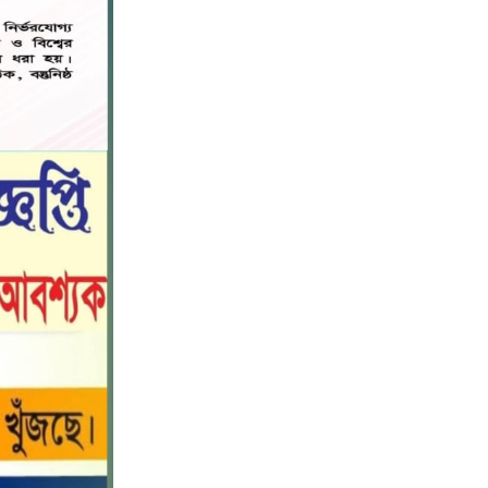
নড়াইলে বিদ্যালয়ের প্রবেশমুখের বেহাল
৬
সড়ক, মানববন্ধনে সংস্কারের দাবি
সরিষাবাড়ীতে প্যানেল চেয়ারম্যান হিসাবে
৭
মোবারক হোসেনের দায়িত্ব গ্রহণ
বড় ভাইকে ফাঁসাতে মাকে জবাই, সাড়ে ৪
৮
বছর পর গ্রেপ্তার বোন।
নীলফামারীতে বাড়ি থেকে বাইসাইকেল
৯
নিয়ে বের হয়ে নিখোঁজ কিশোর