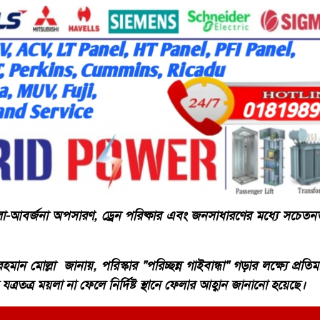
লা-আবর্জনা অপসারণ, ড্রেন পরিষ্কার এবং জনসাধারণের মধ্যে সচেত
হমান মোল্লা জানায়, পরিস্কার "পরিচ্ছন্ন গাইবান্ধা" গড়ার লক্ষ্যে প্র
রতত্র ময়লা না ফেলে নির্দিষ্ট স্থানে ফেলার আহ্বান জানানো হয়েছে।