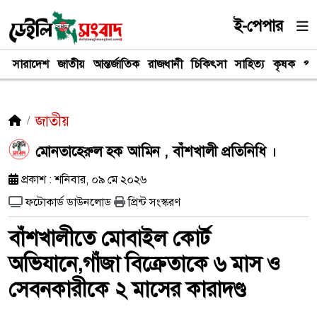
ই-পেপার
সারাদেশ
জাতীয়
আন্তর্জাতিক
রাজধানী
চিকিৎসা
সাহিত্য
কৃষক
পর
জাতীয়
মোনতাহেরুল হক আমিন , বাঁশখালী প্রতিনিধি ।
প্রকাশ : শনিবার, ০৯ মে ২০২৬
ফটোকার্ড ডাউনলোড
প্রিন্ট সংস্করণ
বাঁশখালীতে মোবাইল কোর্ট
অভিযানে,গাঁজা বিক্রেতাকে ৬ মাস ও
সেবনকারীকে ২ মাসের কারাদণ্ড