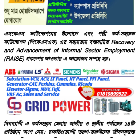
এসকেএস ফাউন্ডেশনের উদ্যোগে এবং পল্লী কর্ম-সহায়ক
ফাউন্ডেশন (পিকেএসএফ) এর সহায়তায় বাস্তবায়িত Recovery
and Advancement of Informal Sector Employment
(RAISE) প্রকল্পের আওতায় এ আয়োজন সম্পন্ন হয়।
দিনব্যাপী এ কর্মসংস্থান মেলায় জাতীয় ও স্থানীয় পর্যায়ের ১৪টি
প্রতিষ্ঠান অংশ নেয়। চাকরিপ্রত্যাশী তরুণ-তরুণীদের জীবনবৃত্তান্ত