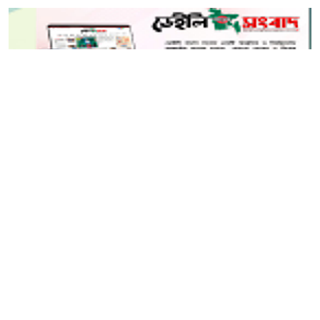
টাকা মূল্যের নিষিদ্ধ কারেন্ট জাল জব্দ করা হয়েছে।
আরো পড়ুন
একবালপুর ও ওয়াটগঞ্জ থানায়
মুখ্যমন্ত্রী শুভেন্দু অধিকারী-
সারপ্রাইজ ভিজিটে পুলিশের
কাজকর্ম খতিয়ে দেখলেন।