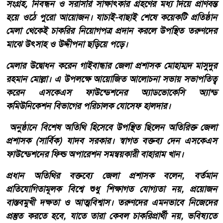
সংগ্রহ, নিবন্ধন ও সরাসরি সাক্ষাৎকার গ্রহণের মধ্য দিয়ে প্রাণবন্ত
হয়ে ওঠে পুরো আয়োজন। যাচাই-বাছাই শেষে কয়েকটি প্রতিষ্ঠান
মেলা থেকেই চাকরির নিয়োগপত্র প্রদান করলে উপস্থিত তরুণদের
মাঝে উৎসাহ ও উদ্দীপনা ছড়িয়ে পড়ে।
মেলার উদ্বোধন করেন গাইবান্ধার জেলা প্রশাসক মোহাম্মদ মাসুদুর
রহমান মোল্লা। এ উপলক্ষে আয়োজিত আলোচনা সভায় সভাপতিত্ব
করেন এসকেএস ফাউন্ডেশনের অ্যাডভোকেসি অ্যান্ড
কমিউনিকেশন বিভাগের পরিচালক যোসেফ হালদার।
অনুষ্ঠানে বিশেষ অতিথি হিসেবে উপস্থিত ছিলেন অতিরিক্ত জেলা
প্রশাসক (সার্বিক) যাদব সরকার। স্বাগত বক্তব্য দেন এসকেএস
ফাউন্ডেশনের ফিল্ড অপারেশন সমন্বয়কারী বাহারাম খান।
প্রধান অতিথির বক্তব্যে জেলা প্রশাসক বলেন, বর্তমান
প্রতিযোগিতামূলক বিশ্বে শুধু শিক্ষাগত যোগ্যতা নয়, প্রয়োজন
বাস্তবমুখী দক্ষতা ও আত্মবিশ্বাস। তরুণদের এমনভাবে নিজেদের
প্রস্তুত করতে হবে, যাতে তারা কেবল চাকরিপ্রার্থী নয়, ভবিষ্যতে