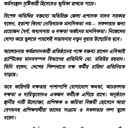
কর্মসংস্থান সৃষ্টিকারী হিসেবেও ভূমিকা রাখতে পারে।
বিশেষ অতিথির বক্তব্যে অতিরিক্ত জেলা প্রশাসক যাদব সরকার
বলেন, হতাশা কিংবা নেতিবাচক মানসিকতা নয়— সফলতার জন্য
প্রয়োজন ধৈর্য, অধ্যবসায় ও দক্ষতা অর্জনের মানসিকতা। নিজেদের
যোগ্য করে তুলতে পারলেই সম্ভাবনার নতুন দুয়ার উন্মোচিত হবে।
আলোচনায় কর্মপ্রদানকারী প্রতিষ্ঠানের পক্ষে বক্তব্য রাখেন এসিআই
প্লাস্টিকের মানবসম্পদ বিভাগের প্রতিনিধি মো. মতিউর রহমান।
তিনি বলেন, দেশের শিল্পখাতে দক্ষ কর্মীর চাহিদা প্রতিনিয়ত
বাড়ছে।
তবে কারিগরি দক্ষতার পাশাপাশি যোগাযোগ ক্ষমতা, আচরণগত
দক্ষতা ও দায়িত্ববোধও একজন কর্মীকে এগিয়ে রাখে। অনুষ্ঠানে
স্থানীয় নারী উদ্যোক্তা, প্রশিক্ষক ও জয়িতা বিজয়ী হোসেনে আরা
বেগমসহ প্রশিক্ষণার্থীরা তাদের সংগ্রাম ও সফলতার গল্প তুলে
ধরেন।