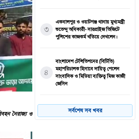
একবালপুর ও ওয়াটগঞ্জ থানায় মুখ্যমন্ত্রী
৩
শুভেন্দু অধিকারী- সারপ্রাইজ ভিজিটে
পুলিশের কাজকর্ম খতিয়ে দেখলেন।
বাংলাদেশ টেলিভিশনের (বিটিভি)
মহাপরিচালক হিসাবে দায়িত্ব পেলেন
৪
সাংবাদিক ও মিডিয়া ব্যক্তিত্ব মিজ কাজী
জেসিন
বস্তুনিষ্ঠ সাংবাদিকতা এবং মাদকের
সর্বশেষ সব খবর
িবহন নৈরাজ্য ও
বিরুদ্ধে সোচ্চার হওয়ার আহ্বান
৫
জানিয়েছেন অধ্যাপক ডা: এস এম রফিকুল
ইসলাম বাচ্চু।