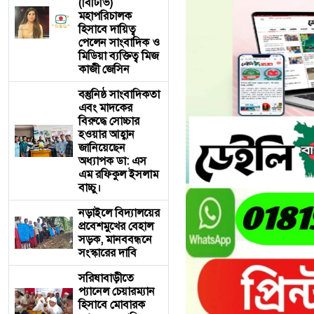
(বিটিভি)
মহাপরিচালক
হিসাবে দায়িত্ব
পেলেন সাংবাদিক ও
মিডিয়া ব্যক্তিত্ব মিজ
কাজী জেসিন
বস্তুনিষ্ঠ সাংবাদিকতা
এবং মাদকের
বিরুদ্ধে সোচ্চার
হওয়ার আহ্বান
জানিয়েছেন
অধ্যাপক ডা: এস
এম রফিকুল ইসলাম
বাচ্চু।
নড়াইলে বিদ্যালয়ের
প্রবেশমুখের বেহাল
সড়ক, মানববন্ধনে
সংস্কারের দাবি
সরিষাবাড়ীতে
প্যানেল চেয়ারম্যান
হিসাবে মোবারক