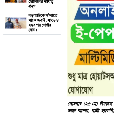
হোসেনের দায়িত্ব
গ্রহণ
বড় ভাইকে ফাঁসাতে
মাকে জবাই, সাড়ে ৪
বছর পর গ্রেপ্তার
বোন।
সোমবার (২৫ মে) বিকেলে আস
ভাড়া আদায়, যাত্রী হয়রানি