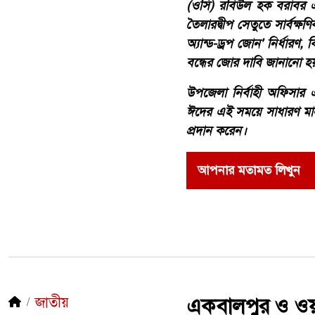
(ওসি) রবিউল হক বরাবর একট
তৈলারদ্বীপ সেতুতে সার্বক্ষণ
অ্যান্ড-ড্রপ জোন' নির্ধা
বন্ধের জোর দাবি জানানো হ
​উপজেলা নির্বাহী অফিসার 
ঈদের এই সময়ে সাধারণ মানুষ
প্রদান করেন।
আপনার মতামত লিখুন
জাতীয়
একবালপুর ও ওয়াটগ