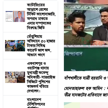
ক্যাটারিংয়ের
আড়ালে রেলের
টিকিট কালোবাজারি,
অপরাধ ঢাকতে
এবার সম্পাদকের
বিরুদ্ধে জিডি
তেঁতুলিয়ায়
অভিযানে ৫০ হাজার
টাকার নিষিদ্ধ
কারেন্ট জাল জব্দ,
আগুনে ধ্বংস
একবালপুর ও
ওয়াটগঞ্জ থানায়
মুখ্যমন্ত্রী শুভেন্দু
অধিকারী- সারপ্রাইজ
বাঁশখালীতে যাত্রী হয়রানি 
ভিজিটে পুলিশের
কাজকর্ম খতিয়ে
মোনতাহারুল হক আমিন : বাঁ
দেখলেন।
তীব্র যানজটের প্রতিবাদে জ
বাংলাদেশ
টেলিভিশনের