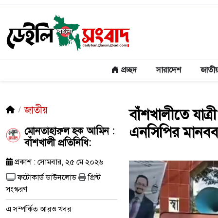
প্রচ্ছদ
সারাদেশ
জাতী
জাতীয়
বাঁশখালীতে যাত্
এনসিপির মানববন
মোনতাহারুল হক আমিন :
বাঁশখালী প্রতিনিধি:
প্রকাশ : সোমবার, ২৫ মে ২০২৬
ফটোকার্ড ডাউনলোড
প্রিন্ট
সংস্করণ
এ সম্পর্কিত আরও খবর