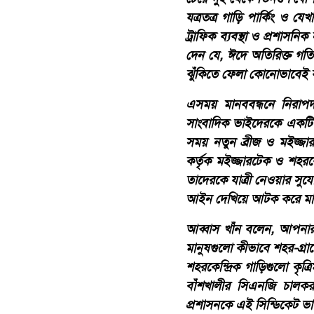
যত্রতত্র গাড়ি পার্কিং ও য
ট্রাফিক ব্যবস্থা ও প্রশাস
দেন যে, ঈদে অতিরিক্ত গতি
ঝুঁকিতে ফেলা কোনোভাবেই 
এসময় মানববন্ধনে নিরাপ
সাংবাদিক ভাইদেরকে একটি 
সময় নতুন ব্রীজ ও মইজ্জা
কর্তৃক মইজ্জারটেক ও শহরক
তাদেরকে যাত্রী নেওয়ার সু
আইন দেখিয়ে আটক করে মা
আব্বাস খাঁন বলেন, আপনার
মানুষগুলো কীভাবে শহর-গ্
শহরকেন্দ্রিক গাড়িগুলো কৃত
বাঁশখালীর সিএনজি চালকরা
প্রশাসনকে এই সিন্ডিকেট ভ