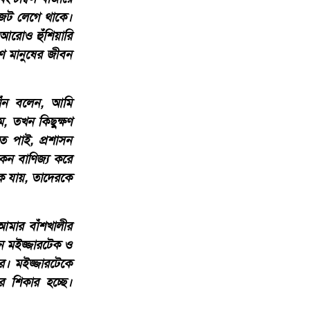
ানজট লেগে থাকে।
 আরোও হুঁশিয়ারি
ণ মানুষের জীবন
াঁন বলেন, আমি
, তখন কিছুক্ষণ
ে পাই, প্রশাসন
েন বাণিজ্য করে
কে যায়, তাদেরকে
আমার বাঁশখালীর
ন মইজ্জারটেক ও
রে। মইজ্জারটেকে
র শিকার হচ্ছে।