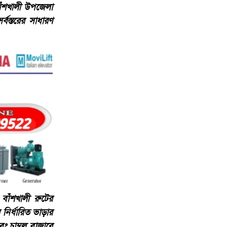
বাঁশখালী উপজেলা
বস্তরের সাধারণ
বাঁশখালী রুটের
নির্ধারিত ভাড়ার
ং চাম্বল বাজারে