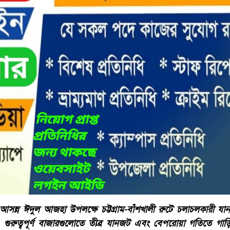
ন্ন ঈদুল আজহা উপলক্ষে চট্টগ্রাম-বাঁশখালী রুটে চলাচলকারী যান
, গুরুত্বপূর্ণ বাজারগুলোতে তীব্র যানজট এবং বেপরোয়া গতিতে গাড়