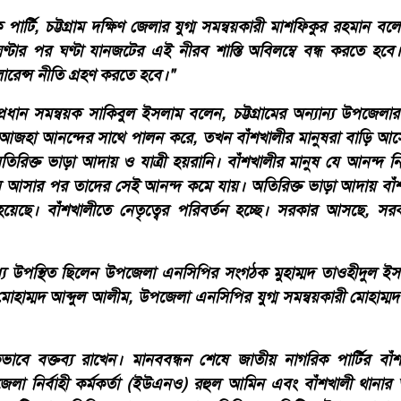
ার্টি, চট্টগ্রাম দক্ষিণ জেলার যুগ্ম সমন্বয়কারী মাশফিকুর রহমান বল
ণ্টার পর ঘণ্টা যানজটের এই নীরব শাস্তি অবিলম্বে বন্ধ করতে হবে
লারেন্স নীতি গ্রহণ করতে হবে।"
রধান সমন্বয়ক সাকিবুল ইসলাম বলেন, চট্টগ্রামের অন্যান্য উপজেলার
 আজহা আনন্দের সাথে পালন করে, তখন বাঁশখালীর মানুষরা বাড়ি আস
িরিক্ত ভাড়া আদায় ও যাত্রী হয়রানি। বাঁশখালীর মানুষ যে আনন্দ ন
ে আসার পর তাদের সেই আনন্দ কমে যায়। অতিরিক্ত ভাড়া আদায় বাঁশ
হয়েছে। বাঁশখালীতে নেতৃত্বের পরিবর্তন হচ্ছে। সরকার আসছে, সরকার
ধ্যে উপস্থিত ছিলেন উপজেলা এনসিপির সংগঠক মুহাম্মদ তাওহীদুল ইস
 মোহাম্মদ আব্দুল আলীম, উপজেলা এনসিপির যুগ্ম সমন্বয়কারী মোহাম্
কভাবে বক্তব্য রাখেন। মানববন্ধন শেষে জাতীয় নাগরিক পার্টির বা
জেলা নির্বাহী কর্মকর্তা (ইউএনও) রহুল আমিন এবং বাঁশখালী থানার