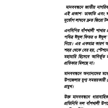
মানববন্ধনে জাতীয় নাগরিক প
এই প্রকাশ্য ডাকাতি এবং ঘ
দুর্ভোগ লাঘবে দ্রুত জিরো ট
এনসিপির বাঁশখালী শাখার প্
পবিত্র ঈদুল ফিতর ও ঈদুল
নিয়ে। এর একমাত্র কারণ অত
শহর থেকে বের হয়, স্টেশন
মহামারি হিসেবে আবির্ভূত 
প্রতিকার মিলছে না।
মানববন্ধনে অন্যান্যদের ম
উপজেলার যুগ্ম সমন্বয়কারী
প্রমুখ।
উক্ত মানববন্ধনে ধারাবাহি
প্রতিনিধি দল বাঁশখালী উপ