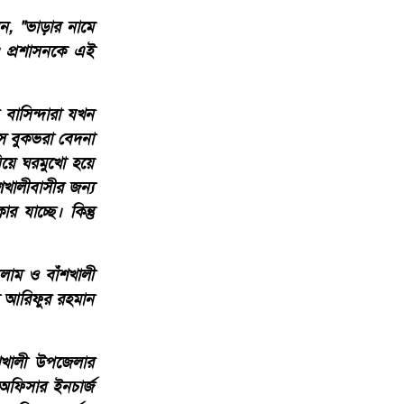
েন, "ভাড়ার নামে
। প্রশাসনকে এই
 বাসিন্দারা যখন
ে বুকভরা বেদনা
িয়ে ঘরমুখো হয়ে
খালীবাসীর জন্য
 যাচ্ছে। কিন্তু
লাম ও বাঁশখালী
মদ আরিফুর রহমান
ঁশখালী উপজেলার
 অফিসার ইনচার্জ