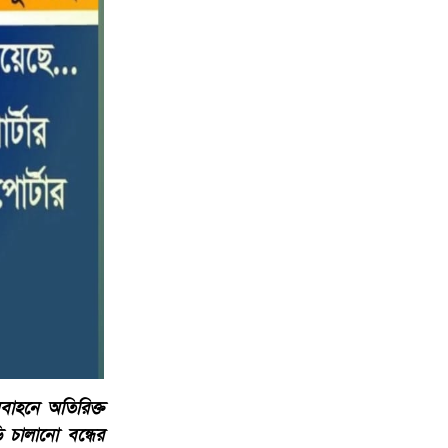
পটুয়াখালীতে কোস্ট গার্ডের বিনামূল্যে
১০
চিকিৎসা সেবা ও ঔষধ বিতরণ
বাহনে অতিরিক্ত
ি চালানো বন্ধের