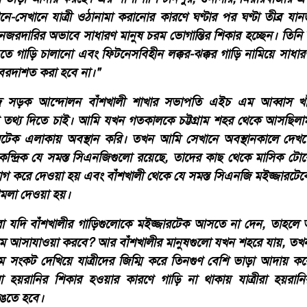
েখানে-সেখানে যাত্রী ওঠানামা করানোর কারণে ঘণ্টার পর ঘণ্টা তীব্র য
নিক নজরদারির অভাবে সাধারণ মানুষ চরম ভোগান্তির শিকার হচ্ছেন। তিনি
তে গাড়ি চালানো এবং ফিটনেসবিহীন লক্কর-ঝক্কর গাড়ি নামিয়ে সাধার
বরদাশত করা হবে না।"
দ সড়ক আন্দোলন বাঁশখালী শাখার সভাপতি এইচ এম আব্বাস খ
তথ্য দিতে চাই। আমি যখন গতকালকে চট্টগ্রাম শহর থেকে আসছিলাম
রটেক এলাকায় অবস্থান করি। তখন আমি সেখানে অবস্থানকালে দেখত
েন্দ্রিক যে সমস্ত সিএনজিগুলো রয়েছে, তাদের কাছ থেকে মাসিক টোক
যোগ করে দেওয়া হয় এবং বাঁশখালী থেকে যে সমস্ত সিএনজি মইজ্জারটে
মলা দেওয়া হয়।
া যদি বাঁশখালীর গাড়িগুলোকে মইজ্জারটেক আসতে না দেন, তাহলে 
রামে আসাযাওয়া করবে? আর বাঁশখালীর মানুষগুলো যখন শহরে যায়, তখ
্রিম সংকট দেখিয়ে যাত্রীদের জিম্মি করে তিনগুণ বেশি ভাড়া আদায় ক
 হয়রানির শিকার হওয়ার কারণে গাড়ি না থাকায় যাত্রীরা হয়রানি
াঙতে হবে।