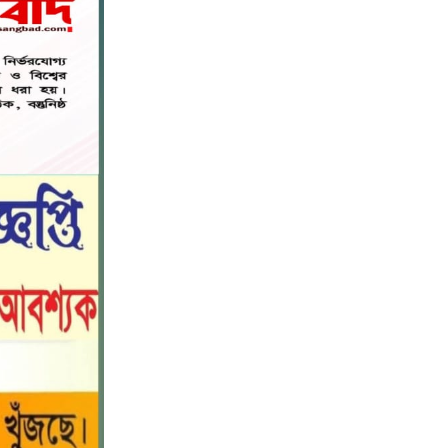
নড়াইলে বিদ্যালয়ের প্রবেশমুখের বেহাল
৬
সড়ক, মানববন্ধনে সংস্কারের দাবি
সরিষাবাড়ীতে প্যানেল চেয়ারম্যান হিসাবে
৭
মোবারক হোসেনের দায়িত্ব গ্রহণ
বড় ভাইকে ফাঁসাতে মাকে জবাই, সাড়ে ৪
৮
বছর পর গ্রেপ্তার বোন।
নীলফামারীতে বাড়ি থেকে বাইসাইকেল
৯
নিয়ে বের হয়ে নিখোঁজ কিশোর