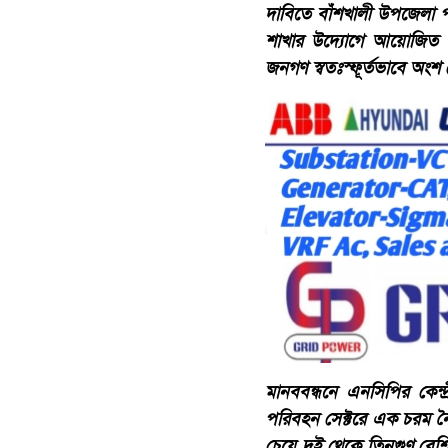
দাবিতে বাঁশখালী উপজেলা প
শাখার উদ্যোগে আয়োজিত এই
জনগণ স্বতঃস্ফূর্তভাবে অংশ
মানববন্ধনে এনসিপির কেন
পরিবহন সেক্টরে এক চরম নৈর
চেয়ে দুই থেকে তিনগুণ বেশ