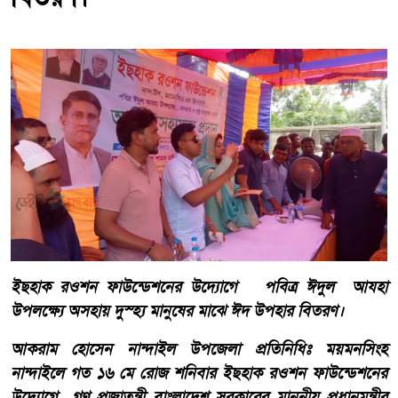
ইছহাক রওশন ফাউন্ডেশনের উদ্যোগে পবিত্র ঈদুল আযহা
উপলক্ষ্যে অসহায় দুস্হ্য মানুষের মাঝে ঈদ উপহার বিতরণ।
আকরাম হোসেন নান্দাইল উপজেলা প্রতিনিধিঃ ময়মনসিংহ
নান্দাইলে গত ১৬ মে রোজ শনিবার ইছহাক রওশন ফাউন্ডেশনের
উদ্যোগে গণ প্রজাতন্ত্রী বাংলাদেশ সরকারের মাননীয় প্রধানমন্ত্রীর