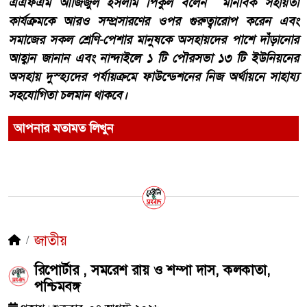
এএফএম আজিজুল ইসলাম পিকুল বলেন মানবিক সহায়তা
কার্যক্রমকে আরও সম্প্রসারণের ওপর গুরুত্বারোপ করেন এবং
সমাজের সকল শ্রেণি-পেশার মানুষকে অসহায়দের পাশে দাঁড়ানোর
আহ্বান জানান এবং নান্দাইলে ১ টি পৌরসভা ১৩ টি ইউনিয়নের
অসহায় দুস্হ্যদের পর্যায়ক্রমে ফাউন্ডেশনের নিজ অর্থায়নে সাহায্য
সহযোগিতা চলমান থাকবে।
আপনার মতামত লিখুন
জাতীয়
রিপোর্টার , সমরেশ রায় ও শম্পা দাস, কলকাতা,
পশ্চিমবঙ্গ