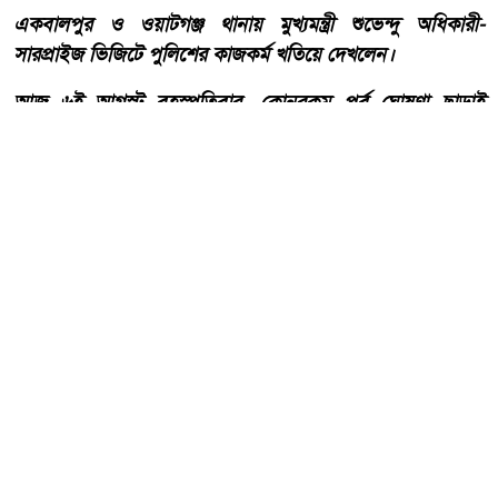
একবালপুর ও ওয়াটগঞ্জ থানায় মুখ্যমন্ত্রী শুভেন্দু অধিকারী-
সারপ্রাইজ ভিজিটে পুলিশের কাজকর্ম খতিয়ে দেখলেন।
আজ ৬ই আগস্ট বৃহস্পতিবার, কোনরকম পূর্ব ঘোষণা ছাড়াই
কলকাতার একবালপুর ও ওয়াটগঞ্জ থানায় পুলিশের কাজকর্ম
খতিয়ে দেখতে পশ্চিমবঙ্গের মুখ্যমন্ত্রী শুভেন্দু অধিকারী গেলেন।
আরো পড়ুন
বাংলাদেশ টেলিভিশনের (বিটিভি)
মহাপরিচালক হিসাবে দায়িত্ব
পেলেন সাংবাদিক ও মিডিয়া
ব্যক্তিত্ব মিজ কাজী জেসিন