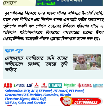
বৃহস্পতিবার বিকেলে সদর মডেল থানার অফিসার ইনচার্জ (ওসি)
রতন শেখ পিপিএম এর নির্দেশে থানার এস আই ফরিদ আহমদসহ
পুলিশের একটি দল গোপন সংবাদের ভিত্তিতে হরিনগর গ্রামে এ
অভিযান পরিচালনাকালে বিকাশের বসতঘরের ছাদের উপর
থেকে(জীবিত) কয়েকটি গাঁজার গাছসহ বিকাশকে আটক করা হয়।
আরো পড়ুন
মোল্লাহাটে মসজিদের জমি কাটার
অভিযোগে চাঞ্চল্য, তদন্তে ভূমি
অফিস