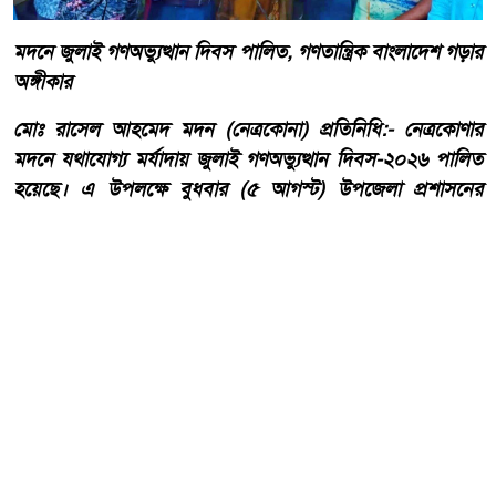
মদনে জুলাই গণঅভ্যুত্থান দিবস পালিত, গণতান্ত্রিক বাংলাদেশ গড়ার
অঙ্গীকার
মোঃ রাসেল আহমেদ মদন (নেত্রকোনা) প্রতিনিধি:- নেত্রকোণার
মদনে যথাযোগ্য মর্যাদায় জুলাই গণঅভ্যুত্থান দিবস-২০২৬ পালিত
হয়েছে। এ উপলক্ষে বুধবার (৫ আগস্ট) উপজেলা প্রশাসনের
উদ্যোগে উপজেলা পরিষদ হলরুমে আলোচনা সভা ও পুরস্কার
বিতরণ অনুষ্ঠানের আয়োজন করা হয়।
আরো পড়ুন
হাওড়ার লিলুয়ায় মনসা কলোনিতে
অবৈধ মদ ও বিয়ার উদ্ধার আটক
টারজেন।