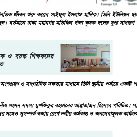
াজনৈতিক জীবন শুরু করেন সাইফুল ইসলাম মানিক। তিনি ইউনিয়ন ছা
েন। বর্তমানে ঢাকা মহানগর মতিঝিল থানা কৃষক দলের যুগ্ম সাধারণ 
থমিক ও বয়স্ক শিক্ষকদের
িত
 অংশগ্রহণ ও সাংগঠনিক দক্ষতার মাধ্যমে তিনি স্থানীয় পর্যায়ে একটি শক
ননীয় সংসদ সদস্য মুশফিকুর রহমানের আস্থাভাজন হিসেবে পরিচিত। প
র সঙ্গেও সুসম্পর্ক বজায় রেখে দলীয় কর্মকাণ্ড ও জনসেবামূলক কার্যক্