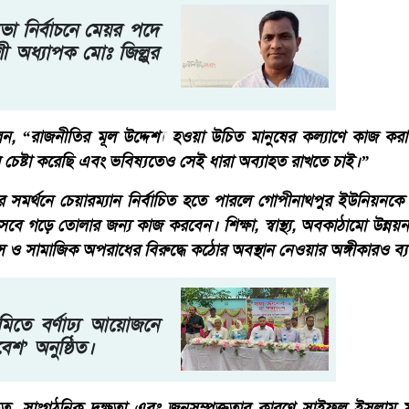
া নির্বাচনে মেয়র পদে
শী অধ্যাপক মোঃ জিল্লুর
ন, “রাজনীতির মূল উদ্দেশ্য হওয়া উচিত মানুষের কল্যাণে কাজ 
 চেষ্টা করেছি এবং ভবিষ্যতেও সেই ধারা অব্যাহত রাখতে চাই।”
মর্থনে চেয়ারম্যান নির্বাচিত হতে পারলে গোপীনাথপুর ইউনিয়নক
ে গড়ে তোলার জন্য কাজ করবেন। শিক্ষা, স্বাস্থ্য, অবকাঠামো উন্নয়ন 
ত্রাস ও সামাজিক অপরাধের বিরুদ্ধে কঠোর অবস্থান নেওয়ার অঙ্গীকারও ব্
িতে বর্ণাঢ্য আয়োজনে
শ’ অনুষ্ঠিত।
ৃত্ব, সাংগঠনিক দক্ষতা এবং জনসম্পৃক্ততার কারণে সাইফুল ইসলাম 