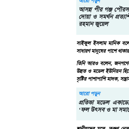
আরো পড়ুন
আসন্ন পীর গঞ্জ পৌরসভ
দোয়া ও সমর্থন প্রত্যা
রহমান জুয়েল
সাইফুল ইসলাম মানিক বলে
সাধারণ মানুষের পাশে থাকার
তিনি আরও বলেন, জনগণের স
উন্নত ও মডেল ইউনিয়ন হিসেব
সৃষ্টির পাশাপাশি মাদক, সন্
আরো পড়ুন
প্রতিভা মডেল একাডেম
‘ফল উৎসব ও মা সমাবে
স্থানীয়দের মতে, তরুণ নেত