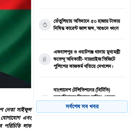
তেঁতুলিয়ায় অভিযানে ৫০ হাজার টাকার
৩
নিষিদ্ধ কারেন্ট জাল জব্দ, আগুনে ধ্বংস
একবালপুর ও ওয়াটগঞ্জ থানায় মুখ্যমন্ত্রী
৪
শুভেন্দু অধিকারী- সারপ্রাইজ ভিজিটে
পুলিশের কাজকর্ম খতিয়ে দেখলেন।
বাংলাদেশ টেলিভিশনের (বিটিভি)
মহাপরিচালক হিসাবে দায়িত্ব পেলেন
৫
সাংবাদিক ও মিডিয়া ব্যক্তিত্ব মিজ কাজী
সর্বশেষ সব খবর
ুণ নেতা সাইফুল
জেসিন
িড় যোগাযোগ এবং
বে পরিচিতি লাভ