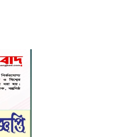
বস্তুনিষ্ঠ সাংবাদিকতা এবং মাদকের
বিরুদ্ধে সোচ্চার হওয়ার আহ্বান
৬
জানিয়েছেন অধ্যাপক ডা: এস এম রফিকুল
ইসলাম বাচ্চু।
নড়াইলে বিদ্যালয়ের প্রবেশমুখের বেহাল
৭
সড়ক, মানববন্ধনে সংস্কারের দাবি
সরিষাবাড়ীতে প্যানেল চেয়ারম্যান হিসাবে
৮
মোবারক হোসেনের দায়িত্ব গ্রহণ
বড় ভাইকে ফাঁসাতে মাকে জবাই, সাড়ে ৪
৯
বছর পর গ্রেপ্তার বোন।