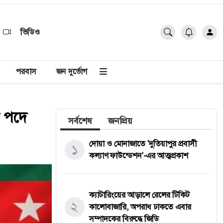
ভিডিও
পরবাস
জন দুর্ভোগ
ন পদে
সর্বশেষ
জনপ্রিয়
দোয়া ও মোনাজাতে 'দুতিয়াপুর প্রবাসী
১
কল্যাণ ফাউন্ডেশন'-এর আত্মপ্রকাশ
ক্যাটারিংয়ের আড়ালে রেলের টিকিট
২
কালোবাজারি, অপরাধ ঢাকতে এবার
সম্পাদকের বিরুদ্ধে জিডি