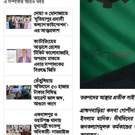
এ সম্পর্কিত আরও খবর
দোয়া ও মোনাজাতে
'দুতিয়াপুর প্রবাসী
কল্যাণ ফাউন্ডেশন'-
এর আত্মপ্রকাশ
ক্যাটারিংয়ের
আড়ালে রেলের
টিকিট কালোবাজারি,
অপরাধ ঢাকতে
এবার সম্পাদকের
বিরুদ্ধে জিডি
তেঁতুলিয়ায়
অভিযানে ৫০ হাজার
টাকার নিষিদ্ধ
তরুণদের আস্থার প্রতীক সাইফু
কারেন্ট জাল জব্দ,
আগুনে ধ্বংস
ব্রাহ্মণবাড়িয়া কসবা গোপ
একবালপুর ও
ইসলাম মানিক। দীর্ঘদিনে
ওয়াটগঞ্জ থানায়
মুখ্যমন্ত্রী শুভেন্দু
জনকল্যাণমূলক কর্মকাণ্ডে
অধিকারী- সারপ্রাইজ