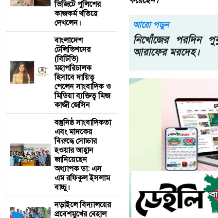
করেছেন।
ভিজিটে পুলিশের
কাজকর্ম খতিয়ে
দেখলেন।
আরো পড়ুন
নিখোঁজের পরদিন পু
বাংলাদেশ
টেলিভিশনের
আরাফের মরদেহ।
(বিটিভি)
মহাপরিচালক
হিসাবে দায়িত্ব
পেলেন সাংবাদিক ও
মিডিয়া ব্যক্তিত্ব মিজ
কাজী জেসিন
বস্তুনিষ্ঠ সাংবাদিকতা
এবং মাদকের
বিরুদ্ধে সোচ্চার
হওয়ার আহ্বান
জানিয়েছেন
অধ্যাপক ডা: এস
এম রফিকুল ইসলাম
বাচ্চু।
নড়াইলে বিদ্যালয়ের
প্রবেশমুখের বেহাল