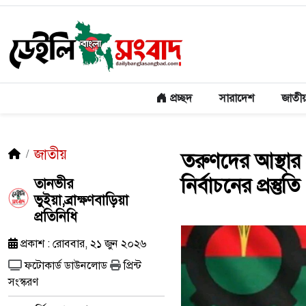
প্রচ্ছদ
সারাদেশ
জাতী
জাতীয়
তরুণদের আস্থার
নির্বাচনের প্রস্তুতি
তানভীর
ভুইয়া,ব্রাক্ষণবাড়িয়া
প্রতিনিধি
প্রকাশ : রোববার, ২১ জুন ২০২৬
ফটোকার্ড ডাউনলোড
প্রিন্ট
সংস্করণ