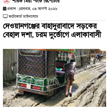
শরিফ মিয়া স্টাফ রিপোর্টার
প্রকাশ : রোববার, ০৯ আগস্ট ২০২৬
ফটোকার্ড ডাউনলোড
দেওয়ানগঞ্জের বাহাদুরাবাদে সড়কের
বেহাল দশা, চরম দুর্ভোগে এলাকাবাসী