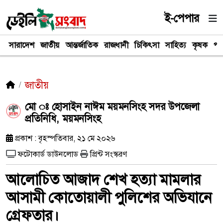
ই-পেপার
সারাদেশ
জাতীয়
আন্তর্জাতিক
রাজধানী
চিকিৎসা
সাহিত্য
কৃষক
পর
জাতীয়
মো ঃ হোসাইন নাঈম ময়মনসিংহ সদর উপজেলা
প্রতিনিধি, ময়মনসিংহ
প্রকাশ : বৃহস্পতিবার, ২১ মে ২০২৬
ফটোকার্ড ডাউনলোড
প্রিন্ট সংস্করণ
আলোচিত আজাদ শেখ হত্যা মামলার
আসামী কোতোয়ালী পুলিশের অভিযানে
গ্রেফতার।