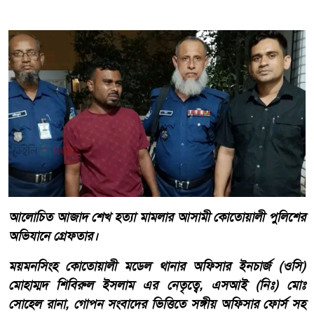
আলোচিত আজাদ শেখ হত্যা মামলার আসামী কোতোয়ালী পুলিশের
অভিযানে গ্রেফতার।
ময়মনসিংহ কোতোয়ালী মডেল থানার অফিসার ইনচার্জ (ওসি)
মোহাম্মদ শিবিরুল ইসলাম এর নেতৃত্বে, এসআই (নিঃ) মোঃ
সোহেল রানা, গোপন সংবাদের ভিত্তিতে সঙ্গীয় অফিসার ফোর্স সহ