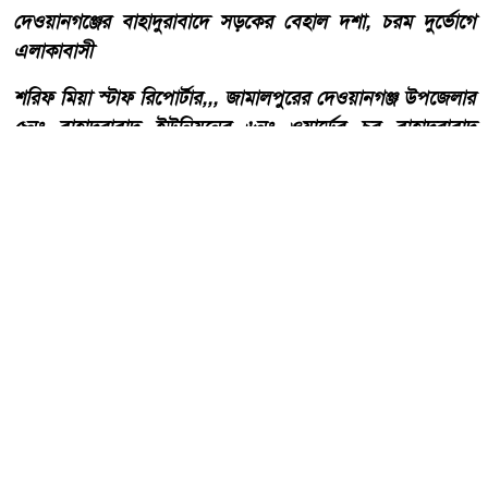
দেওয়ানগঞ্জের বাহাদুরাবাদে সড়কের বেহাল দশা, চরম দুর্ভোগে
এলাকাবাসী
শরিফ মিয়া স্টাফ রিপোর্টার,,, জামালপুরের দেওয়ানগঞ্জ উপজেলার
৫নং বাহাদুরাবাদ ইউনিয়নের ৬নং ওয়ার্ডের চর বাহাদুরাবাদ
এলাকার রাস্তাঘাটের বেহাল দশায় চরম দুর্ভোগ পোহাচ্ছেন স্থানীয়
বাসিন্দারা। দীর্ঘদিন ধরে রাস্তাটির সংস্কার ও উন্নয়ন না হওয়ায়
চলাচলের অনুপযোগী হয়ে পড়েছে বলে অভিযোগ এলাকাবাসীর।
আরো পড়ুন
কোরআন ও হাদিসের আলোকে
পবিত্র ঈদে মিলাদুন্নবী (সাঃ) হাফিজ
মাছুম আহমদ দুধরচকী।