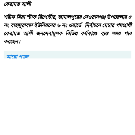
কেরামত আলী
শরীফ মিয়া স্টাফ রিপোর্টার, জামালপুরের দেওয়ানগঞ্জ উপজেলার ৫
নং বাহাদুরাবাদ ইউনিয়নের ৬ নং ওয়ার্ডে নির্বাচনে মেম্বার পদপ্রার্থী
কেরামত আলী জনসেবামূলক বিভিন্ন কর্মকাণ্ডে ব্যস্ত সময় পার
করছেন।
আরো পড়ুন
দেওয়ানগঞ্জের বাহাদুরাবাদে
সড়কের বেহাল দশা, চরম দুর্ভোগে
এলাকাবাসী