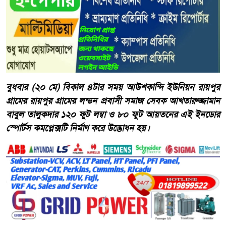
বুধবার (২০ মে) বিকাল ৪টার সময় আউশকান্দি ইউনিয়ন রায়পুর
গ্রামের রায়পুর গ্রামের লন্ডন প্রবাসী সমাজ সেবক আখতারুজ্জামান
বাবুল তালুকদার ১২০ ফুট লম্বা ও ৮০ ফুট আয়তনের এই ইনডোর
স্পোর্টস কমপ্লেক্সটি নির্মাণ করে উদ্ভোধন হয়।