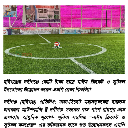
হবিগঞ্জের নবীগঞ্জে কোটি টাকা ব্যয়ে নাঈম ক্রিকেট ও ফুটবল
ইনডোরের উদ্ভোধন করেন এমপি রেজা কিবরিয়া
নবীগঞ্জ (হবিগঞ্জ) প্রতিনিধ: ঢাকা-সিলেট মহাসড়ককের ব্যস্ততম
জনবহুল আউশকান্দি টু নবীগঞ্জ সড়কের বাম পাশে রায়পুর গ্রাম
এলাকায় আধুনিক সুযোগ- সুবিধা সম্বলিত “নাঈম ক্রিকেট ও
ফুটবল কমপ্লেক্স” এর জাঁকজমক ভাবে শুভ উদ্বোধনকালে এমপি