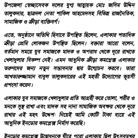
উপজেলা স্বেচ্ছাসেবক দলের যুগ্ম আহ্বায়ক মোঃ জসিম উদ্দিন
তালুকদার, ছাত্রদল নেতা শাকিল আহমেদসহ বিভিন্ন রাজনৈতিক,
সামাজিক ও ক্রীড়া ব্যক্তিবর্গ।
এতে, অনুষ্ঠানে অতিথি হিসাবে উপস্থিত ছিলেন, এলাকার শতাধিক
ক্রীড়া প্রেমি লোকজন উপস্থিত ছিলেন। বক্তারা আরো বলেন,
বর্তমান সময়ে যুব সমাজকে মাদক ও অপরাধ থেকে দূরে রাখতে
খেলাধুলার বিকল্প নেই। এমন আধুনিক ক্রীড়া কমপ্লেক্স এলাকার
তরুণদের জন্য নতুন সম্ভাবনার দ্বার উন্মোচন করবে। তারা
আখতারুজ্জামান বাবুল তালুকদারের এই মহতী উদ্যোগের ভূয়সী
প্রশংসা করেন।
এলাকার যুব সমাজকে খেলাধুলার প্রতি আগ্রহী করে তোলা, শরীর ও
মনকে সুস্থ রাখা এবং মাদক সহ নানা সামাজিক অবক্ষয় থেকে দূরে
রাখার এই মহৎ উদ্দেশ্য নিয়েই আমি কোটি টাকা ব্যয়ে এই
আধুনিক ইনডোর কমপ্লেক্স নির্মাণ করেছি।
ইনডোর কমপ্লেক্স উদ্বোধনকে ঘীরে পুরো এলাকায় ছিল উৎসবমুখর