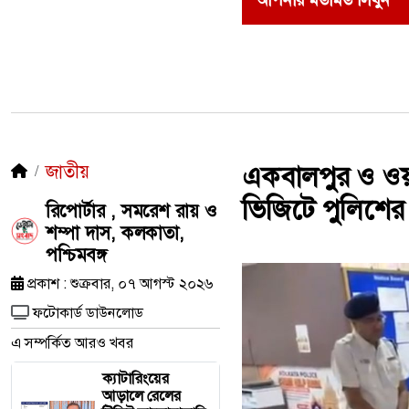
আপনার মতামত লিখুন
জাতীয়
একবালপুর ও ওয়াটগ
ভিজিটে পুলিশের
রিপোর্টার , সমরেশ রায় ও
শম্পা দাস, কলকাতা,
পশ্চিমবঙ্গ
প্রকাশ : শুক্রবার, ০৭ আগস্ট ২০২৬
ফটোকার্ড ডাউনলোড
এ সম্পর্কিত আরও খবর
ক্যাটারিংয়ের
আড়ালে রেলের