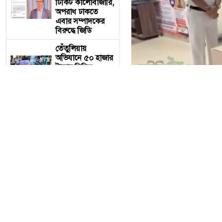
টিকিট কালোবাজারি,
অপরাধ ঢাকতে
এবার সম্পাদকের
বিরুদ্ধে জিডি
তেঁতুলিয়ায়
অভিযানে ৫০ হাজার
টাকার নিষিদ্ধ
কারেন্ট জাল জব্দ,
আগুনে ধ্বংস
একবালপুর ও
ওয়াটগঞ্জ থানায়
মুখ্যমন্ত্রী শুভেন্দু
অধিকারী- সারপ্রাইজ
একবালপুর ও ওয়াটগঞ্জ থানায়
ভিজিটে পুলিশের
কাজকর্ম খতিয়ে
দেখলেন।
আজ ৬ই আগস্ট বৃহস্পতিবার
কাজকর্ম খতিয়ে দেখতে পশ্চিমব
বাংলাদেশ
টেলিভিশনের
(বিটিভি)
আরো পড়ুন
মহাপরিচালক
বাংলাদেশ টেলিভ
হিসাবে দায়িত্ব