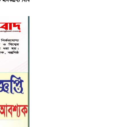
মাদকদ্রব্য বিধি
নড়াইলে বিদ্যালয়ের প্রবেশমুখের বেহাল
৬
সড়ক, মানববন্ধনে সংস্কারের দাবি
সরিষাবাড়ীতে প্যানেল চেয়ারম্যান হিসাবে
৭
মোবারক হোসেনের দায়িত্ব গ্রহণ
বড় ভাইকে ফাঁসাতে মাকে জবাই, সাড়ে ৪
৮
বছর পর গ্রেপ্তার বোন।
নীলফামারীতে বাড়ি থেকে বাইসাইকেল
৯
নিয়ে বের হয়ে নিখোঁজ কিশোর