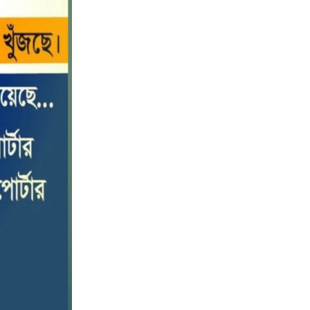
পটুয়াখালীতে কোস্ট গার্ডের বিনামূল্যে
১০
চিকিৎসা সেবা ও ঔষধ বিতরণ