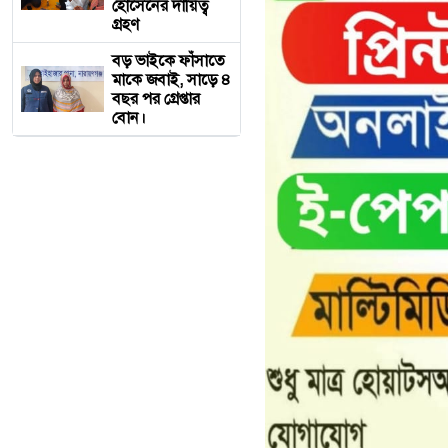
হোসেনের দায়িত্ব
গ্রহণ
বড় ভাইকে ফাঁসাতে
মাকে জবাই, সাড়ে ৪
বছর পর গ্রেপ্তার
বোন।