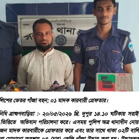
িশের ভেতর গাঁজা বহন; ০১ মাদক কারবারী গ্রেফতার।
িধি ব্রাহ্মণবাড়িয়া :- ২০/০৫/২০২৬ খ্রি. দুপুর ১৪.১০ ঘটিকায় সরা
িত্তিতে অভিযান পরিচালনা করে। এসময় পুলিশ অত্র থানাধীন নোয়
জন মাদক কারবারীকে গ্রেফতার করে এবং তার সাথে থাকা ০২টি বা