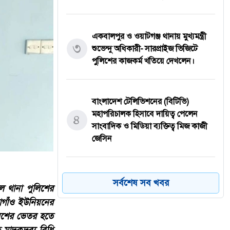
একবালপুর ও ওয়াটগঞ্জ থানায় মুখ্যমন্ত্রী
৩
শুভেন্দু অধিকারী- সারপ্রাইজ ভিজিটে
পুলিশের কাজকর্ম খতিয়ে দেখলেন।
বাংলাদেশ টেলিভিশনের (বিটিভি)
মহাপরিচালক হিসাবে দায়িত্ব পেলেন
৪
সাংবাদিক ও মিডিয়া ব্যক্তিত্ব মিজ কাজী
জেসিন
বস্তুনিষ্ঠ সাংবাদিকতা এবং মাদকের
সর্বশেষ সব খবর
ইল থানা পুলিশের
বিরুদ্ধে সোচ্চার হওয়ার আহ্বান
৫
াগাঁও ইউনিয়নের
জানিয়েছেন অধ্যাপক ডা: এস এম রফিকুল
লিশের ভেতর হতে
ইসলাম বাচ্চু।