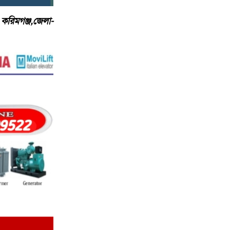
করিমগঞ্জ,জেলা-