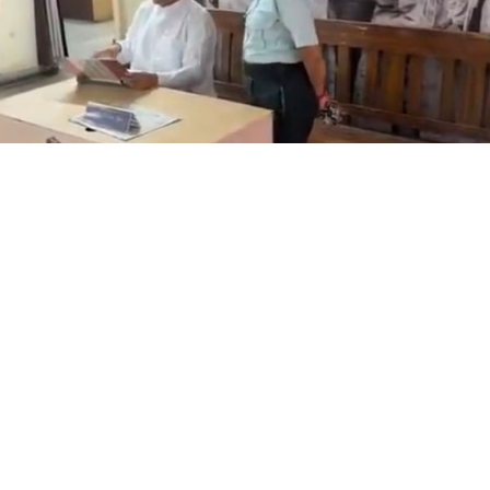
 মুখ্যমন্ত্রী শুভেন্দু অধিকারী- সারপ্রাইজ ভিজিটে পুলিশের কাজকর্ম খত
, কোনরকম পূর্ব ঘোষণা ছাড়াই কলকাতার একবালপুর ও ওয়াটগঞ্জ 
ঙ্গের মুখ্যমন্ত্রী শুভেন্দু অধিকারী গেলেন।
িশনের (বিটিভি)