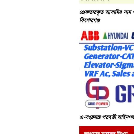
গ্রেফতারকৃত আসামির নাম ও
কিশোরগঞ্জ
এ-সংক্রান্তে পরবর্তী আইনগত ব