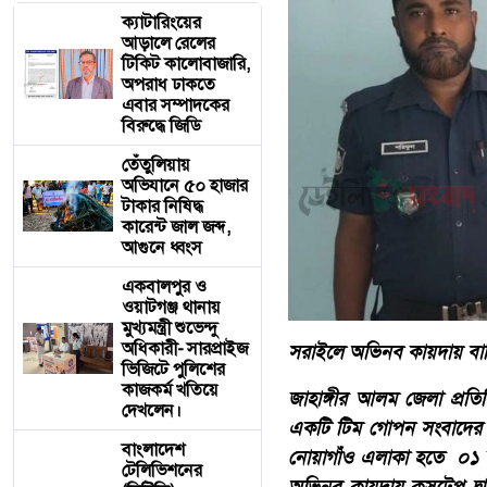
ক্যাটারিংয়ের
আড়ালে রেলের
টিকিট কালোবাজারি,
অপরাধ ঢাকতে
এবার সম্পাদকের
বিরুদ্ধে জিডি
তেঁতুলিয়ায়
অভিযানে ৫০ হাজার
টাকার নিষিদ্ধ
কারেন্ট জাল জব্দ,
আগুনে ধ্বংস
একবালপুর ও
ওয়াটগঞ্জ থানায়
মুখ্যমন্ত্রী শুভেন্দু
অধিকারী- সারপ্রাইজ
সরাইলে অভিনব কায়দায় বাল
ভিজিটে পুলিশের
কাজকর্ম খতিয়ে
জাহাঙ্গীর আলম জেলা প্রতিন
দেখলেন।
একটি টিম গোপন সংবাদের ভ
বাংলাদেশ
নোয়াগাঁও এলাকা হতে ০১ 
টেলিভিশনের