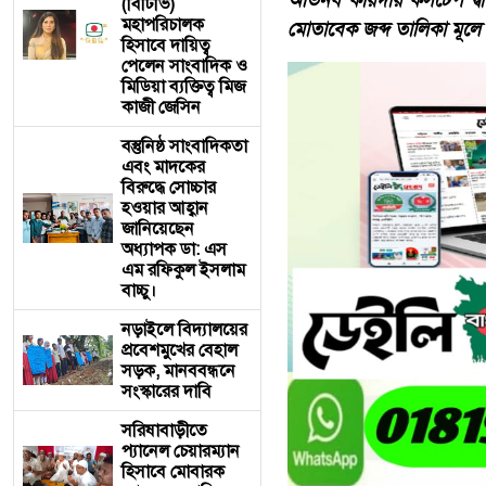
অভিনব কায়দায় কসটেপ দ্বারা
(বিটিভি)
মহাপরিচালক
মোতাবেক জব্দ তালিকা মূলে 
হিসাবে দায়িত্ব
পেলেন সাংবাদিক ও
মিডিয়া ব্যক্তিত্ব মিজ
কাজী জেসিন
বস্তুনিষ্ঠ সাংবাদিকতা
এবং মাদকের
বিরুদ্ধে সোচ্চার
হওয়ার আহ্বান
জানিয়েছেন
অধ্যাপক ডা: এস
এম রফিকুল ইসলাম
বাচ্চু।
নড়াইলে বিদ্যালয়ের
প্রবেশমুখের বেহাল
সড়ক, মানববন্ধনে
সংস্কারের দাবি
সরিষাবাড়ীতে
প্যানেল চেয়ারম্যান
হিসাবে মোবারক