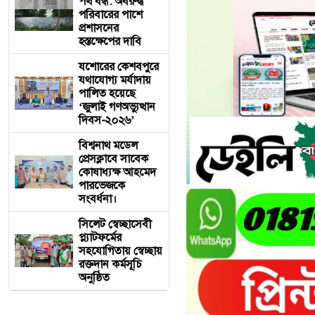
পথ বন্ধ: অবরুদ্ধ
পরিবারের পাশে
প্রশাসনের
হস্তক্ষেপের দাবি
যশোরের কেশবপুরে
যথাযোগ্য মর্যাদায়
পালিত হয়েছে
‘জুলাই গণঅভ্যুত্থান
দিবস-২০২৬’
বিশ্বনাথ মডেল
প্রেসক্লাবে সাবেক
কোষাধ্যক্ষ আহমেদ
পারভেজকে
সংবর্ধনা।
সিলেট স্বেচ্ছাসেবী
প্ল্যাটফর্মের
সহযোগিতায় স্বেচ্ছায়
রক্তদান কর্মসূচি
অনুষ্ঠিত