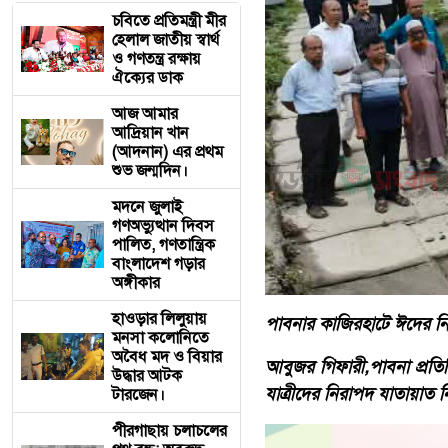
চবিতে প্রতিমন্ত্রী মীর
হেলাল জাতীয় স্বার্থ
ও গণতন্ত্র রক্ষায়
ঐক্যের ডাক
আজ আমার
আদ্রিয়ান খান
(আদনান) এর প্রথম
শুভ জন্মদিন।
মদনে জুলাই
গণঅভ্যুত্থান দিবস
পালিত, গণতান্ত্রিক
বাংলাদেশ গড়ার
অঙ্গীকার
হাওড়ার লিলুয়ায়
পাবনার কাজিরহাটে ঈদের ন
মনসা কলোনিতে
অবৈধ মদ ও বিয়ার
​আবুজর গিফারী,পাবনা প্রতি
উদ্ধার আটক
যাত্রীদের নিরাপদ যাতায়াত 
টারজেন।
পীরগাছায় চলাচলের