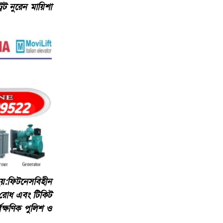
েট নুরেন মায়িশা
 হয়:​ফিটনেসবিহীন
য় রোধ এবং টিকিট
বক্ষণিক পুলিশ ও