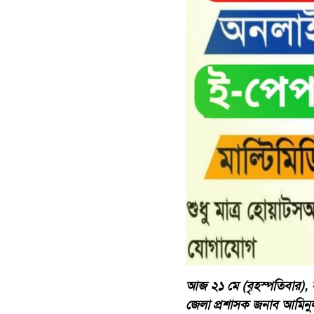
আজ ২১ মে (বৃহস্পতিবার), 
জেলা প্রশাসক জনাব আমিনুল