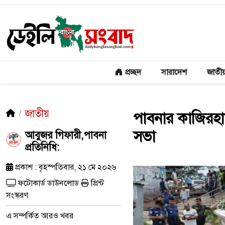
প্রচ্ছদ
সারাদেশ
জাতী
জাতীয়
পাবনার কাজিরহা
সভা
​আবুজর গিফারী,পাবনা
প্রতিনিধি:
প্রকাশ : বৃহস্পতিবার, ২১ মে ২০২৬
ফটোকার্ড ডাউনলোড
প্রিন্ট
সংস্করণ
এ সম্পর্কিত আরও খবর