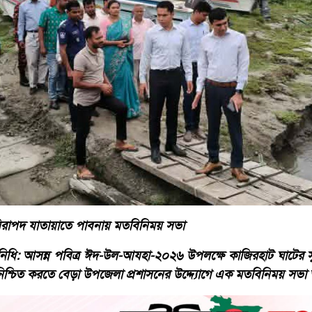
িরাপদ যাতায়াতে পাবনায় মতবিনিময় সভা
নিধি: আসন্ন পবিত্র ঈদ-উল-আযহা-২০২৬ উপলক্ষে কাজিরহাট ঘাটের সুষ্ঠ
নিশ্চিত করতে বেড়া উপজেলা প্রশাসনের উদ্দ্যোগে এক মতবিনিময় সভা অ