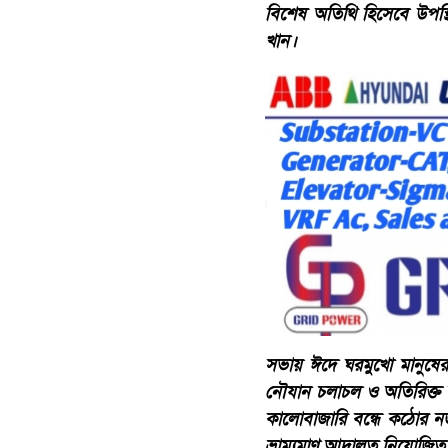
বিশেষ অতিথি হিসেবে উপস্থি
খান।
​সভায় ঈদে ঘরমুখো মানুষের নি
নৌযান চলাচল ও অতিরিক্ত যা
কালোবাজারি বন্ধে কঠোর নজ
ভ্রাম্যমাণ আদালত নিয়োজিত