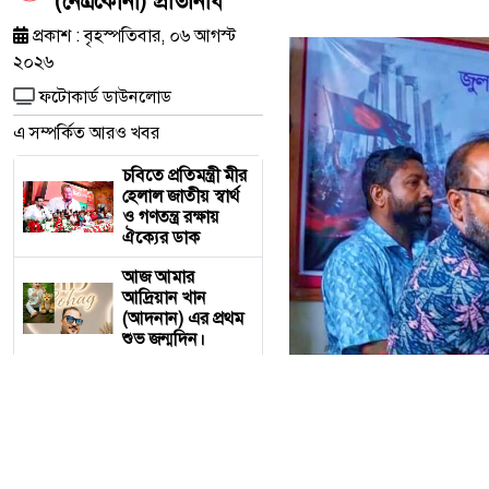
(নেত্রকোনা) প্রতিনিধি
প্রকাশ : বৃহস্পতিবার, ০৬ আগস্ট
২০২৬
ফটোকার্ড ডাউনলোড
এ সম্পর্কিত আরও খবর
চবিতে প্রতিমন্ত্রী মীর
হেলাল জাতীয় স্বার্থ
ও গণতন্ত্র রক্ষায়
ঐক্যের ডাক
আজ আমার
আদ্রিয়ান খান
(আদনান) এর প্রথম
শুভ জন্মদিন।
মদনে জুলাই
গণঅভ্যুত্থান দিবস
পালিত, গণতান্ত্রিক
বাংলাদেশ গড়ার
অঙ্গীকার