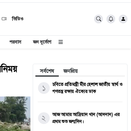
ভিডিও
পরবাস
জন দুর্ভোগ
িনিময়
সর্বশেষ
জনপ্রিয়
চবিতে প্রতিমন্ত্রী মীর হেলাল জাতীয় স্বার্থ ও
১
গণতন্ত্র রক্ষায় ঐক্যের ডাক
আজ আমার আদ্রিয়ান খান (আদনান) এর
২
প্রথম শুভ জন্মদিন।