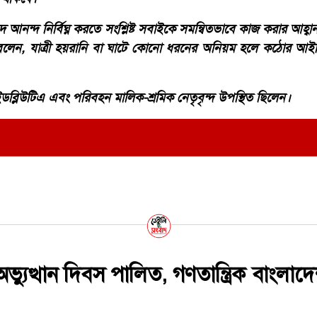
 ঈদ আনন্দ নির্বিঘ্ন করতে সংশ্লিষ্ট সবাইকে সমন্বিতভাবে কাজ করার আহ্বা
য়ে বলেন, যাত্রী হয়রানি বা ঘাটে কোনো ধরনের অনিয়ম হলে কঠোর আইনি
ইডব্লিউটিএ এবং পরিবহন মালিক-শ্রমিক নেতৃবৃন্দ উপস্থিত ছিলেন।
্যুত্থান দিবস পালিত, গণতান্ত্রিক বাংলাদ