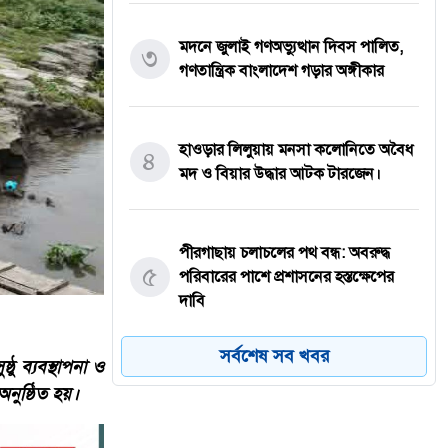
মদনে জুলাই গণঅভ্যুত্থান দিবস পালিত,
৩
গণতান্ত্রিক বাংলাদেশ গড়ার অঙ্গীকার
হাওড়ার লিলুয়ায় মনসা কলোনিতে অবৈধ
৪
মদ ও বিয়ার উদ্ধার আটক টারজেন।
পীরগাছায় চলাচলের পথ বন্ধ: অবরুদ্ধ
৫
পরিবারের পাশে প্রশাসনের হস্তক্ষেপের
দাবি
সর্বশেষ সব খবর
ু ব্যবস্থাপনা ও
যশোরের কেশবপুরে যথাযোগ্য মর্যাদায়
নুষ্ঠিত হয়।
৬
পালিত হয়েছে ‘জুলাই গণঅভ্যুত্থান
দিবস-২০২৬’