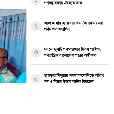
গণতন্ত্র রক্ষায় ঐক্যের ডাক
আজ আমার আদ্রিয়ান খান (আদনান) এর
২
প্রথম শুভ জন্মদিন।
মদনে জুলাই গণঅভ্যুত্থান দিবস পালিত,
৩
গণতান্ত্রিক বাংলাদেশ গড়ার অঙ্গীকার
হাওড়ার লিলুয়ায় মনসা কলোনিতে অবৈধ
৪
মদ ও বিয়ার উদ্ধার আটক টারজেন।
পীরগাছায় চলাচলের পথ বন্ধ: অবরুদ্ধ
৫
পরিবারের পাশে প্রশাসনের হস্তক্ষেপের দাবি