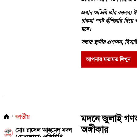
​প্রধান অতিথি তাঁর বক্তব্যে
চাকমা স্পষ্ট হুঁশিয়ারি দি
হবে।
সভায় স্থানীয় প্রশাসন, বিআ
আপনার মতামত লিখুন
জাতীয়
মদনে জুলাই গণঅভ
অঙ্গীকার
মোঃ রাসেল আহমেদ মদন