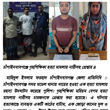
চাঁপাইনবাবগঞ্জে গৃহশিক্ষিকা হত্যা মামলায় নারীসহ গ্রেপ্তার ৪
মাহিদুল ইসলাম ফরহাদ চাঁপাইনবাবগঞ্জ জেলা প্রতিনিধি :-
চাঁপাইনবাবগঞ্জ সদর মডেল থানায় দায়ের হওয়া এক হত্যা মামলার
রহস্য উদঘাটন করেছে পুলিশ। গৃহশিক্ষিকা মরিয়ম বেগম হত্যা
মামলায় নারীসহ চারজনকে গ্রেপ্তার করা হয়েছে। এ ঘটনায়
হত্যাকাণ্ডে ব্যবহৃত একটি কাঠের বাটাম, এক জোড়া কানের দুল ও