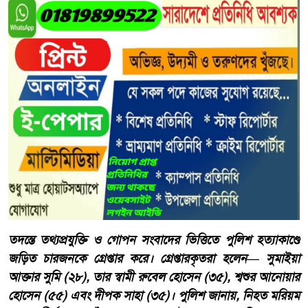
তদন্তে তথ্যপ্রযুক্তি ও গোপন সংবাদের ভিত্তিতে পুলিশ হত্যাকাণ্ডে
জড়িত চারজনকে গ্রেপ্তার করে। গ্রেপ্তারকৃতরা হলেন— সুমাইয়া
আক্তার সুমি (২৮), তার স্বামী রুবেল হোসেন (৩৫), শ্বশুর আনোয়ার
হোসেন (৫৫) এবং দীপক সাহা (৩৫)। পুলিশ জানায়, নিহত মরিয়ম