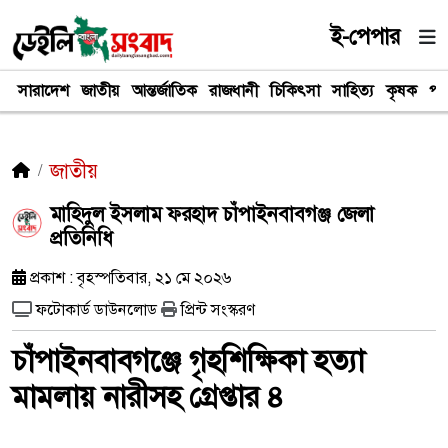
ই-পেপার
সারাদেশ
জাতীয়
আন্তর্জাতিক
রাজধানী
চিকিৎসা
সাহিত্য
কৃষক
পর
জাতীয়
মাহিদুল ইসলাম ফরহাদ চাঁপাইনবাবগঞ্জ জেলা
প্রতিনিধি
প্রকাশ : বৃহস্পতিবার, ২১ মে ২০২৬
ফটোকার্ড ডাউনলোড
প্রিন্ট সংস্করণ
চাঁপাইনবাবগঞ্জে গৃহশিক্ষিকা হত্যা
মামলায় নারীসহ গ্রেপ্তার ৪