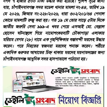
নগদ ৭ হাজার ৫০০ টাকা উদ্ধার করা হয়েছে। পুলিশ সূত্রে জানা
যায়, চাঁপাইনবাবগঞ্জ সদর মডেল থানার মামলা নং-৪৪, তারিখ ১৯
মে ২০২৬, জিআর নং-২২৮/২০২৬, ধারা ৩০২/২০১/৩৪ পেনাল
কোডে মামলাটি রুজু করা হয়। গত ১৯ মে ভোর সাড়ে ৫টার দিকে
জাতীয় জরুরি সেবা ৯৯৯-এ খবর পেয়ে এসআই মো. বেল্লাল
হোসেন ঘটনাস্থলে গিয়ে নামোশংকরবাটি চৌকাপাড়া এলাকায়
মরিয়ম বেগম (২৮) নামে এক গৃহশিক্ষিকার বস্তাবন্দী মরদেহ উদ্ধার
করেন। পরে নিহতের স্বজনরা মরদেহ শনাক্ত করেন। শরীরে
একাধিক গুরুতর আঘাতের চিহ্ন থাকায় মরদেহ ময়নাতদন্তের জন্য
চাঁপাইনবাবগঞ্জ আধুনিক সদর হাসপাতালে পাঠানো হয়।