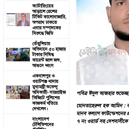
ক্যাটারিংয়ের
আড়ালে রেলের
টিকিট কালোবাজারি,
অপরাধ ঢাকতে
এবার সম্পাদকের
বিরুদ্ধে জিডি
তেঁতুলিয়ায়
অভিযানে ৫০ হাজার
টাকার নিষিদ্ধ
কারেন্ট জাল জব্দ,
আগুনে ধ্বংস
একবালপুর ও
ওয়াটগঞ্জ থানায়
মুখ্যমন্ত্রী শুভেন্দু
অধিকারী- সারপ্রাইজ
পবিত্র ঈদুল আজহার শুভেচ্ছা
ভিজিটে পুলিশের
কাজকর্ম খতিয়ে
‎মোনতাহেরুল হক আমিন : বাঁ
দেখলেন।
মানব কল্যাণ ফাউন্ডেশনের প
বাংলাদেশ
৭ নং ওয়ার্ড সহ দেশবাসীকে 
টেলিভিশনের