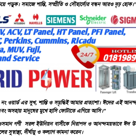
 পড়ুক। সমাজে শান্তি, সম্প্রীতি ও সৌহার্দ্যের বন্ধন আরও দৃঢ় হোক।
 ওয়ার্ড এর সুখ, শান্তি ও সমৃদ্ধিই আমার প্রত্যাশা। ঈদের এই আনন্দঘ
বং অসহায় মানুষের মুখে হাসি ফোটাতে এগিয়ে আসি।”
 জনাব ওসমান গণী সরল ইউনিয়ন বাসীকে নিরাপদ ও আনন্দময়ভাবে ঈদ উ
সুস্বাস্থ্য, দীর্ঘায়ু ও কল্যাণ কামনা করেন।