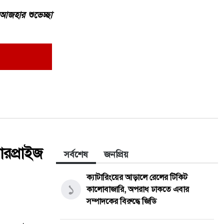
আজহার শুভেচ্ছা
সারপ্রাইজ
সর্বশেষ
জনপ্রিয়
ক্যাটারিংয়ের আড়ালে রেলের টিকিট
১
কালোবাজারি, অপরাধ ঢাকতে এবার
সম্পাদকের বিরুদ্ধে জিডি