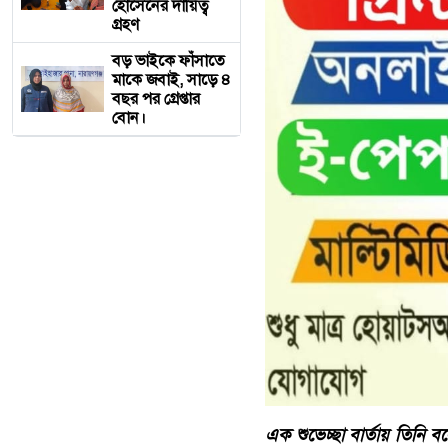
হোসেনের দায়িত্ব
গ্রহণ
বড় ভাইকে ফাঁসাতে
মাকে জবাই, সাড়ে ৪
বছর পর গ্রেপ্তার
বোন।
‎এক শুভেচ্ছা বার্তায় তিনি