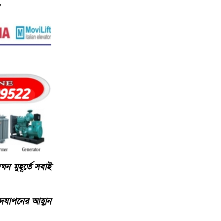
”
ন মুহূর্তে সবাই
দযাপনের আহ্বান