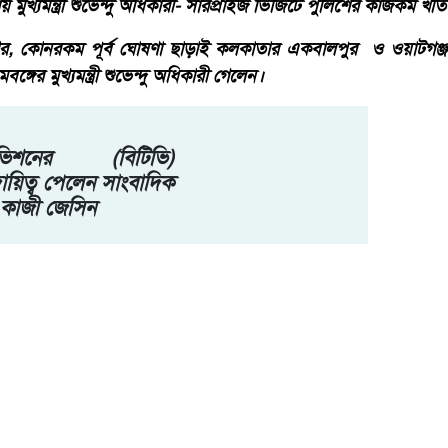
 মুখ্যমন্ত্রী শুভেন্দু অধিকারী- সারপ্রাইজ ভিজিটে পুলিশের কাজকর্ম খত
, কোনরকম পূর্ব ঘোষণা ছাড়াই কলকাতার একবালপুর ও ওয়াটগঞ্জ 