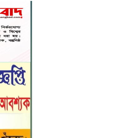
নড়াইলে বিদ্যালয়ের প্রবেশমুখের বেহাল
৬
সড়ক, মানববন্ধনে সংস্কারের দাবি
সরিষাবাড়ীতে প্যানেল চেয়ারম্যান হিসাবে
৭
মোবারক হোসেনের দায়িত্ব গ্রহণ
বড় ভাইকে ফাঁসাতে মাকে জবাই, সাড়ে ৪
৮
বছর পর গ্রেপ্তার বোন।
নীলফামারীতে বাড়ি থেকে বাইসাইকেল
৯
নিয়ে বের হয়ে নিখোঁজ কিশোর