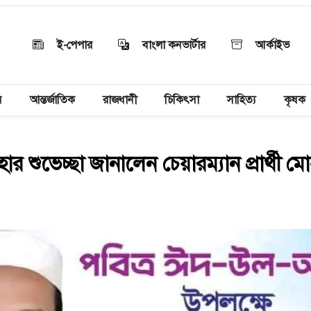
ই-পেপার
বাংলা কনভার্টার
আর্কাইভ
য়
আন্তর্জাতিক
রাজধানী
চিকিৎসা
সাহিত্য
কৃষক
র শুভেচ্ছা জানালেন চেয়ারম্যান প্রার্থী মো