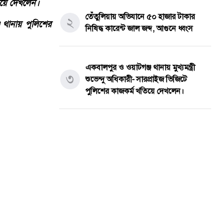
তেঁতুলিয়ায় অভিযানে ৫০ হাজার টাকার
২
নিষিদ্ধ কারেন্ট জাল জব্দ, আগুনে ধ্বংস
একবালপুর ও ওয়াটগঞ্জ থানায় মুখ্যমন্ত্রী
৩
শুভেন্দু অধিকারী- সারপ্রাইজ ভিজিটে
পুলিশের কাজকর্ম খতিয়ে দেখলেন।
বাংলাদেশ টেলিভিশনের (বিটিভি)
মহাপরিচালক হিসাবে দায়িত্ব পেলেন
৪
সাংবাদিক ও মিডিয়া ব্যক্তিত্ব মিজ কাজী
জেসিন
িয়ে দেখলেন।
বস্তুনিষ্ঠ সাংবাদিকতা এবং মাদকের বিরুদ্ধে
সর্বশেষ সব খবর
৫
থানায় পুলিশের
সোচ্চার হওয়ার আহ্বান জানিয়েছেন অধ্যাপক