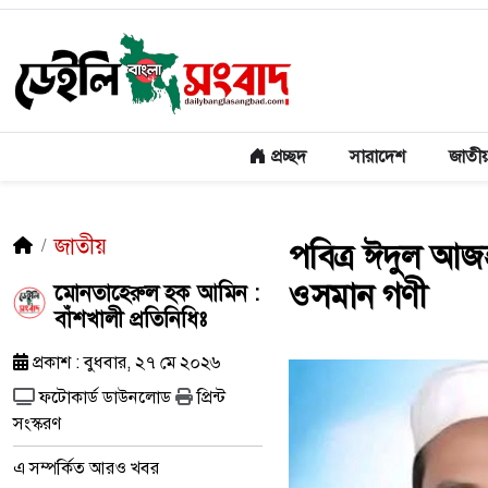
প্রচ্ছদ
সারাদেশ
জাতী
জাতীয়
পবিত্র ঈদুল আজহা
ওসমান গণী
‎মোনতাহেরুল হক আমিন :
বাঁশখালী প্রতিনিধিঃ ‎
প্রকাশ : বুধবার, ২৭ মে ২০২৬
ফটোকার্ড ডাউনলোড
প্রিন্ট
সংস্করণ
এ সম্পর্কিত আরও খবর