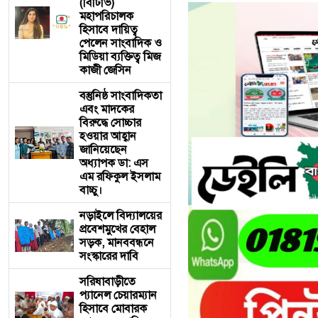
(বিটিভি)
মহাপরিচালক
হিসাবে দায়িত্ব
পেলেন সাংবাদিক ও
মিডিয়া ব্যক্তিত্ব মিজ
কাজী জেসিন
বস্তুনিষ্ঠ সাংবাদিকতা
এবং মাদকের
বিরুদ্ধে সোচ্চার
হওয়ার আহ্বান
জানিয়েছেন
অধ্যাপক ডা: এস
এম রফিকুল ইসলাম
বাচ্চু।
নড়াইলে বিদ্যালয়ের
প্রবেশমুখের বেহাল
সড়ক, মানববন্ধনে
সংস্কারের দাবি
সরিষাবাড়ীতে
প্যানেল চেয়ারম্যান
হিসাবে মোবারক