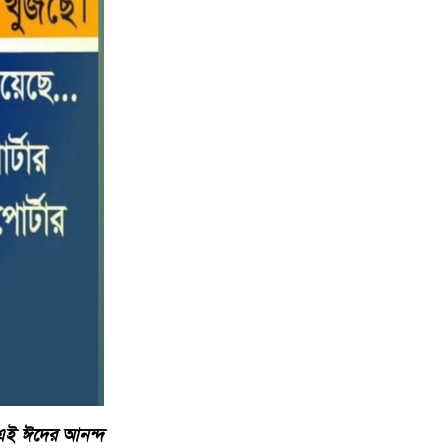
পটুয়াখালীতে কোস্ট গার্ডের বিনামূল্যে
১০
চিকিৎসা সেবা ও ঔষধ বিতরণ
। এই ঈদের আনন্দ