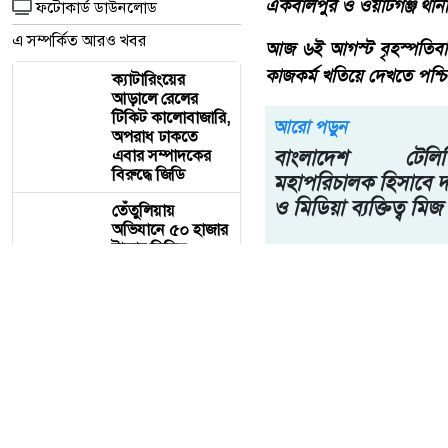
ফটোকার্ড ডাউনলোড
এ সম্পর্কিত আরও খবর
ক্যাটারিংয়ের
আড়ালে রেলের
টিকিট কালোবাজারি,
অপরাধ ঢাকতে
এবার সম্পাদকের
বিরুদ্ধে জিডি
তেঁতুলিয়ায়
অভিযানে ৫০ হাজার
টাকার নিষিদ্ধ
কারেন্ট জাল জব্দ,
আগুনে ধ্বংস
একবালপুর ও
ওয়াটগঞ্জ থানায়
মুখ্যমন্ত্রী শুভেন্দু
অধিকারী- সারপ্রাইজ
একবালপুর ও ওয়াটগঞ্জ থানায়
ভিজিটে পুলিশের
কাজকর্ম খতিয়ে
দেখলেন।
আজ ৬ই আগস্ট বৃহস্পতিবার