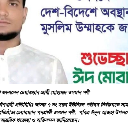
 জানালেন চেয়ারম্যান প্রার্থী মোহাম্মদ ওসমান গণী
শখালী প্রতিনিধিঃ ‎আসন্ন ৭ নং সরল ইউনিয়ন পরিষদ নির্বাচনকে সামন
্রতিষ্ঠাতা চেয়ারম্যান পদপ্রার্থী ওসমান গণী, পবিত্র ঈদুল আজহা উপল
আন্তরিক শুভেচ্ছা ও অভিনন্দন জানিয়েছেন।