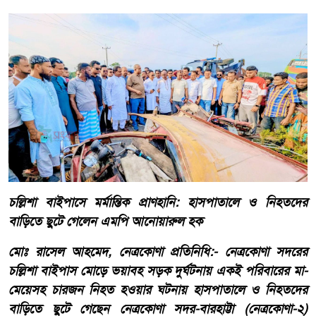
চল্লিশা বাইপাসে মর্মান্তিক প্রাণহানি: হাসপাতালে ও নিহতদের
বাড়িতে ছুটে গেলেন এমপি আনোয়ারুল হক
মোঃ রাসেল আহমেদ, নেত্রকোণা প্রতিনিধি:- নেত্রকোণা সদরের
চল্লিশা বাইপাস মোড়ে ভয়াবহ সড়ক দুর্ঘটনায় একই পরিবারের মা-
মেয়েসহ চারজন নিহত হওয়ার ঘটনায় হাসপাতালে ও নিহতদের
বাড়িতে ছুটে গেছেন নেত্রকোণা সদর-বারহাট্টা (নেত্রকোণা-২)