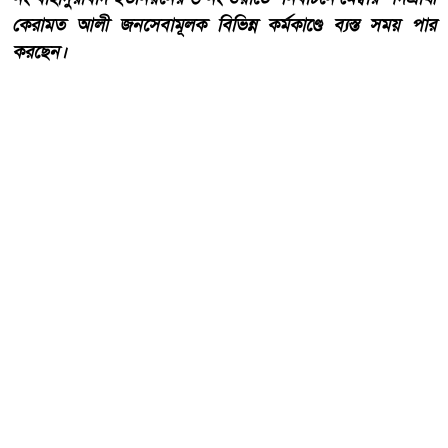
কেরামত আলী জনসেবামূলক বিভিন্ন কর্মকাণ্ডে ব্যস্ত সময় পার
করছেন।
আরো পড়ুন
দেওয়ানগঞ্জের বাহাদুরাবাদে
সড়কের বেহাল দশা, চরম দুর্ভোগে
এলাকাবাসী