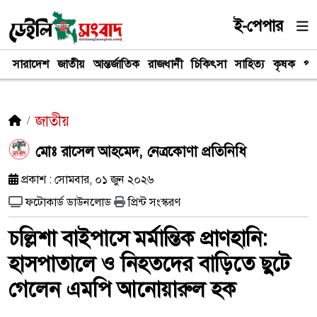
ই-পেপার
সারাদেশ
জাতীয়
আন্তর্জাতিক
রাজধানী
চিকিৎসা
সাহিত্য
কৃষক
পর
জাতীয়
মোঃ রাসেল আহমেদ, নেত্রকোণা প্রতিনিধি
প্রকাশ : সোমবার, ০১ জুন ২০২৬
ফটোকার্ড ডাউনলোড
প্রিন্ট সংস্করণ
চল্লিশা বাইপাসে মর্মান্তিক প্রাণহানি:
হাসপাতালে ও নিহতদের বাড়িতে ছুটে
গেলেন এমপি আনোয়ারুল হক