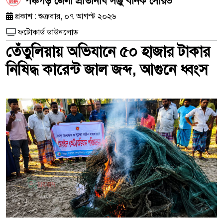
পঞ্চগড় জেলা প্রতিনিধি সঞ্জু বনিক সৌরভ
প্রকাশ : শুক্রবার, ০৭ আগস্ট ২০২৬
ফটোকার্ড ডাউনলোড
তেঁতুলিয়ায় অভিযানে ৫০ হাজার টাকার
নিষিদ্ধ কারেন্ট জাল জব্দ, আগুনে ধ্বংস