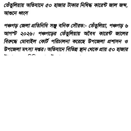
তেঁতুলিয়ায় অভিযানে ৫০ হাজার টাকার নিষিদ্ধ কারেন্ট জাল জব্দ,
আগুনে ধ্বংস
পঞ্চগড় জেলা প্রতিনিধি সঞ্জু বনিক সৌরভ:- তেঁতুলিয়া, পঞ্চগড় ৬
আগস্ট ২০২৬। পঞ্চগড়ের তেঁতুলিয়ায় অবৈধ কারেন্ট জালের
বিরুদ্ধে মোবাইল কোর্ট পরিচালনা করেছে উপজেলা প্রশাসন ও
উপজেলা মৎস্য দপ্তর। অভিযানে বিভিন্ন স্থান থেকে প্রায় ৫০ হাজার
টাকা মূল্যের নিষিদ্ধ কারেন্ট জাল জব্দ করা হয়েছে।
আরো পড়ুন
একবালপুর ও ওয়াটগঞ্জ থানায়
মুখ্যমন্ত্রী শুভেন্দু অধিকারী-
সারপ্রাইজ ভিজিটে পুলিশের
কাজকর্ম খতিয়ে দেখলেন।