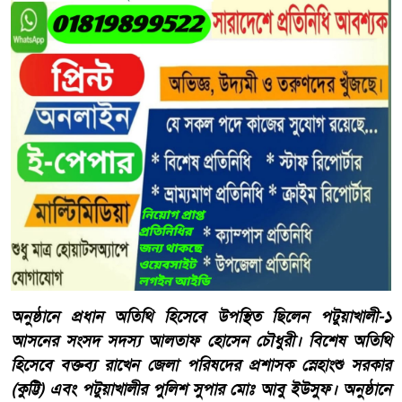
অনুষ্ঠানে প্রধান অতিথি হিসেবে উপস্থিত ছিলেন পটুয়াখালী-১
আসনের সংসদ সদস্য আলতাফ হোসেন চৌধুরী। বিশেষ অতিথি
হিসেবে বক্তব্য রাখেন জেলা পরিষদের প্রশাসক স্নেহাংশু সরকার
(কুট্টি) এবং পটুয়াখালীর পুলিশ সুপার মোঃ আবু ইউসুফ। অনুষ্ঠানে