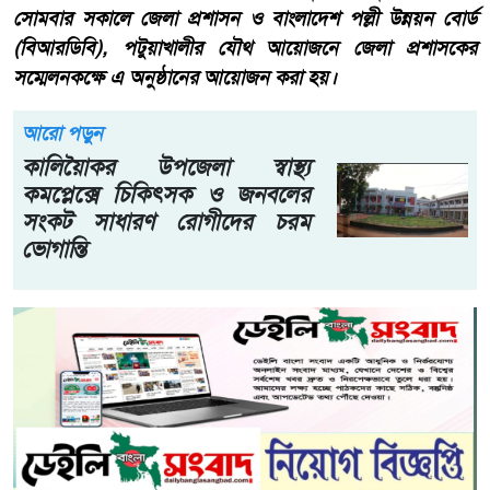
সোমবার সকালে জেলা প্রশাসন ও বাংলাদেশ পল্লী উন্নয়ন বোর্ড
(বিআরডিবি), পটুয়াখালীর যৌথ আয়োজনে জেলা প্রশাসকের
সম্মেলনকক্ষে এ অনুষ্ঠানের আয়োজন করা হয়।
আরো পড়ুন
কালিয়াৈকর উপজেলা স্বাস্থ্য
কমপ্লেক্সে চিকিৎসক ও জনবলের
সংকট সাধারণ রোগীদের চরম
ভোগান্তি