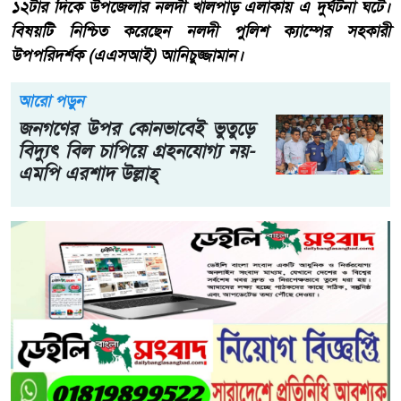
১২টার দিকে উপজেলার নলদী খালপাড় এলাকায় এ দুর্ঘটনা ঘটে।
বিষয়টি নিশ্চিত করেছেন নলদী পুলিশ ক্যাম্পের সহকারী
উপপরিদর্শক (এএসআই) আনিচুজ্জামান।
আরো পড়ুন
জনগণের উপর কোনভাবেই ভুতুড়ে
বিদ্যুৎ বিল চাপিয়ে গ্রহনযোগ্য নয়-
এমপি এরশাদ উল্লাহ্