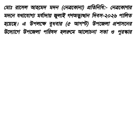
মোঃ রাসেল আহমেদ মদন (নেত্রকোনা) প্রতিনিধি:- নেত্রকোণার
মদনে যথাযোগ্য মর্যাদায় জুলাই গণঅভ্যুত্থান দিবস-২০২৬ পালিত
হয়েছে। এ উপলক্ষে বুধবার (৫ আগস্ট) উপজেলা প্রশাসনের
উদ্যোগে উপজেলা পরিষদ হলরুমে আলোচনা সভা ও পুরস্কার
বিতরণ অনুষ্ঠানের আয়োজন করা হয়।
আরো পড়ুন
হাওড়ার লিলুয়ায় মনসা কলোনিতে
অবৈধ মদ ও বিয়ার উদ্ধার আটক
টারজেন।