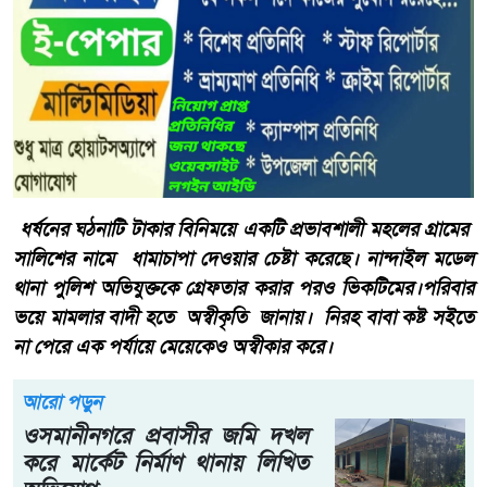
ধর্ষনের ঘঠনাটি টাকার বিনিময়ে একটি প্রভাবশালী মহলের গ্রামের
সালিশের নামে ধামাচাপা দেওয়ার চেষ্টা করেছে। নান্দাইল মডেল
থানা পুলিশ অভিযুক্তকে গ্রেফতার করার পরও ভিকটিমের।পরিবার
ভয়ে মামলার বাদী হতে অস্বীকৃতি জানায়। নিরহ বাবা কষ্ট সইতে
না পেরে এক পর্যায়ে মেয়েকেও অস্বীকার করে।
আরো পড়ুন
ওসমানীনগরে প্রবাসীর জমি দখল
করে মার্কেট নির্মাণ থানায় লিখিত