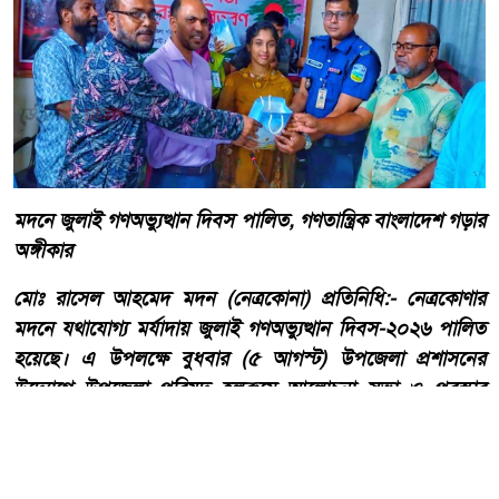
মদনে জুলাই গণঅভ্যুত্থান দিবস পালিত, গণতান্ত্রিক বাংলাদেশ গড়ার
অঙ্গীকার
মোঃ রাসেল আহমেদ মদন (নেত্রকোনা) প্রতিনিধি:- নেত্রকোণার
মদনে যথাযোগ্য মর্যাদায় জুলাই গণঅভ্যুত্থান দিবস-২০২৬ পালিত
হয়েছে। এ উপলক্ষে বুধবার (৫ আগস্ট) উপজেলা প্রশাসনের
উদ্যোগে উপজেলা পরিষদ হলরুমে আলোচনা সভা ও পুরস্কার
বিতরণ অনুষ্ঠানের আয়োজন করা হয়।
আরো পড়ুন