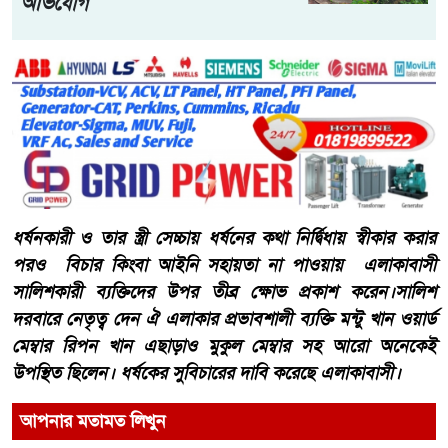
অভিযোগ
ধর্ষনকারী ও তার স্ত্রী সেচ্চায় ধর্ষনের কথা নির্দ্বিধায় স্বীকার করার
পরও বিচার কিংবা আইনি সহায়তা না পাওয়ায় এলাকাবাসী
সালিশকারী ব্যক্তিদের উপর তীব্র ক্ষোভ প্রকাশ করেন।সালিশ
দরবারে নেতৃত্ব দেন ঐ এলাকার প্রভাবশালী ব্যক্তি মন্টু খান ওয়ার্ড
মেম্বার রিপন খান এছাড়াও মুকুল মেম্বার সহ আরো অনেকেই
উপস্থিত ছিলেন। ধর্ষকের সুবিচারের দাবি করেছে এলাকাবাসী।
আপনার মতামত লিখুন