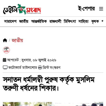
ই-পেপার
সারাদেশ
জাতীয়
আন্তর্জাতিক
রাজধানী
চিকিৎসা
সাহিত্য
কৃষক
পর
জাতীয়
আপডেট : বুধবার, ০৮ জুলাই ২০২৬
ফটোকার্ড ডাউনলোড
প্রিন্ট সংস্করণ
সনাতন ধর্মালম্বী পুরুষ কর্তৃক মুসলিম
তরুণী ধর্ষনের শিকার।