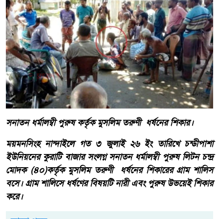
সনাতন ধর্মালম্বী পুরুষ কর্তৃক মুসলিম তরুণী ধর্ষনের শিকার।
ময়মনসিংহ নান্দাইলে গত ৩ জুলাই ২৬ ইং তারিখে চন্ডীপাশা
ইউনিয়নের কুরাটি বাজার সংলগ্ন সনাতন ধর্মালম্বী পুরুষ লিটন চন্দ্র
মোদক (৪০)কর্তৃক মুসলিম তরুণী ধর্ষনের শিকারের গ্রাম শালিস
বসে। গ্রাম শালিসে ধর্ষণের বিষয়টি নারী এবং পুরুষ উভয়েই শিকার
করে।