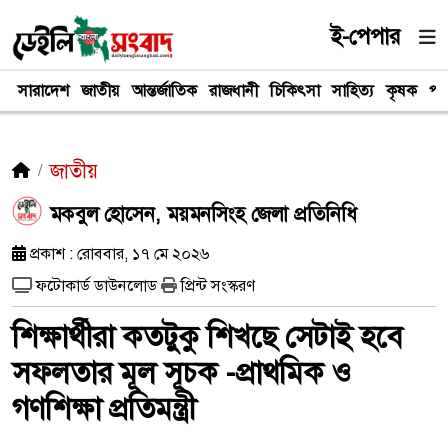
ই-পেপার
সারাদেশ
জাতীয়
আন্তর্জাতিক
রাজধানী
চিকিৎসা
সাহিত্য
কৃষক
পর
জাতীয়
মকবুল হোসেন, ময়মনসিংহ জেলা প্রতিনিধি
প্রকাশ : রোববার, ১৭ মে ২০২৬
ফটোকার্ড ডাউনলোড
প্রিন্ট সংস্করণ
শিক্ষার্থীরা কতটুকু শিখছে সেটাই হবে
সফলতার মূল সূচক -প্রাথমিক ও
গণশিক্ষা প্রতিমন্ত্রী