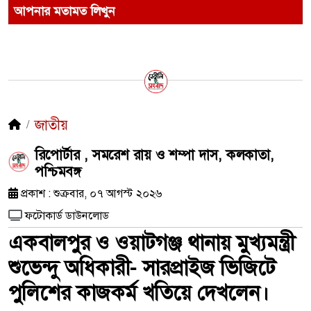
আপনার মতামত লিখুন
জাতীয়
রিপোর্টার , সমরেশ রায় ও শম্পা দাস, কলকাতা,
পশ্চিমবঙ্গ
প্রকাশ : শুক্রবার, ০৭ আগস্ট ২০২৬
ফটোকার্ড ডাউনলোড
একবালপুর ও ওয়াটগঞ্জ থানায় মুখ্যমন্ত্রী
শুভেন্দু অধিকারী- সারপ্রাইজ ভিজিটে
পুলিশের কাজকর্ম খতিয়ে দেখলেন।