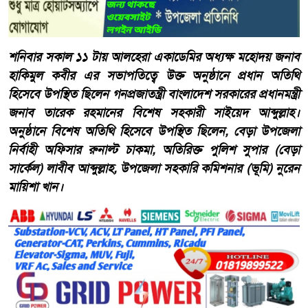
শনিবার সকাল ১১ টায় আলহেরা একাডেমির অধ্যক্ষ মহোদয় জনাব
হাকিমুল কবীর এর সভাপতিত্বে উক্ত অনুষ্ঠানে প্রধান অতিথি
হিসেবে উপস্থিত ছিলেন গনপ্রজাতন্ত্রী বাংলাদেশ সরকারের প্রধানমন্ত্রী
জনাব তারেক রহমানের বিশেষ সহকারী সাইয়েদ আব্দুল্লাহ।
অনুষ্ঠানে বিশেষ অতিথি হিসেবে উপস্থিত ছিলেন, বেড়া উপজেলা
নির্বাহী অফিসার রুনাল্ট চাকমা, অতিরিক্ত পুলিশ সুপার (বেড়া
সার্কেল) লাবীব আব্দুল্লাহ, উপজেলা সহকারি কমিশনার (ভূমি) নুরেন
মায়িশা খান।