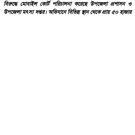
বিরুদ্ধে মোবাইল কোর্ট পরিচালনা করেছে উপজেলা প্রশাসন ও
উপজেলা মৎস্য দপ্তর। অভিযানে বিভিন্ন স্থান থেকে প্রায় ৫০ হাজার
টাকা মূল্যের নিষিদ্ধ কারেন্ট জাল জব্দ করা হয়েছে।
আরো পড়ুন
একবালপুর ও ওয়াটগঞ্জ থানায়
মুখ্যমন্ত্রী শুভেন্দু অধিকারী-
সারপ্রাইজ ভিজিটে পুলিশের
কাজকর্ম খতিয়ে দেখলেন।