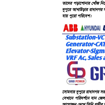
তাদের পড়াশোনার খোঁজ নিল
দুপুরে আখাউড়ার রাধানগর সর
যায় পুরো পরিবেশ।
​সোমবার দুপুরে রাধানগর সর
সেখানে পরিদর্শনে যান জেল
আয়োজন দেখে তিনি গভীর সন