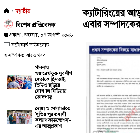
জাতীয়
ক্যাটারিংয়ের আ
এবার সম্পাদকের 
​বিশেষ প্রতিবেদক
প্রকাশ : শুক্রবার, ০৭ আগস্ট ২০২৬
ফটোকার্ড ডাউনলোড
এ সম্পর্কিত আরও খবর
পাবনায়
ওয়ারেন্টভুক্ত যুবলীগ
নেতাকে ছিনতাই,
ভিডিও ছড়িয়ে
সোশ্যাল মিডিয়ায়
তোলপাড়
দোয়া ও মোনাজাতে
'দুতিয়াপুর প্রবাসী
কল্যাণ ফাউন্ডেশন'-
এর আত্মপ্রকাশ
ক্যাটারিংয়ের