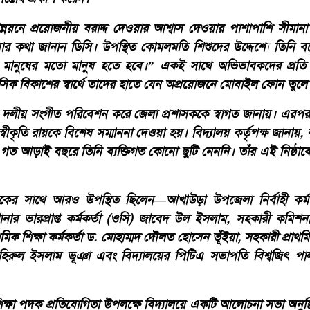
 উন্নয়নে প্রয়োজনীয় বরাদ্দ দেওয়ার আশ্বাস দেওয়ার পাশাপাশি সীমানা 
য়ার কথা জানান ডিসি। উপস্থিত কোমলমতি শিশুদের উদ্দেশ্যে তিনি 
মানুষের মতো মানুষ হতে হবে।” একই সাথে অভিভাবকদের প্রতি
সিক বিকাশের স্বার্থে তাদের হাতে যেন অপ্রয়োজনে মোবাইল ফোন তুলে
মৎকার দলীয় সংগীত পরিবেশন করে জেলা প্রশাসককে স্বাগত জানায়। এরপ
স্বীকৃতি রায়কে বিশেষ সম্মাননা দেওয়া হয়। বিদ্যালয় কর্তৃপক্ষ জানায়,
করে গত আড়াই বছরে তিনি ব্যক্তিগত কোনো ছুটি নেননি। তাঁর এই নিষ্ঠাক
শাসকের সাথে আরও উপস্থিত ছিলেন—আখাউড়া উপজেলা নির্বাহী কর্
নার ভারপ্রাপ্ত কর্মকর্তা (ওসি) জাবেদ উল ইসলাম, সহকারী কমিশন
মিক শিক্ষা কর্মকর্তা ড. মোহাম্মদ দৌলত হোসেন ভূঁইয়া, সহকারী প্রাথমিক 
িরুল ইসলাম ভূঞা এবং বিদ্যালয়ের পিটিএ সভাপতি বিশ্বজিৎ পাল 
িক্ষা পদক প্রতিযোগিতা উপলক্ষে বিদ্যালয়ে একটি আলোচনা সভা অনুষ