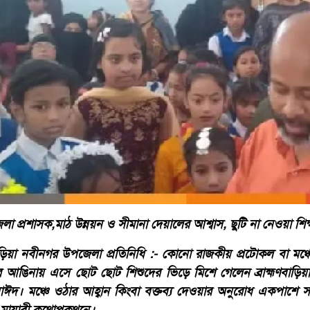
 প্রশাসক,মাঠ উন্নয়ন ও সীমানা দেয়ালের আশ্বাস, ছুটি না নেওয়া শিক
ড়িয়া নবীনগর উপজেলা প্রতিনিধি :- কোনো রাজকীয় প্রটোকল বা মঞ্চ
র আঙিনায় এসে ছোট ছোট শিশুদের ভিড়ে মিশে গেলেন ব্রাহ্মণবাড়ি
াঈদ। মঞ্চে ওঠার আহ্বান কিংবা বক্তব্য দেওয়ার অনুরোধ একপাশে স