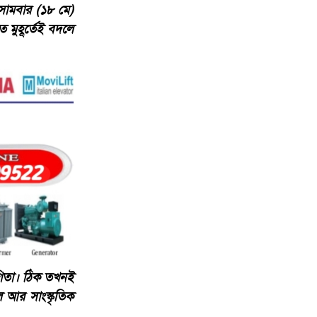
সোমবার (১৮ মে)
 মুহূর্তেই বদলে
োগিতা। ঠিক তখনই
 আর সাংস্কৃতিক