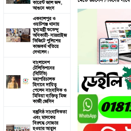
মেতে উঠলেন শিশুদের সাথ
কারেন্ট জাল জব্দ,
আগুনে ধ্বংস
একবালপুর ও
ওয়াটগঞ্জ থানায়
মুখ্যমন্ত্রী শুভেন্দু
অধিকারী- সারপ্রাইজ
ভিজিটে পুলিশের
কাজকর্ম খতিয়ে
দেখলেন।
বাংলাদেশ
টেলিভিশনের
(বিটিভি)
মহাপরিচালক
হিসাবে দায়িত্ব
পেলেন সাংবাদিক ও
মিডিয়া ব্যক্তিত্ব মিজ
কাজী জেসিন
বস্তুনিষ্ঠ সাংবাদিকতা
এবং মাদকের
বিরুদ্ধে সোচ্চার
হওয়ার আহ্বান