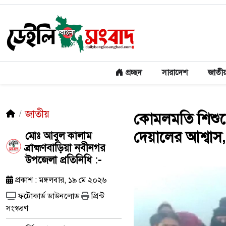
প্রচ্ছদ
সারাদেশ
জাতী
জাতীয়
কোমলমতি শিশুদে
দেয়ালের আশ্বাস,
মোঃ আবুল কালাম
ব্রাহ্মণবাড়িয়া নবীনগর
উপজেলা প্রতিনিধি :-
প্রকাশ : মঙ্গলবার, ১৯ মে ২০২৬
ফটোকার্ড ডাউনলোড
প্রিন্ট
সংস্করণ