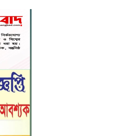
মহাপরিচালক হিসাবে দায়িত্ব পেলেন
৬
সাংবাদিক ও মিডিয়া ব্যক্তিত্ব মিজ কাজী
জেসিন
বস্তুনিষ্ঠ সাংবাদিকতা এবং মাদকের
বিরুদ্ধে সোচ্চার হওয়ার আহ্বান
৭
জানিয়েছেন অধ্যাপক ডা: এস এম রফিকুল
ইসলাম বাচ্চু।
নড়াইলে বিদ্যালয়ের প্রবেশমুখের বেহাল
৮
সড়ক, মানববন্ধনে সংস্কারের দাবি
সরিষাবাড়ীতে প্যানেল চেয়ারম্যান হিসাবে
৯
মোবারক হোসেনের দায়িত্ব গ্রহণ