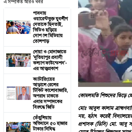
এ সম্পর্কিত আরও খবর
পাবনায়
ওয়ারেন্টভুক্ত যুবলীগ
নেতাকে ছিনতাই,
ভিডিও ছড়িয়ে
সোশ্যাল মিডিয়ায়
তোলপাড়
দোয়া ও মোনাজাতে
'দুতিয়াপুর প্রবাসী
কল্যাণ ফাউন্ডেশন'-
এর আত্মপ্রকাশ
ক্যাটারিংয়ের
আড়ালে রেলের
টিকিট কালোবাজারি,
কোমলমতি শিশুদের ভিড়ে জেলা
অপরাধ ঢাকতে
এবার সম্পাদকের
বিরুদ্ধে জিডি
মোঃ আবুল কালাম ব্রাহ্মণবা
নয়, হঠাৎ করেই বিদ্যালয়ে
তেঁতুলিয়ায়
অভিযানে ৫০ হাজার
প্রশাসক (ডিসি) মো. আবু স
টাকার নিষিদ্ধ