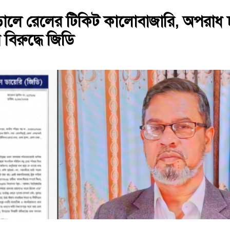
ড়ালে রেলের টিকিট কালোবাজারি, অপরাধ
বিরুদ্ধে জিডি