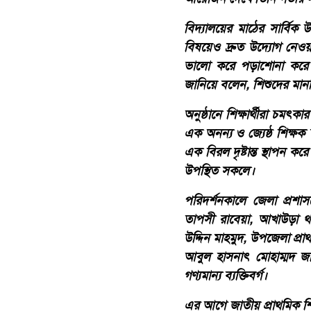
​বিদ্যালয়ের মাঠের সার্বিক
বিষয়েও দ্রুত উদ্যোগ নেও
ভালো করে পড়াশোনা করে 
জানিয়ে বলেন, শিশুদের মান
​অনুষ্ঠানে শিক্ষার্থীরা চ
এক অনন্য ও জ্যেষ্ঠ শিক্ষক 
এক বিরল দৃষ্টান্ত স্থাপন 
উপস্থিত সকলে।
​পরিদর্শনকালে জেলা প্র
তাপসী রাবেয়া, আখাউড়া থা
উদ্দিন মাহমুদ, উপজেলা প্রাথ
আবুল হাসনাৎ মোহাম্মদ জহ
গণ্যমান্য ব্যক্তিবর্গ।
​এর আগে জাতীয় প্রাথমিক শ