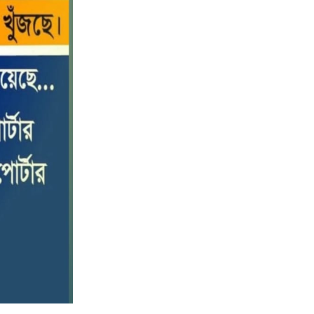
বড় ভাইকে ফাঁসাতে মাকে জবাই, সাড়ে ৪
১০
বছর পর গ্রেপ্তার বোন।