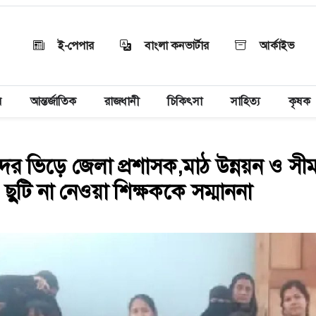
ই-পেপার
বাংলা কনভার্টার
আর্কাইভ
য়
আন্তর্জাতিক
রাজধানী
চিকিৎসা
সাহিত্য
কৃষক
র ভিড়ে জেলা প্রশাসক,মাঠ উন্নয়ন ও সীম
 ছুটি না নেওয়া শিক্ষককে সম্মাননা