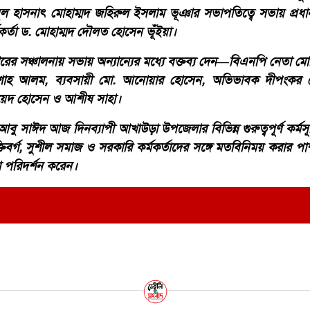
া আবুল হাসনাৎ মোহাম্মদ জহিরুল ইসলাম ভূঞার সভাপতিত্বে সভায় প্র
মকর্তা ড. মোহাম্মদ দৌলত হোসেন ভূঁইয়া।
্তারের সঞ্চালনায় সভায় অন্যান্যের মধ্যে বক্তব্য দেন—বিএনপি নেতা ম
শাহ আলম, ব্যবসায়ী মো. আনোয়ার হোসেন, অভিভাবক দীপংকর
ায়েদ হোসেন ও আশীষ সাহা।
. আবু সাঈদ আজ দিনব্যাপী আখাউড়া উপজেলার বিভিন্ন গুরুত্বপূর্ণ কর্ম
ক্তিবর্গ, সুশীল সমাজ ও সরকারি কর্মকর্তাদের সঙ্গে মতবিনিময় করার 
 পরিদর্শন করেন।