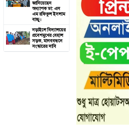
জানিয়েছেন
অধ্যাপক ডা: এস
এম রফিকুল ইসলাম
বাচ্চু।
নড়াইলে বিদ্যালয়ের
প্রবেশমুখের বেহাল
সড়ক, মানববন্ধনে
সংস্কারের দাবি