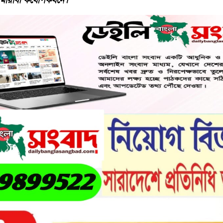
ে মায়াবী কথোপকথনে।