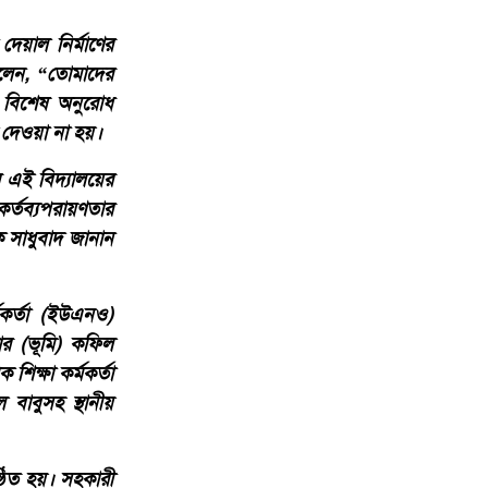
দেয়াল নির্মাণের
বলেন, “তোমাদের
 বিশেষ অনুরোধ
 দেওয়া না হয়।
র এই বিদ্যালয়ের
 কর্তব্যপরায়ণতার
ে সাধুবাদ জানান
মকর্তা (ইউএনও)
ার (ভূমি) কফিল
শিক্ষা কর্মকর্তা
বাবুসহ স্থানীয়
্ঠিত হয়। সহকারী