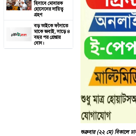
হিসাবে মোবারক
হোসেনের দায়িত্ব
গ্রহণ
বড় ভাইকে ফাঁসাতে
মাকে জবাই, সাড়ে ৪
বছর পর গ্রেপ্তার
বোন।
শুক্রবার (২২ মে) বিকালে ঢাক