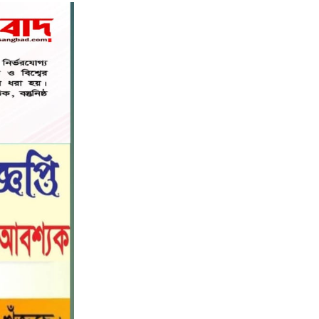
নড়াইলে বিদ্যালয়ের প্রবেশমুখের বেহাল
৬
সড়ক, মানববন্ধনে সংস্কারের দাবি
সরিষাবাড়ীতে প্যানেল চেয়ারম্যান হিসাবে
৭
মোবারক হোসেনের দায়িত্ব গ্রহণ
বড় ভাইকে ফাঁসাতে মাকে জবাই, সাড়ে ৪
৮
বছর পর গ্রেপ্তার বোন।
নীলফামারীতে বাড়ি থেকে বাইসাইকেল
৯
নিয়ে বের হয়ে নিখোঁজ কিশোর