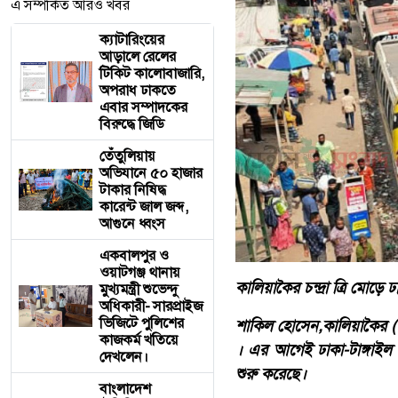
এ সম্পর্কিত আরও খবর
ক্যাটারিংয়ের
আড়ালে রেলের
টিকিট কালোবাজারি,
অপরাধ ঢাকতে
এবার সম্পাদকের
বিরুদ্ধে জিডি
তেঁতুলিয়ায়
অভিযানে ৫০ হাজার
টাকার নিষিদ্ধ
কারেন্ট জাল জব্দ,
আগুনে ধ্বংস
একবালপুর ও
ওয়াটগঞ্জ থানায়
কালিয়াকৈর চন্দ্রা ত্রি মোড
মুখ্যমন্ত্রী শুভেন্দু
অধিকারী- সারপ্রাইজ
ভিজিটে পুলিশের
শাকিল হোসেন,কালিয়াকৈর (গ
কাজকর্ম খতিয়ে
। এর আগেই ঢাকা-টাঙ্গাইল
দেখলেন।
শুরু করেছে।
বাংলাদেশ