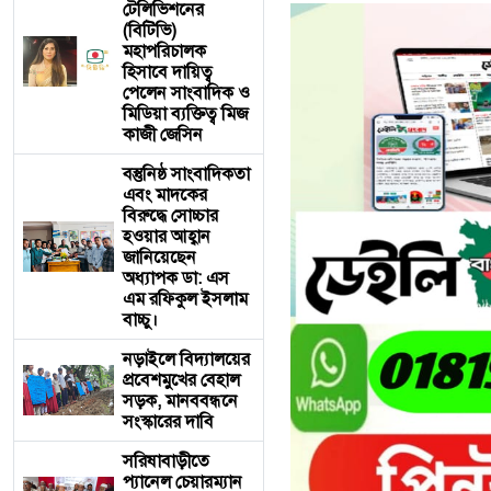
টেলিভিশনের
(বিটিভি)
মহাপরিচালক
হিসাবে দায়িত্ব
পেলেন সাংবাদিক ও
মিডিয়া ব্যক্তিত্ব মিজ
কাজী জেসিন
বস্তুনিষ্ঠ সাংবাদিকতা
এবং মাদকের
বিরুদ্ধে সোচ্চার
হওয়ার আহ্বান
জানিয়েছেন
অধ্যাপক ডা: এস
এম রফিকুল ইসলাম
বাচ্চু।
নড়াইলে বিদ্যালয়ের
প্রবেশমুখের বেহাল
সড়ক, মানববন্ধনে
সংস্কারের দাবি
সরিষাবাড়ীতে
প্যানেল চেয়ারম্যান