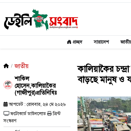
প্রচ্ছদ
সারাদেশ
জাতী
জাতীয়
কালিয়াকৈর চন্দ্র
বাড়ছে মানুষ ও 
শাকিল
হোসেন,কালিয়াকৈর
(গাজীপুর)প্রতিনিধিঃ
আপডেট : রোববার, ২৪ মে ২০২৬
ফটোকার্ড ডাউনলোড
প্রিন্ট
সংস্করণ