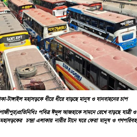
়ে ঢাকা-টাঙ্গাইল মহাসড়কে ধীরে ধীরে বাড়ছে মানুষ ও যানবাহনের চাপ
াজীপুর)প্রতিনিধিঃ পবিত্র ঈদুল আজহাকে সামনে রেখে বাড়ছে যাত্রী 
 মহাসড়কের চন্দ্রা এলাকায় নারীর টানে ঘরে ফেরা মানুষ ও গণপরিব