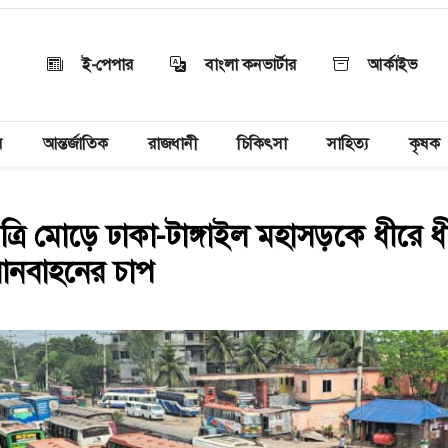
ই-পেপার
বাংলা কনভার্টার
আর্কাইভ
য়
আন্তর্জাতিক
রাজধানী
চিকিৎসা
সাহিত্য
কৃষক
া ত্রি মোড়ে ঢাকা-টাঙ্গাইল মহাসড়কে ধীরে ধ
যানবাহনের চাপ