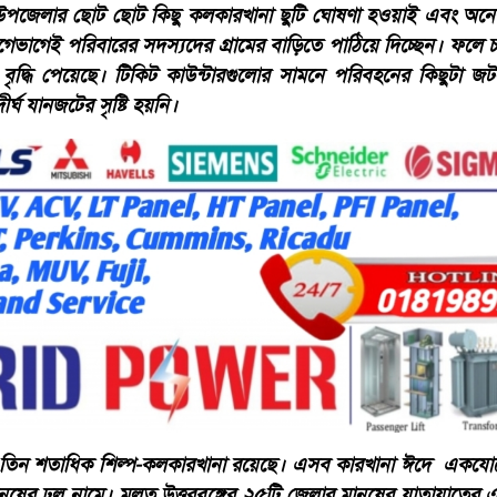
 উপজেলার ছোট ছোট কিছু কলকারখানা ছুটি ঘোষণা হওয়াই এবং অনে
াগেই পরিবারের সদস্যদের গ্রামের বাড়িতে পাঠিয়ে দিচ্ছেন। ফলে চন্
 বৃদ্ধি পেয়েছে। টিকিট কাউন্টারগুলোর সামনে পরিবহনের কিছুটা জ
ঘ যানজটের সৃষ্টি হয়নি।
তিন শতাধিক শিল্প-কলকারখানা রয়েছে। এসব কারখানা ঈদে একযোগে ছু
ুষের ঢল নামে। মূলত উত্তরবঙ্গের ২৫টি জেলার মানুষের যাতায়াতের এক