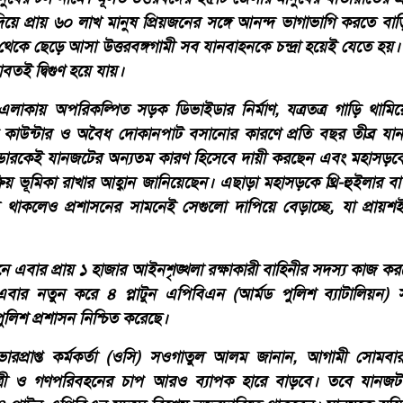
্রা দিয়ে প্রায় ৬০ লাখ মানুষ প্রিয়জনের সঙ্গে আনন্দ ভাগাভাগি করতে ব
ী থেকে ছেড়ে আসা উত্তরবঙ্গগামী সব যানবাহনকে চন্দ্রা হয়েই যেতে 
াবতই দ্বিগুণ হয়ে যায়।
া এলাকায় অপরিকল্পিত সড়ক ডিভাইডার নির্মাণ, যত্রতত্র গাড়ি থামিয়ে
াউন্টার ও অবৈধ দোকানপাট বসানোর কারণে প্রতি বছর তীব্র যানজ
ডারকেই যানজটের অন্যতম কারণ হিসেবে দায়ী করছেন এবং মহাসড়কে 
ভূমিকা রাখার আহ্বান জানিয়েছেন। এছাড়া মহাসড়কে থ্রি-হুইলার বা
 থাকলেও প্রশাসনের সামনেই সেগুলো দাপিয়ে বেড়াচ্ছে, যা প্রায়শই 
নে এবার প্রায় ১ হাজার আইনশৃঙ্খলা রক্ষাকারী বাহিনীর সদস্য কাজ 
বার নতুন করে ৪ প্লাটুন এপিবিএন (আর্মড পুলিশ ব্যাটালিয়ন)
লিশ প্রশাসন নিশ্চিত করেছে।
রপ্রাপ্ত কর্মকর্তা (ওসি) সওগাতুল আলম জানান, আগামী সোমব
াত্রী ও গণপরিবহনের চাপ আরও ব্যাপক হারে বাড়বে। তবে যানজট