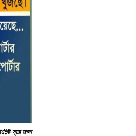
পটুয়াখালীতে কোস্ট গার্ডের বিনামূল্যে
১০
চিকিৎসা সেবা ও ঔষধ বিতরণ
িষ্ট সূত্রে জানা