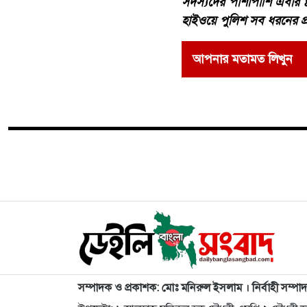
সদস্যদের পাশাপাশি এবার ৪
হাইওয়ে পুলিশ সব ধরনের প্র
আপনার মতামত লিখুন
জাতীয়
একবালপুর ও ওয়াটগ
ভিজিটে পুলিশের
রিপোর্টার , সমরেশ রায় ও
শম্পা দাস, কলকাতা,
পশ্চিমবঙ্গ
প্রকাশ : শুক্রবার, ০৭ আগস্ট ২০২৬
একবালপুর ও ওয়াটগঞ্জ থানায়
ফটোকার্ড ডাউনলোড