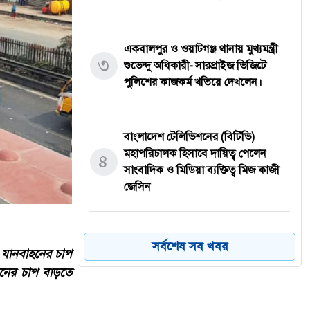
একবালপুর ও ওয়াটগঞ্জ থানায় মুখ্যমন্ত্রী
৩
শুভেন্দু অধিকারী- সারপ্রাইজ ভিজিটে
পুলিশের কাজকর্ম খতিয়ে দেখলেন।
বাংলাদেশ টেলিভিশনের (বিটিভি)
মহাপরিচালক হিসাবে দায়িত্ব পেলেন
৪
সাংবাদিক ও মিডিয়া ব্যক্তিত্ব মিজ কাজী
জেসিন
বস্তুনিষ্ঠ সাংবাদিকতা এবং মাদকের
সর্বশেষ সব খবর
ও যানবাহনের চাপ
বিরুদ্ধে সোচ্চার হওয়ার আহ্বান
৫
হনের চাপ বাড়তে
জানিয়েছেন অধ্যাপক ডা: এস এম রফিকুল
ইসলাম বাচ্চু।