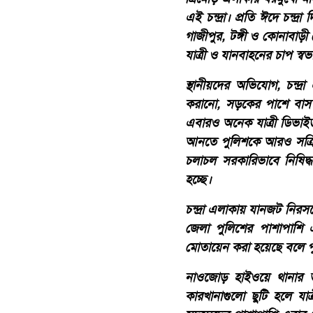
এই চন্দ্রা। প্রতি ঈদে চন্দ
গাজীপুর, টঙ্গী ও কোনাবাড়
যাত্রী ও যানবাহনের চাপ স্বভ
স্থানীয়দের অভিযোগ, চন্দ্র
করানো, সড়কের পাশে বাস ক
এবারও অনেক যাত্রী ডিভাই
আনতে পুলিশকে আরও সক্রিয় 
চলাচল সরকারিভাবে নিষিদ্ধ
হচ্ছে।
চন্দ্রা এলাকায় যানজট নিরস
জেলা পুলিশের পাশাপাশি এ
মোতায়েন করা হয়েছে বলে পু
নাওজোড় হাইওয়ে থানার ভা
কারখানাগুলো ছুটি হলে য